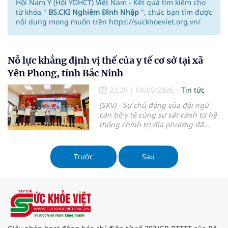
Hội Nam Y (Hội YDHCT) Việt Nam - Kết quả tìm kiếm cho
từ khóa "
BS.CKI Nghiêm Đình Nhập
", chúc bạn tìm được
nội dung mong muốn trên https://suckhoeviet.org.vn/
Nỗ lực khẳng định vị thế của y tế cơ sở tại xã
Yên Phong, tỉnh Bắc Ninh
22:29
|
04/05/2026
Tin tức
(SKV) - Sự chủ động của đội ngũ
cán bộ y tế cùng sự sát cánh từ hệ
thống chính trị địa phương đã
giúp Trạm y tế xã Yên Phong bứt
phá, trở thành điểm sáng tiêu biểu
được ngành y tế tỉnh Bắc Ninh ghi
Trước
Sau
nhận ngay trong những tháng đầu
năm 2026.