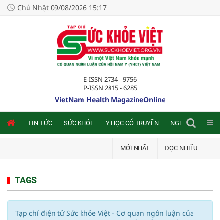
Chủ Nhật 09/08/2026 15:17
E-ISSN 2734 - 9756
P-ISSN 2815 - 6285
VietNam Health MagazineOnline
NLINE
TIN TỨC
SỨC KHỎE
Y HỌC CỔ TRUYỀN
NGHIÊN CỨU TRA
MỚI NHẤT
ĐỌC NHIỀU
TAGS
Tạp chí điện tử Sức khỏe Việt - Cơ quan ngôn luận của