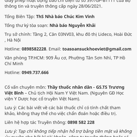
Giấy phép hoạt động báo chí điện tử số 397/GP-BTTTT của Bộ
thông tin và truyền thông cấp ngày 28/06/2021.
Tổng Biên Tập:
ThS Nhà báo Chúc Kim Vinh
Tổng thư ký tòa soạn:
Nhà báo Nguyễn Khải
Trụ sở chính: Tầng 2, Căn 03NV03, khu đô thị Lideco, Hoài Đức
, Hà Nội
Hotline:
0898582228
. Email:
toasoansuckhoeviet@gmail.com
Văn phòng TP.HCM: 909 Âu cơ, Phường Tân Sơn Nhì, TP Hồ
Chí Minh
Hotline:
0949.737.666
Cố vấn chuyên môn:
Thầy thuốc nhân dân - GS.TS Trương
Việt Bình
– Chủ tịch Hội Nam Y Việt Nam. (Nguyên GĐ Học
viện Y Dược học cổ truyền Việt Nam).
Lưu ý: Các bài viết về các bài thuốc chỉ có tính chất tham
khảo, không thay thế cho việc chẩn đoán hoặc điều trị.
Liên hệ hợp tác Truyền thông:
0898 582 228
Lưu ý: Tạp chí không tiếp nhận hỗ trợ bằng tiền mặt và không
ủy quyền cho bất kỳ tài khoản, công ty truyền thông hoặc cá