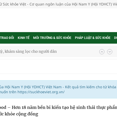
tử Sức khỏe Việt - Cơ quan ngôn luận của Hội Nam Y (Hội YDHCT) V
 TRAO ĐỔI
KINH TẾ
MÔI TRƯỜNG & SỨC KHỎE
PHÁP LUẬT & SỨC KHỎE
D
kỳ, khám sàng lọc cho người dân
ông cực hiệu quả
 chuyên gia
của Hội Nam Y (Hội YDHCT) Việt Nam - Kết quả tìm kiếm cho từ khóa
uốn trên https://suckhoeviet.org.vn/
nghiệm thực tế
od – Hơn 18 năm bền bỉ kiến tạo hệ sinh thái thực phẩ
sức khỏe cộng đồng