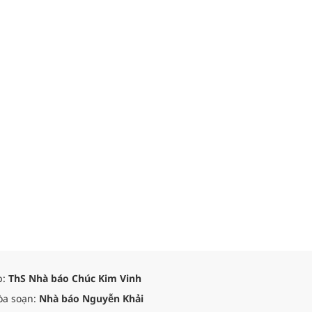
p:
ThS Nhà báo Chúc Kim Vinh
òa soạn:
Nhà báo Nguyễn Khải