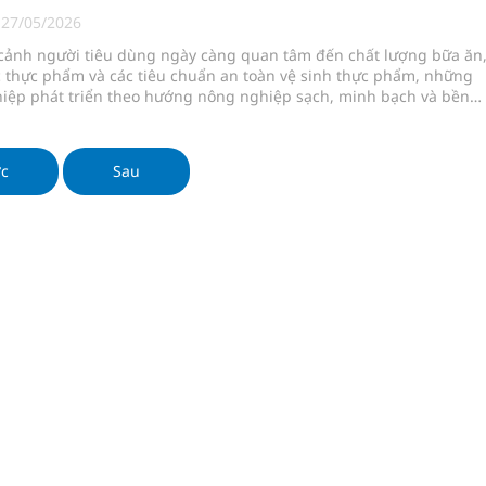
ngừa ung thư
|
27/05/2026
 cảnh người tiêu dùng ngày càng quan tâm đến chất lượng bữa ăn
 Máu Của Các Loài Nhân Sâm (Panax Spp.): Tổng
 thực phẩm và các tiêu chuẩn an toàn vệ sinh thực phẩm, những
iệp phát triển theo hướng nông nghiệp sạch, minh bạch và bền
dần trở thành xu thế tất yếu củ
oàn quốc
ớc
Sau
g, nhiệt độ cao nhất 35 độ