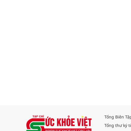
Tổng Biên Tậ
Tổng thư ký t