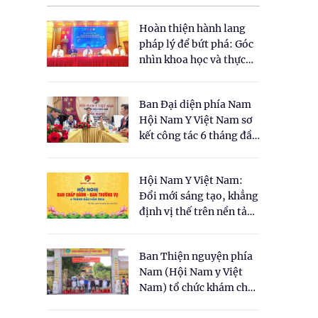
Hoàn thiện hành lang
,
pháp lý để bứt phá: Góc
nhìn khoa học và thực
tiễn tại Tọa đàm " Đề
xuất một số nội dung
Ban Đại diện phía Nam
cho Luật Y dược cổ
Hội Nam Y Việt Nam sơ
truyền Việt Nam"
kết công tác 6 tháng đầu
năm 2026
Hội Nam Y Việt Nam:
Đổi mới sáng tạo, khẳng
định vị thế trên nền tảng
y học cổ truyền và khoa
học hiện đại
Ban Thiện nguyện phía
Nam (Hội Nam y Việt
Nam) tổ chức khám chữa
bệnh y học cổ truyền và