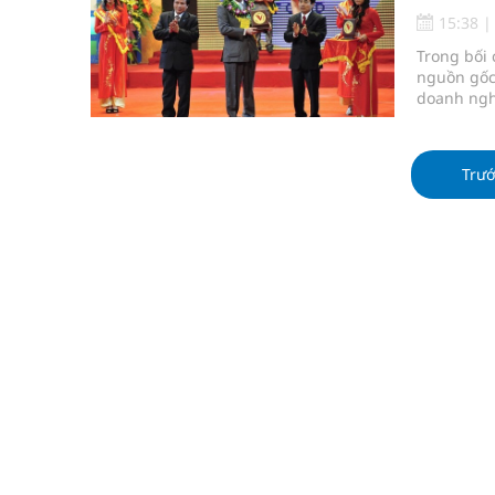
Súp lơ xanh mang đến hy vọng mới trong phòng 
15:38
Trong bối
Tác Dụng Chống Kết Tập Tiểu Cầu Và Chống Đông
nguồn gốc
doanh ngh
Quan Bằng Chứng Dược Lý Và Cơ Chế Phân Tử
vững đang 
Xây dựng bản đồ mạng lưới cấp cứu ngoại viện t
Trư
Dự báo thời tiết ngày 08/8/2026: Bắc Bộ nắng nón