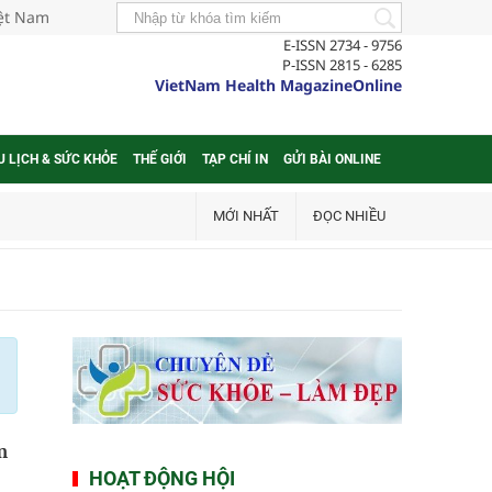
iệt Nam
E-ISSN 2734 - 9756
P-ISSN 2815 - 6285
VietNam Health MagazineOnline
U LỊCH & SỨC KHỎE
THẾ GIỚI
TẠP CHÍ IN
GỬI BÀI ONLINE
MỚI NHẤT
ĐỌC NHIỀU
m
HOẠT ĐỘNG HỘI