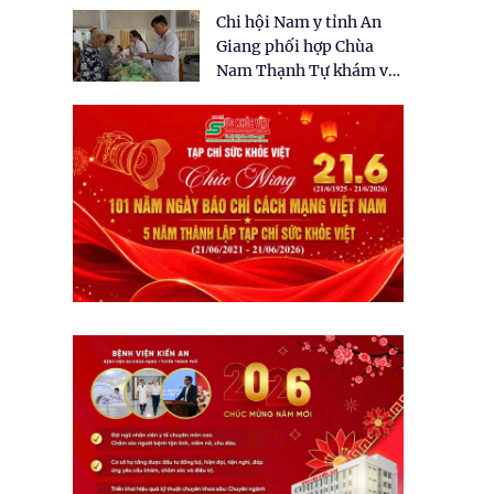
tặng quà cho 150 người
Chi hội Nam y tỉnh An
dân tại xã Tân Tập
Giang phối hợp Chùa
Nam Thạnh Tự khám và
cấp thuốc miễn phí cho
nhân dân