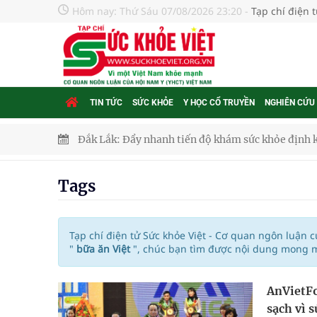
Hôm nay:
Thứ Sáu 07/08/2026 23:20
-
Tạp chí điện 
TIN TỨC
SỨC KHỎE
Y HỌC CỔ TRUYỀN
NGHIÊN CỨU
Đắk Lắk: Đẩy nhanh tiến độ khám sức khỏe định 
Tổng hợp những cách trị thâm body nách, bẹn, m
Tags
Tỷ lệ tật khúc xạ ở trẻ gia tăng: Khuyến nghị của
Nhiều lợi thế để nâng chất lượng y tế
Tạp chí điện tử Sức khỏe Việt - Cơ quan ngôn luận 
"
bữa ăn Việt
", chúc bạn tìm được nội dung mong m
Vương Thành Công: Khi việc học bắt đầu từ trải 
AnVietFo
Chấn chỉnh hoạt động kinh doanh dược liệu
sạch vì 