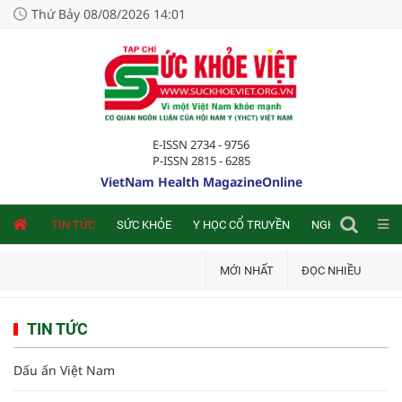
Thứ Bảy 08/08/2026 14:01
E-ISSN 2734 - 9756
P-ISSN 2815 - 6285
VietNam Health MagazineOnline
NLINE
TIN TỨC
SỨC KHỎE
Y HỌC CỔ TRUYỀN
NGHIÊN CỨU TRA
MỚI NHẤT
ĐỌC NHIỀU
TIN TỨC
Dấu ấn Việt Nam