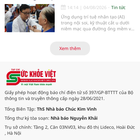
14:14
|
04/08/2026
Tin tức
Ứng dụng trí tuệ nhân tạo (AI)
trong nội soi, kỹ thuật cắt u dưới
niêm mạc qua đường ống mềm và
các tiến bộ mới hướng tới "chữa
khỏi chức năng" bệnh viêm gan B
là những nội dung trọng tâm được
Xem thêm
báo cáo tại Hội thảo khoa học cập
nhật chẩn đoán và điều trị bệnh lý
tiêu hóa - gan mật vừa diễn ra
ngày 1/8 tại Bệnh viện Đại học
quốc tế Hồng Bàng.
Giấy phép hoạt động báo chí điện tử số 397/GP-BTTTT của Bộ
thông tin và truyền thông cấp ngày 28/06/2021.
Tổng Biên Tập:
ThS Nhà báo Chúc Kim Vinh
Tổng thư ký tòa soạn:
Nhà báo Nguyễn Khải
Trụ sở chính: Tầng 2, Căn 03NV03, khu đô thị Lideco, Hoài Đức
, Hà Nội