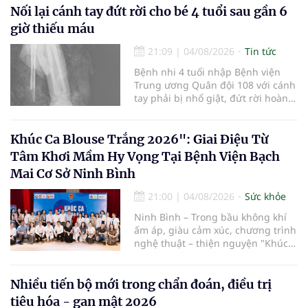
cường truyền thông, hoàn thiện
Nối lại cánh tay đứt rời cho bé 4 tuổi sau gần 6
quy trình chuyên môn và hệ thống
giờ thiếu máu
pháp luật để thúc đẩy lĩnh vực
hiến và ghép mô tạng.
21:09
|
04/08/2026
Tin tức
Bệnh nhi 4 tuổi nhập Bệnh viện
Trung ương Quân đội 108 với cánh
tay phải bị nhổ giật, đứt rời hoàn
toàn do tai nạn giao thông. Dù
mạch máu, thần kinh bị tổn
thương nặng và thời gian thiếu
Khúc Ca Blouse Trắng 2026": Giai Điệu Từ
máu kéo dài, các bác sĩ đã tái lập
Tâm Khơi Mầm Hy Vọng Tại Bệnh Viện Bạch
tuần hoàn thành công sau ca vi
Mai Cơ Sở Ninh Bình
phẫu kéo dài 3 giờ.
21:00
|
04/08/2026
Sức khỏe
Ninh Bình – Trong bầu không khí
ấm áp, giàu cảm xúc, chương trình
nghệ thuật – thiện nguyện "Khúc
ca Blouse trắng" đã chính thức
khởi động hành trình năm 2026 với
điểm dừng chân đầu tiên tại Bệnh
Nhiều tiến bộ mới trong chẩn đoán, điều trị
viện Bạch Mai cơ sở Ninh Bình.
tiêu hóa - gan mật 2026