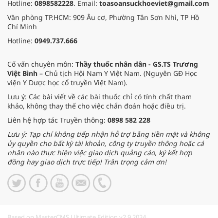
Hotline:
0898582228
. Email:
toasoansuckhoeviet@gmail.com
Văn phòng TP.HCM: 909 Âu cơ, Phường Tân Sơn Nhì, TP Hồ
Chí Minh
Hotline:
0949.737.666
Cố vấn chuyên môn:
Thầy thuốc nhân dân - GS.TS Trương
Việt Bình
– Chủ tịch Hội Nam Y Việt Nam. (Nguyên GĐ Học
viện Y Dược học cổ truyền Việt Nam).
Lưu ý: Các bài viết về các bài thuốc chỉ có tính chất tham
khảo, không thay thế cho việc chẩn đoán hoặc điều trị.
Liên hệ hợp tác Truyền thông:
0898 582 228
Lưu ý: Tạp chí không tiếp nhận hỗ trợ bằng tiền mặt và không
ủy quyền cho bất kỳ tài khoản, công ty truyền thông hoặc cá
nhân nào thực hiện việc giao dịch quảng cáo, ký kết hợp
đồng hay giao dịch trực tiếp! Trân trọng cảm ơn!
Based on MasterCMS Ultimate Edition v2.9 2024