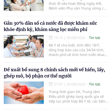
thức đi vào hoạt động ngày 4/8,
Bệnh viện Phụ sản Trung ương cơ
sở 2 đã tiếp đón hơn 500 lượt
người đến khám, điều trị và đón
em bé đầu tiên chào đời.
Gần 30% dân số cả nước đã được khám sức
khỏe định kỳ, khám sàng lọc miễn phí
15:15
|
05/08/2026
Tin tức
Bộ Y tế cho biết, tính đến 18/7,
tổng hợp báo cáo của 34/34 tỉnh,
thành phố về tình hình triển khai
khám sức khỏe định kỳ, khám sàng
lọc miễn phí cho người dân, ghi
nhận 32.286.360 người, chiếm gần
Đề xuất bổ sung 8 chính sách mới về hiến, lấy,
30% dân số cả nước đã được khám
ghép mô, bộ phận cơ thể người
sức khỏe định kỳ năm nay.
07:07
|
05/08/2026
Tin tức
Trong thời gian tới, Trung tâm
Điều phối ghép tạng quốc gia sẽ
tiếp tục phối hợp Bộ Y tế, các bệnh
viện và các cơ quan liên quan để
mở rộng mạng lưới điều phối, tăng