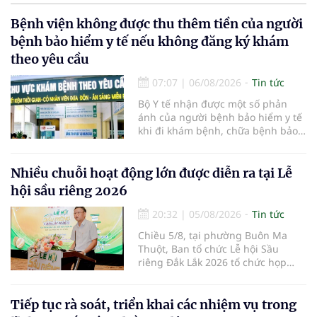
Bệnh viện không được thu thêm tiền của người
bệnh bảo hiểm y tế nếu không đăng ký khám
theo yêu cầu
07:07
|
06/08/2026
Tin tức
Bộ Y tế nhận được một số phản
ánh của người bệnh bảo hiểm y tế
khi đi khám bệnh, chữa bệnh bảo
hiểm y tế đúng trình tự, thủ tục
quy định, không đăng ký khám
bệnh, chữa bệnh theo yêu cầu
Nhiều chuỗi hoạt động lớn được diễn ra tại Lễ
nhưng vẫn phải nộp thêm các chi
hội sầu riêng 2026
phí khám bệnh, chữa bệnh ngoài
phần cùng chi trả.
20:32
|
05/08/2026
Tin tức
Chiều 5/8, tại phường Buôn Ma
Thuột, Ban tổ chức Lễ hội Sầu
riêng Đắk Lắk 2026 tổ chức họp
báo thông tin về các hoạt động của
Lễ hội Sầu riêng Đắk Lắk 2026.Lễ
hội Sầu riêng Đắk Lắk năm 2026 có
Tiếp tục rà soát, triển khai các nhiệm vụ trong
chủ đề “Sầu riêng Đắk Lắk – Kết nối