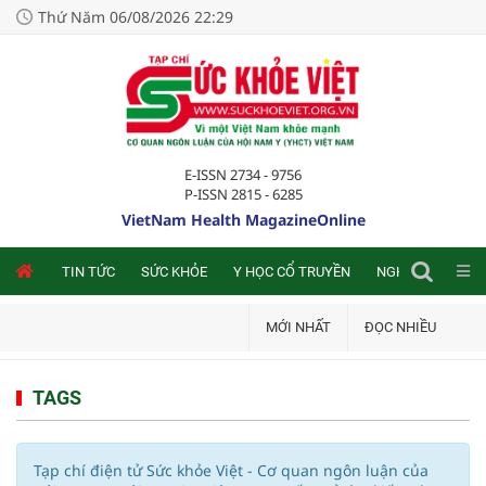
Thứ Năm 06/08/2026 22:29
E-ISSN 2734 - 9756
P-ISSN 2815 - 6285
VietNam Health MagazineOnline
NLINE
TIN TỨC
SỨC KHỎE
Y HỌC CỔ TRUYỀN
NGHIÊN CỨU TRA
MỚI NHẤT
ĐỌC NHIỀU
TAGS
Tạp chí điện tử Sức khỏe Việt - Cơ quan ngôn luận của