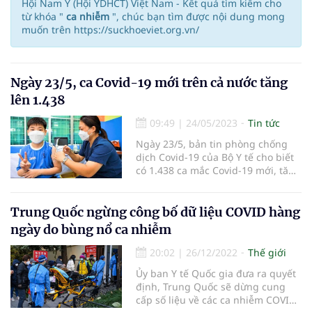
Hội Nam Y (Hội YDHCT) Việt Nam - Kết quả tìm kiếm cho
từ khóa "
ca nhiễm
", chúc bạn tìm được nội dung mong
muốn trên https://suckhoeviet.org.vn/
Ngày 23/5, ca Covid-19 mới trên cả nước tăng
lên 1.438
09:49
|
24/05/2023
Tin tức
Ngày 23/5, bản tin phòng chống
dịch Covid-19 của Bộ Y tế cho biết
có 1.438 ca mắc Covid-19 mới, tăng
hơn 200 ca so với ngày trước đó.
Trung Quốc ngừng công bố dữ liệu COVID hàng
ngày do bùng nổ ca nhiễm
20:02
|
26/12/2022
Thế giới
Ủy ban Y tế Quốc gia đưa ra quyết
định, Trung Quốc sẽ dừng cung
cấp số liệu về các ca nhiễm COVID-