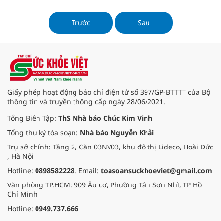
19 kể từ cuối tháng 12 năm 2022,
sau khi "Zero-COVID" kết thúc
Trước
Sau
Giấy phép hoạt động báo chí điện tử số 397/GP-BTTTT của Bộ
thông tin và truyền thông cấp ngày 28/06/2021.
Tổng Biên Tập:
ThS Nhà báo Chúc Kim Vinh
Tổng thư ký tòa soạn:
Nhà báo Nguyễn Khải
Trụ sở chính: Tầng 2, Căn 03NV03, khu đô thị Lideco, Hoài Đức
, Hà Nội
Hotline:
0898582228
. Email:
toasoansuckhoeviet@gmail.com
Văn phòng TP.HCM: 909 Âu cơ, Phường Tân Sơn Nhì, TP Hồ
Chí Minh
Hotline:
0949.737.666