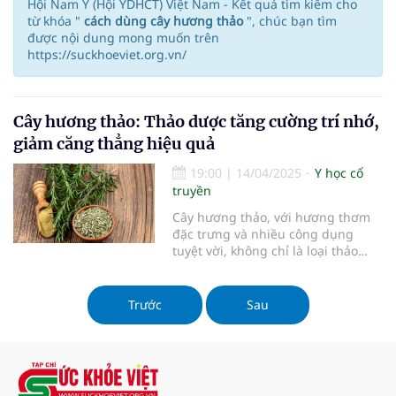
Hội Nam Y (Hội YDHCT) Việt Nam - Kết quả tìm kiếm cho
từ khóa "
cách dùng cây hương thảo
", chúc bạn tìm
được nội dung mong muốn trên
https://suckhoeviet.org.vn/
Cây hương thảo: Thảo dược tăng cường trí nhớ,
giảm căng thẳng hiệu quả
19:00
|
14/04/2025
Y học cổ
truyền
Cây hương thảo, với hương thơm
đặc trưng và nhiều công dụng
tuyệt vời, không chỉ là loại thảo
dược quen thuộc trong ẩm thực
mà còn là một phương thuốc tự
nhiên giúp tăng cường trí nhớ và
Trước
Sau
giảm căng thẳng. Bài viết này sẽ
giúp bạn hiểu rõ hơn về công
dụng, cách sử dụng và những lưu
ý khi dùng cây hương thảo để
chăm sóc sức khỏe.