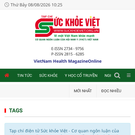
Thứ Bảy 08/08/2026 10:25
E-ISSN 2734 - 9756
P-ISSN 2815 - 6285
VietNam Health MagazineOnline
NLINE
TIN TỨC
SỨC KHỎE
Y HỌC CỔ TRUYỀN
NGHIÊN CỨU TRA
MỚI NHẤT
ĐỌC NHIỀU
TAGS
Tạp chí điện tử Sức khỏe Việt - Cơ quan ngôn luận của