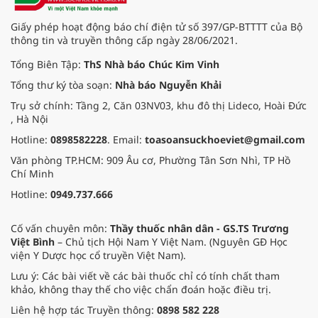
Giấy phép hoạt động báo chí điện tử số 397/GP-BTTTT của Bộ
thông tin và truyền thông cấp ngày 28/06/2021.
Tổng Biên Tập:
ThS Nhà báo Chúc Kim Vinh
Tổng thư ký tòa soạn:
Nhà báo Nguyễn Khải
Trụ sở chính: Tầng 2, Căn 03NV03, khu đô thị Lideco, Hoài Đức
, Hà Nội
Hotline:
0898582228
. Email:
toasoansuckhoeviet@gmail.com
Văn phòng TP.HCM: 909 Âu cơ, Phường Tân Sơn Nhì, TP Hồ
Chí Minh
Hotline:
0949.737.666
Cố vấn chuyên môn:
Thầy thuốc nhân dân - GS.TS Trương
Việt Bình
– Chủ tịch Hội Nam Y Việt Nam. (Nguyên GĐ Học
viện Y Dược học cổ truyền Việt Nam).
Lưu ý: Các bài viết về các bài thuốc chỉ có tính chất tham
khảo, không thay thế cho việc chẩn đoán hoặc điều trị.
Liên hệ hợp tác Truyền thông:
0898 582 228