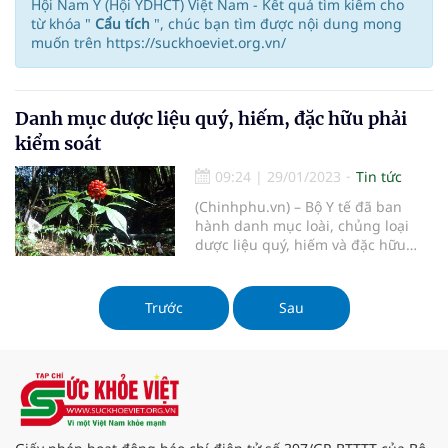
Hội Nam Y (Hội YDHCT) Việt Nam - Kết quả tìm kiếm cho
từ khóa "
Cẩu tích
", chúc bạn tìm được nội dung mong
muốn trên https://suckhoeviet.org.vn/
Danh mục dược liệu quý, hiếm, đặc hữu phải
kiểm soát
09:24
|
29/01/2023
Tin tức
(Chinhphu.vn) – Bộ Y tế đã ban
hành danh mục loài, chủng loại
dược liệu quý, hiếm và đặc hữu
phải kiểm soát gồm 23 loài, chủng
loại.
Trước
Sau