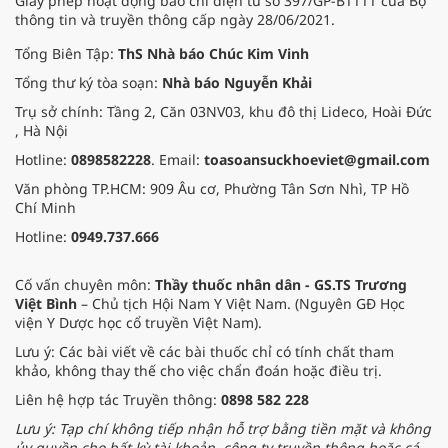
Giấy phép hoạt động báo chí điện tử số 397/GP-BTTTT của Bộ
thông tin và truyền thông cấp ngày 28/06/2021.
Tổng Biên Tập:
ThS Nhà báo Chúc Kim Vinh
Tổng thư ký tòa soạn:
Nhà báo Nguyễn Khải
Trụ sở chính: Tầng 2, Căn 03NV03, khu đô thị Lideco, Hoài Đức
, Hà Nội
Hotline:
0898582228
. Email:
toasoansuckhoeviet@gmail.com
Văn phòng TP.HCM: 909 Âu cơ, Phường Tân Sơn Nhì, TP Hồ
Chí Minh
Hotline:
0949.737.666
Cố vấn chuyên môn:
Thầy thuốc nhân dân - GS.TS Trương
Việt Bình
– Chủ tịch Hội Nam Y Việt Nam. (Nguyên GĐ Học
viện Y Dược học cổ truyền Việt Nam).
Lưu ý: Các bài viết về các bài thuốc chỉ có tính chất tham
khảo, không thay thế cho việc chẩn đoán hoặc điều trị.
Liên hệ hợp tác Truyền thông:
0898 582 228
Lưu ý: Tạp chí không tiếp nhận hỗ trợ bằng tiền mặt và không
ủy quyền cho bất kỳ tài khoản, công ty truyền thông hoặc cá