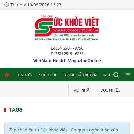
Thứ Hai 10/08/2026 12:23
E-ISSN 2734 - 9756
P-ISSN 2815 - 6285
VietNam Health MagazineOnline
NLINE
TIN TỨC
SỨC KHỎE
Y HỌC CỔ TRUYỀN
NGHIÊN CỨU TRA
MỚI NHẤT
ĐỌC NHIỀU
TAGS
Tạp chí điện tử Sức khỏe Việt - Cơ quan ngôn luận của