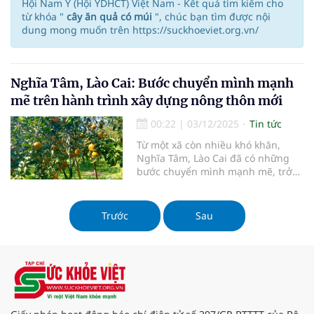
Hội Nam Y (Hội YDHCT) Việt Nam - Kết quả tìm kiếm cho
từ khóa "
cây ăn quả có múi
", chúc bạn tìm được nội
dung mong muốn trên https://suckhoeviet.org.vn/
Nghĩa Tâm, Lào Cai: Bước chuyển mình mạnh
mẽ trên hành trình xây dựng nông thôn mới
00:22
|
03/12/2025
Tin tức
Từ một xã còn nhiều khó khăn,
Nghĩa Tâm, Lào Cai đã có những
bước chuyển mình mạnh mẽ, trở
thành điểm sáng trong phong trào
xây dựng nông thôn mới. Thành
quả này không chỉ đến từ sự lãnh
Trước
Sau
đạo quyết liệt của cấp ủy, chính
quyền mà còn nhờ sự đồng lòng,
chung sức của người dân địa
phương.