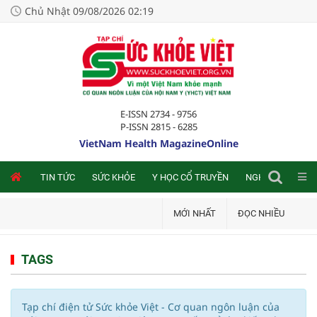
Chủ Nhật 09/08/2026 02:19
E-ISSN 2734 - 9756
P-ISSN 2815 - 6285
VietNam Health MagazineOnline
NLINE
TIN TỨC
SỨC KHỎE
Y HỌC CỔ TRUYỀN
NGHIÊN CỨU TRA
MỚI NHẤT
ĐỌC NHIỀU
TAGS
Tạp chí điện tử Sức khỏe Việt - Cơ quan ngôn luận của