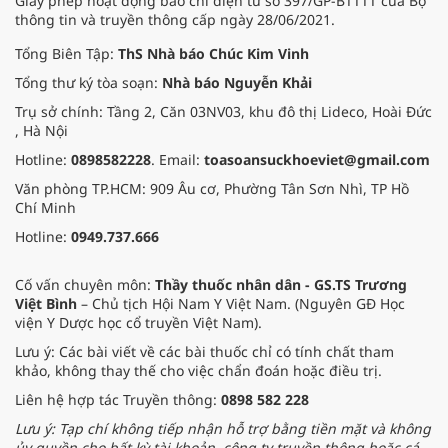
Giấy phép hoạt động báo chí điện tử số 397/GP-BTTTT của Bộ
thông tin và truyền thông cấp ngày 28/06/2021.
Tổng Biên Tập:
ThS Nhà báo Chúc Kim Vinh
Tổng thư ký tòa soạn:
Nhà báo Nguyễn Khải
Trụ sở chính: Tầng 2, Căn 03NV03, khu đô thị Lideco, Hoài Đức
, Hà Nội
Hotline:
0898582228
. Email:
toasoansuckhoeviet@gmail.com
Văn phòng TP.HCM: 909 Âu cơ, Phường Tân Sơn Nhì, TP Hồ
Chí Minh
Hotline:
0949.737.666
Cố vấn chuyên môn:
Thầy thuốc nhân dân - GS.TS Trương
Việt Bình
– Chủ tịch Hội Nam Y Việt Nam. (Nguyên GĐ Học
viện Y Dược học cổ truyền Việt Nam).
Lưu ý: Các bài viết về các bài thuốc chỉ có tính chất tham
khảo, không thay thế cho việc chẩn đoán hoặc điều trị.
Liên hệ hợp tác Truyền thông:
0898 582 228
Lưu ý: Tạp chí không tiếp nhận hỗ trợ bằng tiền mặt và không
ủy quyền cho bất kỳ tài khoản, công ty truyền thông hoặc cá