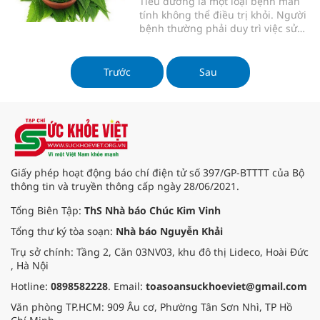
Tiểu đường là một loại bệnh mãn
tính không thể điều trị khỏi. Người
bệnh thường phải duy trì việc sử
dụng thuốc suốt đời để kiểm soát
đường huyết. Tuy nhiên, để tránh
sự phụ thuộc quá mức vào thuốc
Trước
Sau
và nguy cơ lạm dụng thuốc, nhiều
người bệnh tiểu đường đã
Giấy phép hoạt động báo chí điện tử số 397/GP-BTTTT của Bộ
thông tin và truyền thông cấp ngày 28/06/2021.
Tổng Biên Tập:
ThS Nhà báo Chúc Kim Vinh
Tổng thư ký tòa soạn:
Nhà báo Nguyễn Khải
Trụ sở chính: Tầng 2, Căn 03NV03, khu đô thị Lideco, Hoài Đức
, Hà Nội
Hotline:
0898582228
. Email:
toasoansuckhoeviet@gmail.com
Văn phòng TP.HCM: 909 Âu cơ, Phường Tân Sơn Nhì, TP Hồ