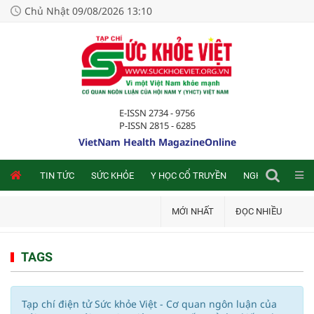
Chủ Nhật 09/08/2026 13:10
E-ISSN 2734 - 9756
P-ISSN 2815 - 6285
VietNam Health MagazineOnline
NLINE
TIN TỨC
SỨC KHỎE
Y HỌC CỔ TRUYỀN
NGHIÊN CỨU TRA
MỚI NHẤT
ĐỌC NHIỀU
TAGS
Tạp chí điện tử Sức khỏe Việt - Cơ quan ngôn luận của