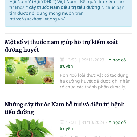
Hội Nam Y (Hội YDHCT) Việt Nam - Kết quả tìm kiếm cho
từ khóa "
cây thuốc Nam điều trị tiểu đường
", chúc bạn
tìm được nội dung mong muốn trên
https://suckhoeviet.org.vn/
Một số vị thuốc nam giúp hỗ trợ kiểm soát
đường huyết
13:53
|
29/11/2023
Y học cổ
truyền
Hơn 400 loài thực vật có tác dụng
hạ đường huyết đã được ghi nhận
có chứa các thành phần dược lý
như: Glycoside, alkaloid, terpenoid,
flavonoid, carotenoids...
Những cây thuốc Nam hỗ trợ và điều trị bệnh
tiểu đường
17:21
|
31/10/2023
Y học cổ
truyền