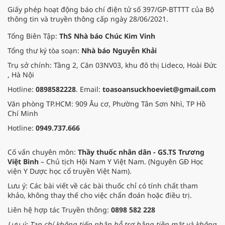
Giấy phép hoạt động báo chí điện tử số 397/GP-BTTTT của Bộ
thông tin và truyền thông cấp ngày 28/06/2021.
Tổng Biên Tập:
ThS Nhà báo Chúc Kim Vinh
Tổng thư ký tòa soạn:
Nhà báo Nguyễn Khải
Trụ sở chính: Tầng 2, Căn 03NV03, khu đô thị Lideco, Hoài Đức
, Hà Nội
Hotline:
0898582228
. Email:
toasoansuckhoeviet@gmail.com
Văn phòng TP.HCM: 909 Âu cơ, Phường Tân Sơn Nhì, TP Hồ
Chí Minh
Hotline:
0949.737.666
Cố vấn chuyên môn:
Thầy thuốc nhân dân - GS.TS Trương
Việt Bình
– Chủ tịch Hội Nam Y Việt Nam. (Nguyên GĐ Học
viện Y Dược học cổ truyền Việt Nam).
Lưu ý: Các bài viết về các bài thuốc chỉ có tính chất tham
khảo, không thay thế cho việc chẩn đoán hoặc điều trị.
Liên hệ hợp tác Truyền thông:
0898 582 228
Lưu ý: Tạp chí không tiếp nhận hỗ trợ bằng tiền mặt và không