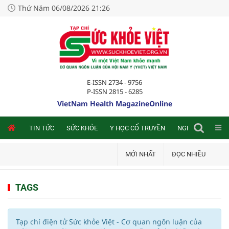
Thứ Năm 06/08/2026 21:26
E-ISSN 2734 - 9756
P-ISSN 2815 - 6285
VietNam Health MagazineOnline
NLINE
TIN TỨC
SỨC KHỎE
Y HỌC CỔ TRUYỀN
NGHIÊN CỨU TRA
MỚI NHẤT
ĐỌC NHIỀU
TAGS
Tạp chí điện tử Sức khỏe Việt - Cơ quan ngôn luận của