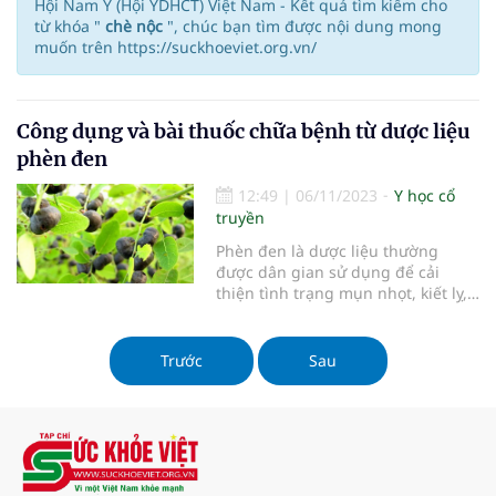
Hội Nam Y (Hội YDHCT) Việt Nam - Kết quả tìm kiếm cho
từ khóa "
chè nộc
", chúc bạn tìm được nội dung mong
muốn trên https://suckhoeviet.org.vn/
Công dụng và bài thuốc chữa bệnh từ dược liệu
phèn đen
12:49
|
06/11/2023
Y học cổ
truyền
Phèn đen là dược liệu thường
được dân gian sử dụng để cải
thiện tình trạng mụn nhọt, kiết lỵ,
tiêu chảy, thủy đậu, xương khớp,
đau răng,…
Trước
Sau