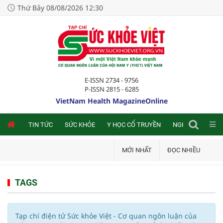
Thứ Bảy 08/08/2026 12:30
E-ISSN 2734 - 9756
P-ISSN 2815 - 6285
VietNam Health MagazineOnline
NLINE
TIN TỨC
SỨC KHỎE
Y HỌC CỔ TRUYỀN
NGHIÊN CỨU TRA
MỚI NHẤT
ĐỌC NHIỀU
TAGS
Tạp chí điện tử Sức khỏe Việt - Cơ quan ngôn luận của