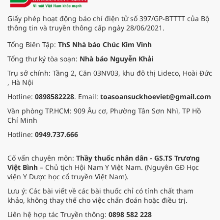
Giấy phép hoạt động báo chí điện tử số 397/GP-BTTTT của Bộ
thông tin và truyền thông cấp ngày 28/06/2021.
Tổng Biên Tập:
ThS Nhà báo Chúc Kim Vinh
Tổng thư ký tòa soạn:
Nhà báo Nguyễn Khải
Trụ sở chính: Tầng 2, Căn 03NV03, khu đô thị Lideco, Hoài Đức
, Hà Nội
Hotline:
0898582228
. Email:
toasoansuckhoeviet@gmail.com
Văn phòng TP.HCM: 909 Âu cơ, Phường Tân Sơn Nhì, TP Hồ
Chí Minh
Hotline:
0949.737.666
Cố vấn chuyên môn:
Thầy thuốc nhân dân - GS.TS Trương
Việt Bình
– Chủ tịch Hội Nam Y Việt Nam. (Nguyên GĐ Học
viện Y Dược học cổ truyền Việt Nam).
Lưu ý: Các bài viết về các bài thuốc chỉ có tính chất tham
khảo, không thay thế cho việc chẩn đoán hoặc điều trị.
Liên hệ hợp tác Truyền thông:
0898 582 228