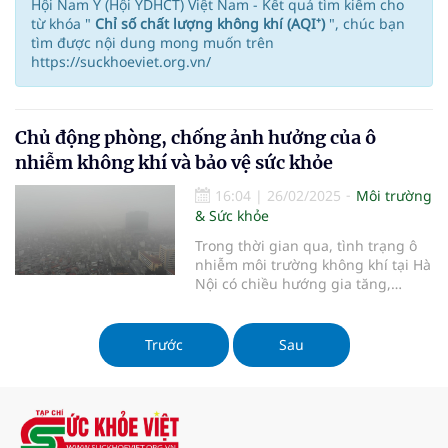
Hội Nam Y (Hội YDHCT) Việt Nam - Kết quả tìm kiếm cho
từ khóa "
Chỉ số chất lượng không khí (AQI⁺)
", chúc bạn
tìm được nội dung mong muốn trên
https://suckhoeviet.org.vn/
Chủ động phòng, chống ảnh hưởng của ô
nhiễm không khí và bảo vệ sức khỏe
16:04
|
26/02/2025
Môi trường
& Sức khỏe
Trong thời gian qua, tình trạng ô
nhiễm môi trường không khí tại Hà
Nội có chiều hướng gia tăng,
nhiều lần vượt ngưỡng cho phép...
Trước
Sau