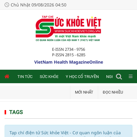
Chủ Nhật 09/08/2026 04:50
E-ISSN 2734 - 9756
P-ISSN 2815 - 6285
VietNam Health MagazineOnline
NLINE
TIN TỨC
SỨC KHỎE
Y HỌC CỔ TRUYỀN
NGHIÊN CỨU TRA
MỚI NHẤT
ĐỌC NHIỀU
TAGS
Tạp chí điện tử Sức khỏe Việt - Cơ quan ngôn luận của