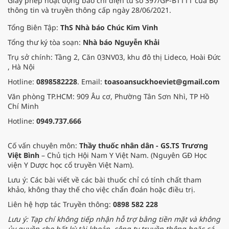
Giấy phép hoạt động báo chí điện tử số 397/GP-BTTTT của Bộ
thông tin và truyền thông cấp ngày 28/06/2021.
Tổng Biên Tập:
ThS Nhà báo Chúc Kim Vinh
Tổng thư ký tòa soạn:
Nhà báo Nguyễn Khải
Trụ sở chính: Tầng 2, Căn 03NV03, khu đô thị Lideco, Hoài Đức
, Hà Nội
Hotline:
0898582228
. Email:
toasoansuckhoeviet@gmail.com
Văn phòng TP.HCM: 909 Âu cơ, Phường Tân Sơn Nhì, TP Hồ
Chí Minh
Hotline:
0949.737.666
Cố vấn chuyên môn:
Thầy thuốc nhân dân - GS.TS Trương
Việt Bình
– Chủ tịch Hội Nam Y Việt Nam. (Nguyên GĐ Học
viện Y Dược học cổ truyền Việt Nam).
Lưu ý: Các bài viết về các bài thuốc chỉ có tính chất tham
khảo, không thay thế cho việc chẩn đoán hoặc điều trị.
Liên hệ hợp tác Truyền thông:
0898 582 228
Lưu ý: Tạp chí không tiếp nhận hỗ trợ bằng tiền mặt và không
ủy quyền cho bất kỳ tài khoản, công ty truyền thông hoặc cá