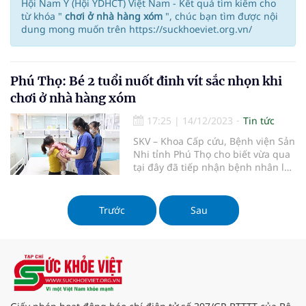
Hội Nam Y (Hội YDHCT) Việt Nam - Kết quả tìm kiếm cho
từ khóa "
chơi ở nhà hàng xóm
", chúc bạn tìm được nội
dung mong muốn trên https://suckhoeviet.org.vn/
Phú Thọ: Bé 2 tuổi nuốt đinh vít sắc nhọn khi
chơi ở nhà hàng xóm
17:25
|
14/12/2023
Tin tức
SKV – Khoa Cấp cứu, Bệnh viện Sản
Nhi tỉnh Phú Thọ cho biết vừa qua
tại đây đã tiếp nhận bệnh nhân là
bé N.P.C (2 tuổi, trú tại huyện Lập
Thạch, tỉnh Vĩnh Phúc) đến khám
do gia đình nghi ngờ trẻ nuốt phải
Trước
Sau
1 chiếc đinh vít trước đó.