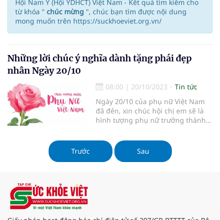
Hội Nam Y (Hội YDHCT) Việt Nam - Kết quả tìm kiếm cho
từ khóa "
chúc mừng
", chúc bạn tìm được nội dung
mong muốn trên https://suckhoeviet.org.vn/
Những lời chúc ý nghĩa dành tặng phái đẹp
nhân Ngày 20/10
08:00
|
20/10/2023
Tin tức
Ngày 20/10 của phụ nữ Việt Nam
đã đến, xin chúc hội chị em sẽ là
hình tượng phụ nữ trưởng thành
mạnh mẽ, tự chủ, độc lập về tài
chính và tinh thần, là mẫu người
thành đạt tỏa sáng trên con đường
Trước
Sau
sự nghiệp, đứng trên vạn người để
được ngắm nhìn một cách ng