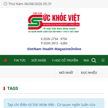
Thứ Năm 06/08/2026 05:31
E-ISSN 2734 - 9756
P-ISSN 2815 - 6285
VietNam Health MagazineOnline
NLINE
TIN TỨC
SỨC KHỎE
Y HỌC CỔ TRUYỀN
NGHIÊN CỨU TRA
MỚI NHẤT
ĐỌC NHIỀU
TAGS
Tạp chí điện tử Sức khỏe Việt - Cơ quan ngôn luận của