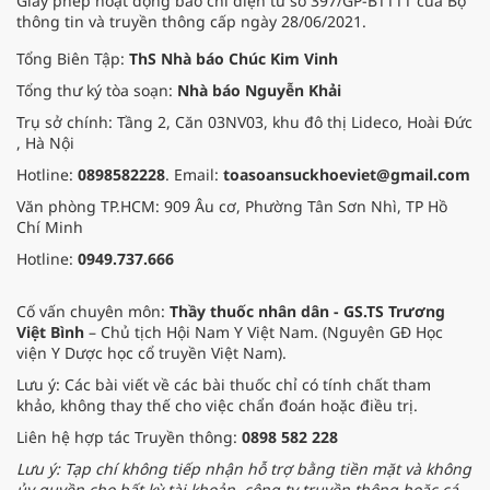
Giấy phép hoạt động báo chí điện tử số 397/GP-BTTTT của Bộ
thông tin và truyền thông cấp ngày 28/06/2021.
Tổng Biên Tập:
ThS Nhà báo Chúc Kim Vinh
Tổng thư ký tòa soạn:
Nhà báo Nguyễn Khải
Trụ sở chính: Tầng 2, Căn 03NV03, khu đô thị Lideco, Hoài Đức
, Hà Nội
Hotline:
0898582228
. Email:
toasoansuckhoeviet@gmail.com
Văn phòng TP.HCM: 909 Âu cơ, Phường Tân Sơn Nhì, TP Hồ
Chí Minh
Hotline:
0949.737.666
Cố vấn chuyên môn:
Thầy thuốc nhân dân - GS.TS Trương
Việt Bình
– Chủ tịch Hội Nam Y Việt Nam. (Nguyên GĐ Học
viện Y Dược học cổ truyền Việt Nam).
Lưu ý: Các bài viết về các bài thuốc chỉ có tính chất tham
khảo, không thay thế cho việc chẩn đoán hoặc điều trị.
Liên hệ hợp tác Truyền thông:
0898 582 228
Lưu ý: Tạp chí không tiếp nhận hỗ trợ bằng tiền mặt và không
ủy quyền cho bất kỳ tài khoản, công ty truyền thông hoặc cá