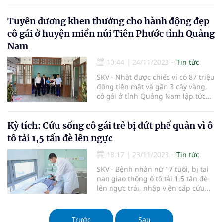
đến bệnh viện thăm khám. Bác sĩ
phát hiện cô có khối u buồng trứng
khổng lồ.
Tuyên dương khen thưởng cho hành động đẹp
cô gái ở huyện miền núi Tiên Phước tỉnh Quảng
Nam
10:44
|
24/11/2023
Tin tức
SKV - Nhặt được chiếc ví có 87 triệu
đồng tiền mặt và gần 3 cây vàng,
cô gái ở tỉnh Quảng Nam lập tức
đưa tới công an xã nhờ tìm chủ
nhân để trả lại.
Kỳ tích: Cứu sống cô gái trẻ bị đứt phế quản vì ô
tô tải 1,5 tấn đè lên ngực
18:17
|
23/11/2023
Tin tức
SKV - Bệnh nhân nữ 17 tuổi, bị tai
nạn giao thông ô tô tải 1,5 tấn đè
lên ngực trái, nhập viện cấp cứu
tại Bệnh viện Trung ương Quân đội
108 trong tình trạng nguy kịch.
Đây là trường hợp cấp cứu rất
Trước
Sau