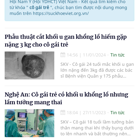
Hội Nam Y (Hội YDHCT) Việt Nam - Kết quả tìm kiếm cho
từ khóa "
cô gái trẻ
", chúc bạn tìm được nội dung mong
muốn trên https://suckhoeviet.org.vn/
Phẫu thuật cắt khối u gan khổng lồ hiếm gặp
nặng 3 kg cho cô gái trẻ
14:56
|
11/01/2024
Tin tức
SKV - Cô gái 24 tuổi mắc khối u gan
lớn nặng đến 3kg đã được các bác
sĩ Bệnh viện Quân y 175 phẫu
thuật thành công. Đây là khối u
gan khổng lồ rất hiếm gặp.
Nghệ An: Cô gái trẻ có khối u khổng lồ nhưng
lầm tưởng mang thai
18:04
|
27/11/2023
Tin tức
SKV – Cô gái 18 tuổi lầm tưởng bản
thân mang thai khi thấy bụng dưới
to lên nhanh và bất thường nên