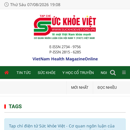
Thứ Sáu 07/08/2026 19:08
E-ISSN 2734 - 9756
P-ISSN 2815 - 6285
VietNam Health MagazineOnline
NLINE
TIN TỨC
SỨC KHỎE
Y HỌC CỔ TRUYỀN
NGHIÊN CỨU TRA
MỚI NHẤT
ĐỌC NHIỀU
TAGS
Tạp chí điện tử Sức khỏe Việt - Cơ quan ngôn luận của