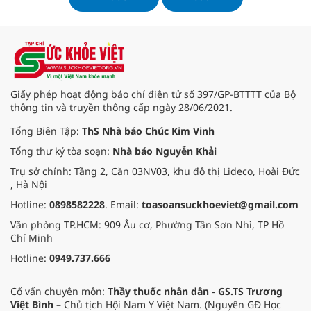
nặng và hiếm gặp.
Giấy phép hoạt động báo chí điện tử số 397/GP-BTTTT của Bộ
thông tin và truyền thông cấp ngày 28/06/2021.
Tổng Biên Tập:
ThS Nhà báo Chúc Kim Vinh
Tổng thư ký tòa soạn:
Nhà báo Nguyễn Khải
Trụ sở chính: Tầng 2, Căn 03NV03, khu đô thị Lideco, Hoài Đức
, Hà Nội
Hotline:
0898582228
. Email:
toasoansuckhoeviet@gmail.com
Văn phòng TP.HCM: 909 Âu cơ, Phường Tân Sơn Nhì, TP Hồ
Chí Minh
Hotline:
0949.737.666
Cố vấn chuyên môn:
Thầy thuốc nhân dân - GS.TS Trương
Việt Bình
– Chủ tịch Hội Nam Y Việt Nam. (Nguyên GĐ Học