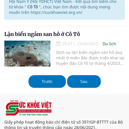
Hội Nam Y (Hội YDHCT) Việt Nam - Kết quả tìm kiếm cho
từ khóa "
Cô Tô
", chúc bạn tìm được nội dung mong
muốn trên https://suckhoeviet.org.vn/
Lặn biển ngắm san hô ở Cô Tô
09:07
|
25/09/2023
Du lịch
Dịch vụ lặn biển ngắm sản hô duy
nhất ở miền Bắc được triển khai tại
huyện đảo Cô Tô từ tháng 4/2023
đã thu hút hàng trăm du khách
tham gia trải nghiệm.
Trước
Sau
Giấy phép hoạt động báo chí điện tử số 397/GP-BTTTT của Bộ
thông tin và truyền thông cấp ngày 28/06/2021.