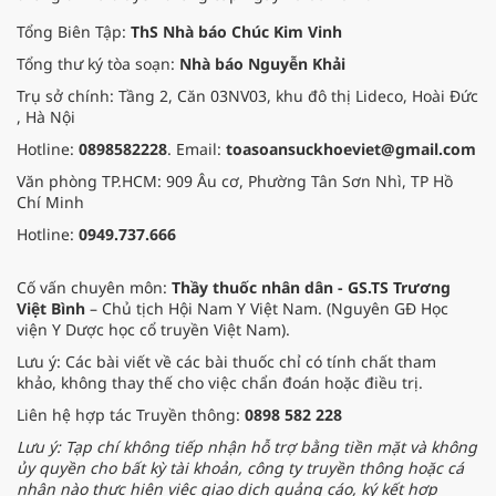
Tổng Biên Tập:
ThS Nhà báo Chúc Kim Vinh
Tổng thư ký tòa soạn:
Nhà báo Nguyễn Khải
Trụ sở chính: Tầng 2, Căn 03NV03, khu đô thị Lideco, Hoài Đức
, Hà Nội
Hotline:
0898582228
. Email:
toasoansuckhoeviet@gmail.com
Văn phòng TP.HCM: 909 Âu cơ, Phường Tân Sơn Nhì, TP Hồ
Chí Minh
Hotline:
0949.737.666
Cố vấn chuyên môn:
Thầy thuốc nhân dân - GS.TS Trương
Việt Bình
– Chủ tịch Hội Nam Y Việt Nam. (Nguyên GĐ Học
viện Y Dược học cổ truyền Việt Nam).
Lưu ý: Các bài viết về các bài thuốc chỉ có tính chất tham
khảo, không thay thế cho việc chẩn đoán hoặc điều trị.
Liên hệ hợp tác Truyền thông:
0898 582 228
Lưu ý: Tạp chí không tiếp nhận hỗ trợ bằng tiền mặt và không
ủy quyền cho bất kỳ tài khoản, công ty truyền thông hoặc cá
nhân nào thực hiện việc giao dịch quảng cáo, ký kết hợp