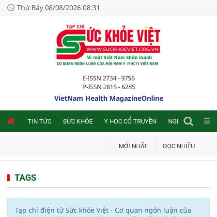
Thứ Bảy 08/08/2026 08:31
E-ISSN 2734 - 9756
P-ISSN 2815 - 6285
VietNam Health MagazineOnline
NLINE
TIN TỨC
SỨC KHỎE
Y HỌC CỔ TRUYỀN
NGHIÊN CỨU TRA
MỚI NHẤT
ĐỌC NHIỀU
TAGS
Tạp chí điện tử Sức khỏe Việt - Cơ quan ngôn luận của