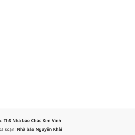
p:
ThS Nhà báo Chúc Kim Vinh
òa soạn:
Nhà báo Nguyễn Khải