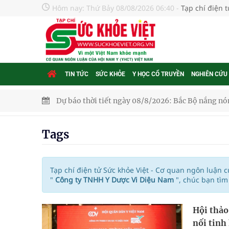
Hôm nay:
Thứ Bảy 08/08/2026 06:40
-
Tạp chí điện 
TIN TỨC
SỨC KHỎE
Y HỌC CỔ TRUYỀN
NGHIÊN CỨU
Dự báo thời tiết ngày 08/8/2026: Bắc Bộ nắng nón
Đắk Lắk: Đẩy nhanh tiến độ khám sức khỏe định 
Tags
Tổng hợp những cách trị thâm body nách, bẹn, m
Tỷ lệ tật khúc xạ ở trẻ gia tăng: Khuyến nghị của
Tạp chí điện tử Sức khỏe Việt - Cơ quan ngôn luận 
"
Công ty TNHH Y Dược Vi Diệu Nam
", chúc bạn tì
Nhiều lợi thế để nâng chất lượng y tế
Hội thảo
Vương Thành Công: Khi việc học bắt đầu từ trải 
nối tinh