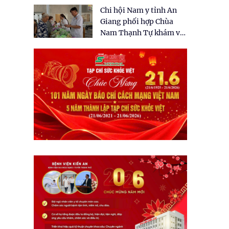
tặng quà cho 150 người
Chi hội Nam y tỉnh An
dân tại xã Tân Tập
Giang phối hợp Chùa
Nam Thạnh Tự khám và
cấp thuốc miễn phí cho
nhân dân