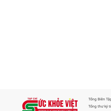
Tổng Biên Tậ
Tổng thư ký t