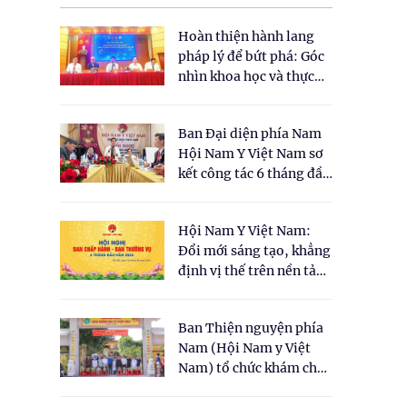
Hoàn thiện hành lang
pháp lý để bứt phá: Góc
nhìn khoa học và thực
tiễn tại Tọa đàm " Đề
xuất một số nội dung
Ban Đại diện phía Nam
cho Luật Y dược cổ
Hội Nam Y Việt Nam sơ
truyền Việt Nam"
kết công tác 6 tháng đầu
năm 2026
Hội Nam Y Việt Nam:
Đổi mới sáng tạo, khẳng
định vị thế trên nền tảng
y học cổ truyền và khoa
học hiện đại
Ban Thiện nguyện phía
Nam (Hội Nam y Việt
Nam) tổ chức khám chữa
bệnh y học cổ truyền và