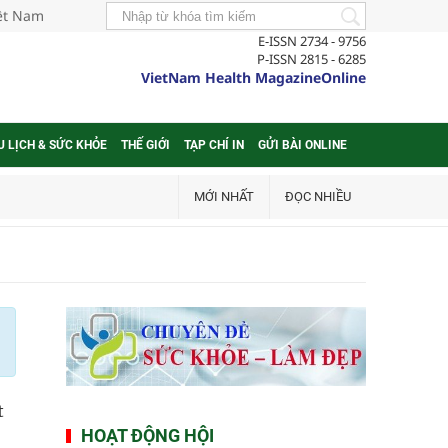
iệt Nam
E-ISSN 2734 - 9756
P-ISSN 2815 - 6285
VietNam Health MagazineOnline
U LỊCH & SỨC KHỎE
THẾ GIỚI
TẠP CHÍ IN
GỬI BÀI ONLINE
MỚI NHẤT
ĐỌC NHIỀU
t
HOẠT ĐỘNG HỘI