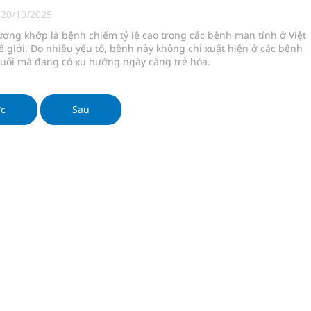
|
20/10/2025
ơng khớp là bệnh chiếm tỷ lệ cao trong các bệnh mạn tính ở Việt
ngừa ung thư
 giới. Do nhiều yếu tố, bệnh này không chỉ xuất hiện ở các bệnh
tuổi mà đang có xu hướng ngày càng trẻ hóa.
 Máu Của Các Loài Nhân Sâm (Panax Spp.): Tổng
ớc
Sau