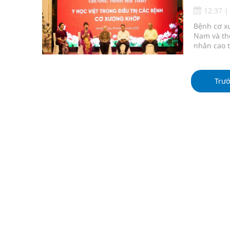
Chấn chỉnh hoạt động kinh doanh dược liệu
12:37
Bệnh cơ xư
Súp lơ xanh mang đến hy vọng mới trong phòng 
Nam và thế
nhân cao 
Tác Dụng Chống Kết Tập Tiểu Cầu Và Chống Đông
Quan Bằng Chứng Dược Lý Và Cơ Chế Phân Tử
Trư
Cách âm nhạc trị liệu được “đo ni đóng giày”