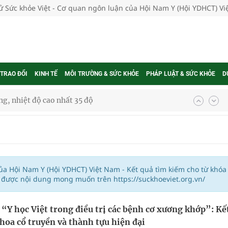
tử Sức khỏe Việt - Cơ quan ngôn luận của Hội Nam Y (Hội YDHCT) V
 TRAO ĐỔI
KINH TẾ
MÔI TRƯỜNG & SỨC KHỎE
PHÁP LUẬT & SỨC KHỎE
D
g, nhiệt độ cao nhất 35 độ
kỳ, khám sàng lọc cho người dân
ông cực hiệu quả
 chuyên gia
của Hội Nam Y (Hội YDHCT) Việt Nam - Kết quả tìm kiếm cho từ khóa
m được nội dung mong muốn trên https://suckhoeviet.org.vn/
 “Y học Việt trong điều trị các bệnh cơ xương khớp”: Kế
nghiệm thực tế
 hoa cổ truyền và thành tựu hiện đại