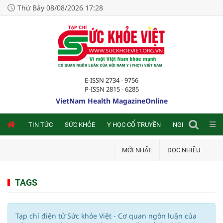
Thứ Bảy 08/08/2026 17:28
E-ISSN 2734 - 9756
P-ISSN 2815 - 6285
VietNam Health MagazineOnline
NLINE
TIN TỨC
SỨC KHỎE
Y HỌC CỔ TRUYỀN
NGHIÊN CỨU TRA
MỚI NHẤT
ĐỌC NHIỀU
TAGS
Tạp chí điện tử Sức khỏe Việt - Cơ quan ngôn luận của