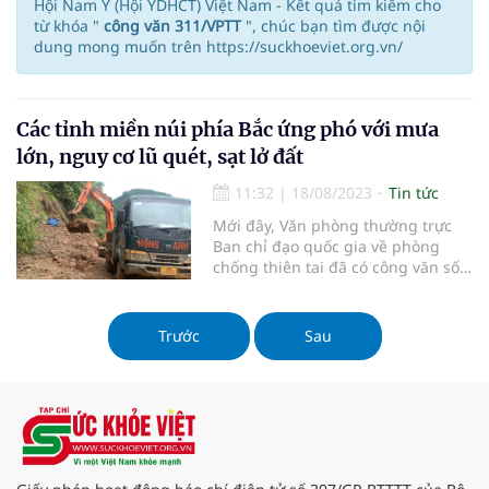
Hội Nam Y (Hội YDHCT) Việt Nam - Kết quả tìm kiếm cho
từ khóa "
công văn 311/VPTT
", chúc bạn tìm được nội
dung mong muốn trên https://suckhoeviet.org.vn/
Các tỉnh miền núi phía Bắc ứng phó với mưa
lớn, nguy cơ lũ quét, sạt lở đất
11:32
|
18/08/2023
Tin tức
Mới đây, Văn phòng thường trực
Ban chỉ đạo quốc gia về phòng
chống thiên tai đã có công văn số
311/VPTT gửi Ban chỉ huy phòng
chống thiên tai và tìm kiếm cứu
nạn các tỉnh miền núi phía Bắc về
Trước
Sau
việc ứng phó với mưa lớn, nguy cơ
lũ quét, sạt lở đất khu vực miền
núi.