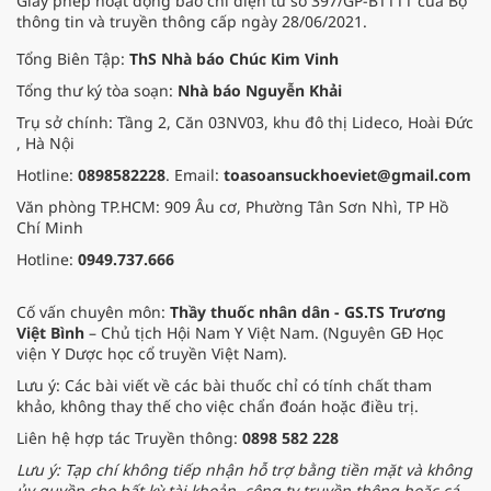
Giấy phép hoạt động báo chí điện tử số 397/GP-BTTTT của Bộ
thông tin và truyền thông cấp ngày 28/06/2021.
Tổng Biên Tập:
ThS Nhà báo Chúc Kim Vinh
Tổng thư ký tòa soạn:
Nhà báo Nguyễn Khải
Trụ sở chính: Tầng 2, Căn 03NV03, khu đô thị Lideco, Hoài Đức
, Hà Nội
Hotline:
0898582228
. Email:
toasoansuckhoeviet@gmail.com
Văn phòng TP.HCM: 909 Âu cơ, Phường Tân Sơn Nhì, TP Hồ
Chí Minh
Hotline:
0949.737.666
Cố vấn chuyên môn:
Thầy thuốc nhân dân - GS.TS Trương
Việt Bình
– Chủ tịch Hội Nam Y Việt Nam. (Nguyên GĐ Học
viện Y Dược học cổ truyền Việt Nam).
Lưu ý: Các bài viết về các bài thuốc chỉ có tính chất tham
khảo, không thay thế cho việc chẩn đoán hoặc điều trị.
Liên hệ hợp tác Truyền thông:
0898 582 228
Lưu ý: Tạp chí không tiếp nhận hỗ trợ bằng tiền mặt và không
ủy quyền cho bất kỳ tài khoản, công ty truyền thông hoặc cá