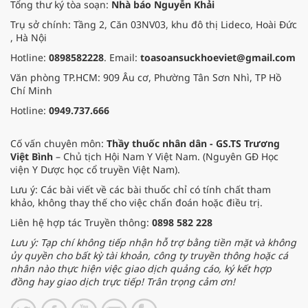
Tổng thư ký tòa soạn:
Nhà báo Nguyễn Khải
Trụ sở chính: Tầng 2, Căn 03NV03, khu đô thị Lideco, Hoài Đức
, Hà Nội
Hotline:
0898582228
. Email:
toasoansuckhoeviet@gmail.com
Văn phòng TP.HCM: 909 Âu cơ, Phường Tân Sơn Nhì, TP Hồ
Chí Minh
Hotline:
0949.737.666
Cố vấn chuyên môn:
Thầy thuốc nhân dân - GS.TS Trương
Việt Bình
– Chủ tịch Hội Nam Y Việt Nam. (Nguyên GĐ Học
viện Y Dược học cổ truyền Việt Nam).
Lưu ý: Các bài viết về các bài thuốc chỉ có tính chất tham
khảo, không thay thế cho việc chẩn đoán hoặc điều trị.
Liên hệ hợp tác Truyền thông:
0898 582 228
Lưu ý: Tạp chí không tiếp nhận hỗ trợ bằng tiền mặt và không
ủy quyền cho bất kỳ tài khoản, công ty truyền thông hoặc cá
nhân nào thực hiện việc giao dịch quảng cáo, ký kết hợp
đồng hay giao dịch trực tiếp! Trân trọng cảm ơn!