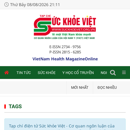
Thứ Bảy 08/08/2026 21:11
E-ISSN 2734 - 9756
P-ISSN 2815 - 6285
VietNam Health MagazineOnline
NLINE
TIN TỨC
SỨC KHỎE
Y HỌC CỔ TRUYỀN
NGHIÊN CỨU TRA
MỚI NHẤT
ĐỌC NHIỀU
TAGS
Tạp chí điện tử Sức khỏe Việt - Cơ quan ngôn luận của