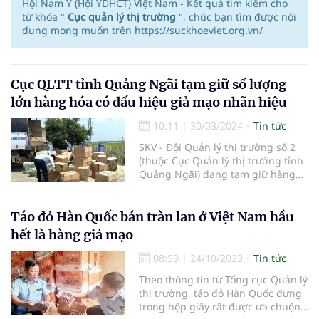
Hội Nam Y (Hội YDHCT) Việt Nam - Kết quả tìm kiếm cho
từ khóa "
Cục quản lý thị trường
", chúc bạn tìm được nội
dung mong muốn trên https://suckhoeviet.org.vn/
Cục QLTT tỉnh Quảng Ngãi tạm giữ số lượng
lớn hàng hóa có dấu hiệu giả mạo nhãn hiệu
10:11
|
30/03/2024
Tin tức
SKV - Đội Quản lý thị trường số 2
(thuộc Cục Quản lý thị trường tỉnh
Quảng Ngãi) đang tạm giữ hàng
chục nghìn gói mỹ phẩm có dấu
hiệu giả mạo nhãn hiệu Dove, P/S,
Sunsilk của Công ty Unilever. Tổng
Táo đỏ Hàn Quốc bán tràn lan ở Việt Nam hầu
trị giá hàng hóa là 63.000.000
hết là hàng giả mạo
đồng.
08:53
|
24/10/2023
Tin tức
Theo thông tin từ Tổng cục Quản lý
thị trường, táo đỏ Hàn Quốc đựng
trong hộp giấy rất được ưa chuộng