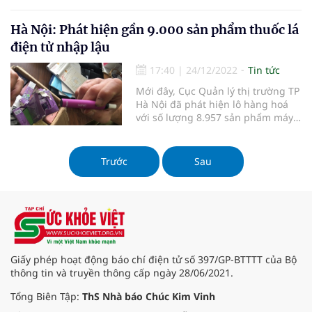
tại Việt Nam đa số là sản phẩm giả
mạo.
Hà Nội: Phát hiện gần 9.000 sản phẩm thuốc lá
điện tử nhập lậu
17:40
|
24/12/2022
Tin tức
Mới đây, Cục Quản lý thị trường TP
Hà Nội đã phát hiện lô hàng hoá
với số lượng 8.957 sản phẩm máy
hút thuốc lá điện tử và phụ kiện có
dấu hiệu không đáp ứng các quy
định về hoá đơn chứng từ chứng
Trước
Sau
minh nguồn gốc hợp pháp.
Giấy phép hoạt động báo chí điện tử số 397/GP-BTTTT của Bộ
thông tin và truyền thông cấp ngày 28/06/2021.
Tổng Biên Tập:
ThS Nhà báo Chúc Kim Vinh