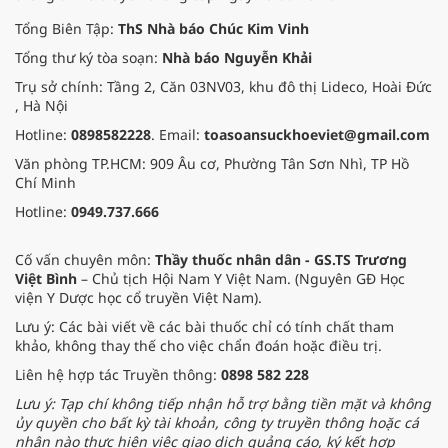
Tổng Biên Tập:
ThS Nhà báo Chúc Kim Vinh
Tổng thư ký tòa soạn:
Nhà báo Nguyễn Khải
Trụ sở chính: Tầng 2, Căn 03NV03, khu đô thị Lideco, Hoài Đức
, Hà Nội
Hotline:
0898582228
. Email:
toasoansuckhoeviet@gmail.com
Văn phòng TP.HCM: 909 Âu cơ, Phường Tân Sơn Nhì, TP Hồ
Chí Minh
Hotline:
0949.737.666
Cố vấn chuyên môn:
Thầy thuốc nhân dân - GS.TS Trương
Việt Bình
– Chủ tịch Hội Nam Y Việt Nam. (Nguyên GĐ Học
viện Y Dược học cổ truyền Việt Nam).
Lưu ý: Các bài viết về các bài thuốc chỉ có tính chất tham
khảo, không thay thế cho việc chẩn đoán hoặc điều trị.
Liên hệ hợp tác Truyền thông:
0898 582 228
Lưu ý: Tạp chí không tiếp nhận hỗ trợ bằng tiền mặt và không
ủy quyền cho bất kỳ tài khoản, công ty truyền thông hoặc cá
nhân nào thực hiện việc giao dịch quảng cáo, ký kết hợp