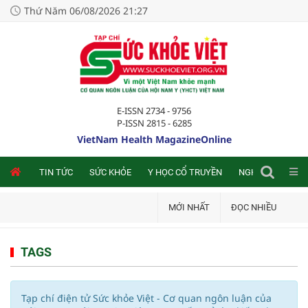
Thứ Năm 06/08/2026 21:27
E-ISSN 2734 - 9756
P-ISSN 2815 - 6285
VietNam Health MagazineOnline
NLINE
TIN TỨC
SỨC KHỎE
Y HỌC CỔ TRUYỀN
NGHIÊN CỨU TRA
MỚI NHẤT
ĐỌC NHIỀU
TAGS
Tạp chí điện tử Sức khỏe Việt - Cơ quan ngôn luận của