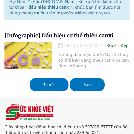
Hội Nam Y (Hội YDHCT) Việt Nam - Kết quả tìm kiếm cho
từ khóa "
dấu hiệu thiếu canxi
", chúc bạn tìm được nội
dung mong muốn trên https://suckhoeviet.org.vn/
[Infographic] Dấu hiệu cơ thể thiếu canxi
06:30
|
05/07/2024
Khỏe - Đẹp
Những dấu hiệu dưới đây cho thấy
cơ thể bạn đang thiếu canxi và cần
được bổ sung.
Trước
Sau
Giấy phép hoạt động báo chí điện tử số 397/GP-BTTTT của Bộ
thông tin và truyền thông cấp ngày 28/06/2021.