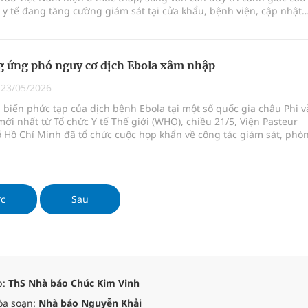
y tế đang tăng cường giám sát tại cửa khẩu, bệnh viện, cập nhật
 chuyên môn và khuyến
 ứng phó nguy cơ dịch Ebola xâm nhập
|
23/05/2026
 biến phức tạp của dịch bệnh Ebola tại một số quốc gia châu Phi v
ới nhất từ Tổ chức Y tế Thế giới (WHO), chiều 21/5, Viện Pasteur
 Hồ Chí Minh đã tổ chức cuộc họp khẩn về công tác giám sát, phò
h bệnh Ebola.
ớc
Sau
p:
ThS Nhà báo Chúc Kim Vinh
òa soạn:
Nhà báo Nguyễn Khải