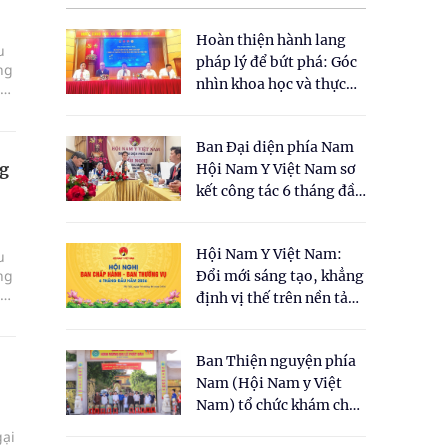
Hoàn thiện hành lang
u
pháp lý để bứt phá: Góc
ng
nhìn khoa học và thực
nh
tiễn tại Tọa đàm " Đề
xuất một số nội dung
Ban Đại diện phía Nam
cho Luật Y dược cổ
ng
Hội Nam Y Việt Nam sơ
truyền Việt Nam"
kết công tác 6 tháng đầu
năm 2026
Hội Nam Y Việt Nam:
u
ng
Đổi mới sáng tạo, khẳng
nh
định vị thế trên nền tảng
y học cổ truyền và khoa
học hiện đại
Ban Thiện nguyện phía
Nam (Hội Nam y Việt
Nam) tổ chức khám chữa
bệnh y học cổ truyền và
gại