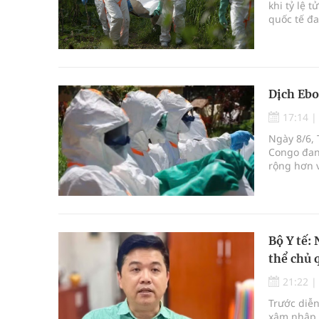
khi tỷ lệ 
quốc tế đ
tục lây lan
Dịch Ebo
17:14
Ngày 8/6, 
Congo đan
rộng hơn v
Bộ Y tế:
thể chủ 
21:22
Trước diễn
xâm nhập v