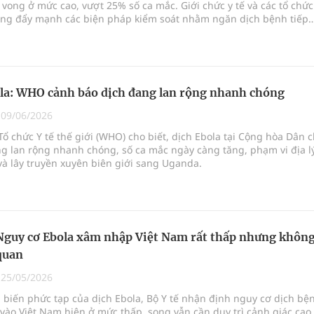
tử vong ở mức cao, vượt 25% số ca mắc. Giới chức y tế và các tổ chức
ang đẩy mạnh các biện pháp kiểm soát nhằm ngăn dịch bệnh tiếp
.
la: WHO cảnh báo dịch đang lan rộng nhanh chóng
|
09/06/2026
Tổ chức Y tế thế giới (WHO) cho biết, dịch Ebola tại Cộng hòa Dân 
g lan rộng nhanh chóng, số ca mắc ngày càng tăng, phạm vi địa l
à lây truyền xuyên biên giới sang Uganda.
 Nguy cơ Ebola xâm nhập Việt Nam rất thấp nhưng khôn
quan
|
25/05/2026
 biến phức tạp của dịch Ebola, Bộ Y tế nhận định nguy cơ dịch bệ
ào Việt Nam hiện ở mức thấp, song vẫn cần duy trì cảnh giác cao