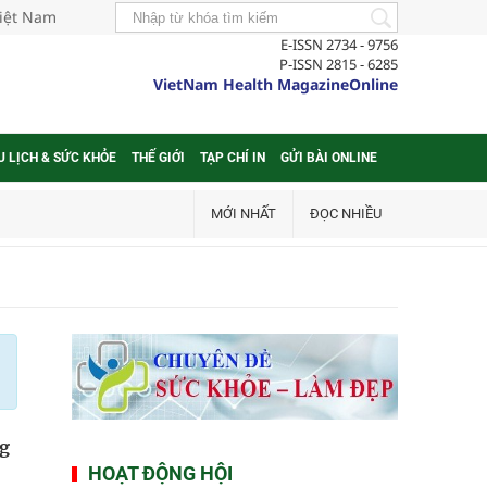
Việt Nam
E-ISSN 2734 - 9756
P-ISSN 2815 - 6285
VietNam Health MagazineOnline
U LỊCH & SỨC KHỎE
THẾ GIỚI
TẠP CHÍ IN
GỬI BÀI ONLINE
MỚI NHẤT
ĐỌC NHIỀU
ng
HOẠT ĐỘNG HỘI