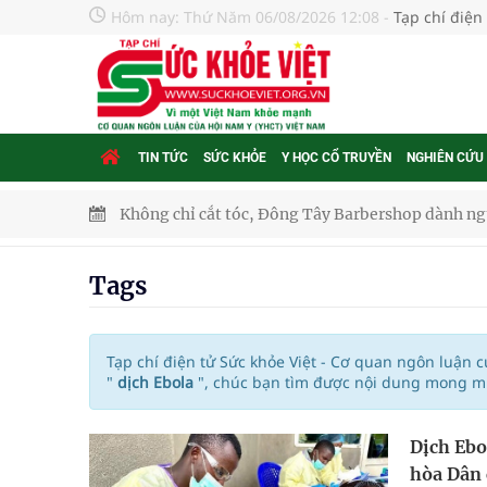
Hôm nay:
Thứ Năm 06/08/2026 12:08
-
Tạp chí điện
TIN TỨC
SỨC KHỎE
Y HỌC CỔ TRUYỀN
NGHIÊN CỨU
Không chỉ cắt tóc, Đông Tây Barbershop dành ng
Bệnh viện không được thu thêm tiền của người b
Tags
cầu
Ung thư thận: Nguy hiểm vì tiến triển quá âm th
Tạp chí điện tử Sức khỏe Việt - Cơ quan ngôn luận 
"
dịch Ebola
", chúc bạn tìm được nội dung mong mu
Nhiều chuỗi hoạt động lớn được diễn ra tại Lễ hộ
Dịch Ebo
Tiếp tục rà soát, triển khai các nhiệm vụ trong lĩ
hòa Dân