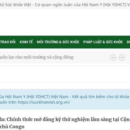
 tử Sức khỏe Việt - Cơ quan ngôn luận của Hội Nam Y (Hội YDHCT) 
 TRAO ĐỔI
KINH TẾ
MÔI TRƯỜNG & SỨC KHỎE
PHÁP LUẬT & SỨC KHỎE
D
uồn lực cho môi trường và cộng đồng
ệnh bảo hiểm y tế nếu không đăng ký khám theo yêu
ầm
của Hội Nam Y (Hội YDHCT) Việt Nam - Kết quả tìm kiếm cho từ khóa
ốn trên https://suckhoeviet.org.vn/
i sầu riêng 2026
la: Chính thức mở đăng ký thử nghiệm lâm sàng tại Cộ
nh vực cấp cứu, điều trị đột quỵ
 chủ Congo