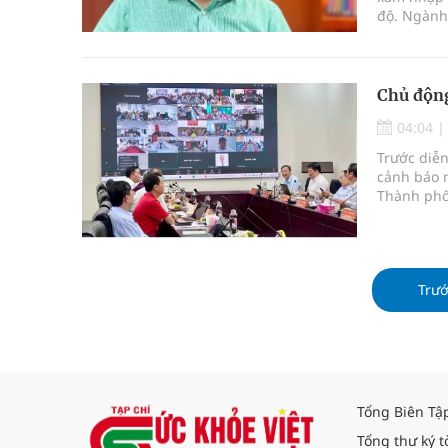
độ. Ngành 
hướng dẫn
Chủ động
04:04
Trước diễn
cảnh báo m
Thành phố
chống dịc
Trư
Tổng Biên Tậ
Tổng thư ký t