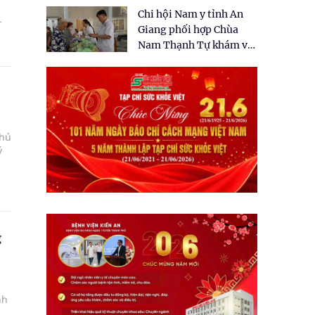
tặng quà cho 150 người
Chi hội Nam y tỉnh An
dân tại xã Tân Tập
Giang phối hợp Chùa
Nam Thạnh Tự khám và
cấp thuốc miễn phí cho
nhân dân
chủ
ý
g
nh