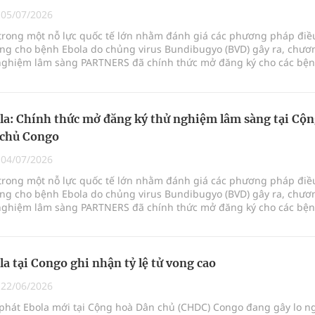
 lại khai thác vào ngày 19/8
|
05/07/2026
 trong một nỗ lực quốc tế lớn nhằm đánh giá các phương pháp điề
pháp tăng cường chống hàng giả và gian lận thương
ăng cho bệnh Ebola do chủng virus Bundibugyo (BVD) gây ra, chươ
 nghiệm lâm sàng PARTNERS đã chính thức mở đăng ký cho các bệ
căn bệnh này tại Cộng h
g ương cơ sở 2 đón hơn 500 lượt khám
la: Chính thức mở đăng ký thử nghiệm lâm sàng tại Cộ
ông rải rác.
 chủ Congo
|
04/07/2026
phương hai cấp trong quản lý hoạt động nha khoa,
 trong một nỗ lực quốc tế lớn nhằm đánh giá các phương pháp điề
ăng cho bệnh Ebola do chủng virus Bundibugyo (BVD) gây ra, chươ
 nghiệm lâm sàng PARTNERS đã chính thức mở đăng ký cho các bệ
căn bệnh này tại Cộng h
la tại Congo ghi nhận tỷ lệ tử vong cao
|
22/06/2026
phát Ebola mới tại Cộng hoà Dân chủ (CHDC) Congo đang gây lo n