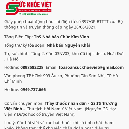
Giấy phép hoạt động báo chí điện tử số 397/GP-BTTTT của Bộ
thông tin và truyền thông cấp ngày 28/06/2021.
Tổng Biên Tập:
ThS Nhà báo Chúc Kim Vinh
Tổng thư ký tòa soạn:
Nhà báo Nguyễn Khải
Trụ sở chính: Tầng 2, Căn 03NV03, khu đô thị Lideco, Hoài Đức
, Hà Nội
Hotline:
0898582228
. Email:
toasoansuckhoeviet@gmail.com
Văn phòng TP.HCM: 909 Âu cơ, Phường Tân Sơn Nhì, TP Hồ
Chí Minh
Hotline:
0949.737.666
Cố vấn chuyên môn:
Thầy thuốc nhân dân - GS.TS Trương
Việt Bình
– Chủ tịch Hội Nam Y Việt Nam. (Nguyên GĐ Học
viện Y Dược học cổ truyền Việt Nam).
Lưu ý: Các bài viết về các bài thuốc chỉ có tính chất tham
khảo, không thay thế cho việc chẩn đoán hoặc điều trị.