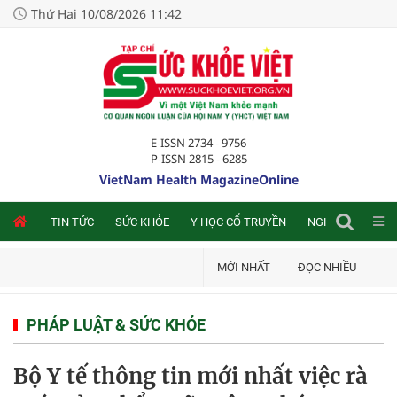
Thứ Hai 10/08/2026 11:42
E-ISSN 2734 - 9756
P-ISSN 2815 - 6285
VietNam Health MagazineOnline
NLINE
TIN TỨC
SỨC KHỎE
Y HỌC CỔ TRUYỀN
NGHIÊN CỨU TRA
MỚI NHẤT
ĐỌC NHIỀU
PHÁP LUẬT & SỨC KHỎE
Bộ Y tế thông tin mới nhất việc rà