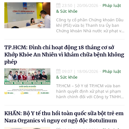
23:50
|
20/06/2026
Pháp luật
& Sức khỏe
Công ty cổ phần Chứng khoán Dầu
khí (PSI) vừa bị Thanh tra Ủy ban
Chứng khoán Nhà nước xử phạt vi
phạm hành chính trong lĩnh vực
chứng khoán và thị trường chứng
TP.HCM: Đình chỉ hoạt động 18 tháng cơ sở
khoán.
Khớp Khỏe An Nhiên vì khám chữa bệnh không
phép
09:07
|
18/06/2026
Pháp luật
& Sức khỏe
TP.HCM – Sở Y tế TP.HCM vừa ban
hành quyết định xử phạt vi phạm
hành chính đối với Công ty TNHH
Khớp Khỏe An Nhiên - An Dương
Vương do có hành vi cung cấp dịch
KHẨN: Bộ Y tế thu hồi toàn quốc sữa bột trẻ em
vụ khám bệnh, chữa bệnh khi chưa
được cấp giấy phép hoạt động
Nara Organics vì nguy cơ ngộ độc Botulinum
theo quy định của pháp luật.