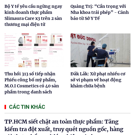
Bộ Y tế yêu cầu ngừng ngay
Quảng Trị: “Cẩn trọng với
kinh doanh thực phẩm
Nha khoa trái phép” - Cảnh
Slimaura Care x3 trên 2 sàn
báo từ Sở Y Tế
thương mại điện tử
Thu hồi 313 số tiếp nhận
Đắk Lắk: Xử phạt nhiều cơ
Phiếu công bố mỹ phẩm,
sở vi phạm về hoạt động
M.O.I Cosmetics có 40 sản
khám chữa bệnh
phẩm trong danh sách
CÁC TIN KHÁC
TP.HCM siết chặt an toàn thực phẩm: Tăng
kiểm tra đột xuất, truy quét nguồn gốc, hàng