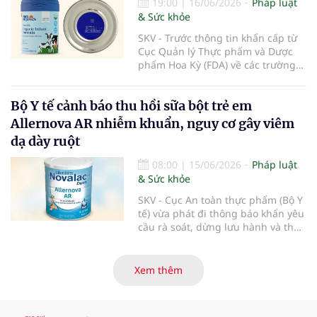
19:00
|
16/06/2026
Pháp luật
& Sức khỏe
SKV - Trước thông tin khẩn cấp từ
Cục Quản lý Thực phẩm và Dược
phẩm Hoa Kỳ (FDA) về các trường
hợp nhiễm độc Botulinum liên
quan đến sữa bột trẻ em, Cục An
Bộ Y tế cảnh báo thu hồi sữa bột trẻ em
toàn thực phẩm (Bộ Y tế) đã liên
tiếp ban hành các công văn hỏa
Allernova AR nhiễm khuẩn, nguy cơ gây viêm
tốc yêu cầu rà soát, thu hồi triệt để
dạ dày ruột
và ngăn chặn các dòng sản phẩm
thuộc thương hiệu Nara Organics
08:00
|
15/06/2026
Pháp luật
tại thị trường Việt Nam nhằm bảo
& Sức khỏe
vệ tuyệt đối sức khỏe người tiêu
dùng.
SKV - Cục An toàn thực phẩm (Bộ Y
tế) vừa phát đi thông báo khẩn yêu
cầu rà soát, dừng lưu hành và thu
hồi ngay lập tức lô sản phẩm sữa
bột trẻ em Allernova AR do Pháp
sản xuất sau khi ghi nhận nhiều
Xem thêm
trường hợp trẻ gặp tác dụng phụ
nghiêm trọng về tiêu hóa.