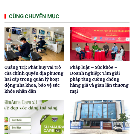
CÙNG CHUYÊN MỤC
Quảng Trị: Phát huy vai trò
Pháp luật – Sức khỏe –
của chính quyền địa phương
Doanh nghiệp: Tìm giải
hai cấp trong quản lý hoạt
pháp tăng cường chống
động nha khoa, bảo vệ sức
hàng giả và gian lận thương
khỏe Nhân dân
mại