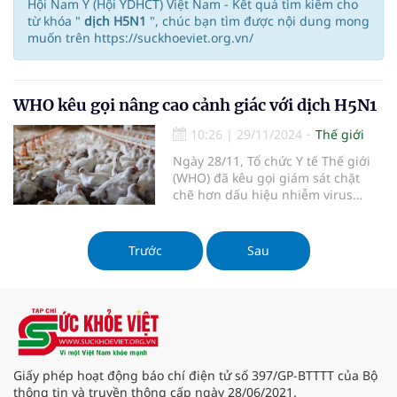
Hội Nam Y (Hội YDHCT) Việt Nam - Kết quả tìm kiếm cho
từ khóa "
dịch H5N1
", chúc bạn tìm được nội dung mong
muốn trên https://suckhoeviet.org.vn/
WHO kêu gọi nâng cao cảnh giác với dịch H5N1
10:26
|
29/11/2024
Thế giới
Ngày 28/11, Tổ chức Y tế Thế giới
(WHO) đã kêu gọi giám sát chặt
chẽ hơn dấu hiệu nhiễm virus
H5N1 ở động vật để kịp thời kiểm
soát sự lây lan của virus này.
Trước
Sau
Giấy phép hoạt động báo chí điện tử số 397/GP-BTTTT của Bộ
thông tin và truyền thông cấp ngày 28/06/2021.