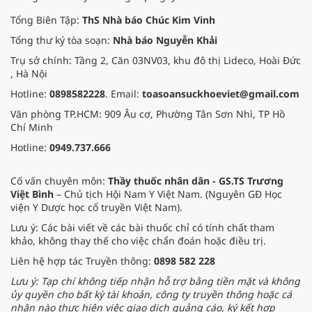
Tổng Biên Tập:
ThS Nhà báo Chúc Kim Vinh
Tổng thư ký tòa soạn:
Nhà báo Nguyễn Khải
Trụ sở chính: Tầng 2, Căn 03NV03, khu đô thị Lideco, Hoài Đức
, Hà Nội
Hotline:
0898582228
. Email:
toasoansuckhoeviet@gmail.com
Văn phòng TP.HCM: 909 Âu cơ, Phường Tân Sơn Nhì, TP Hồ
Chí Minh
Hotline:
0949.737.666
Cố vấn chuyên môn:
Thầy thuốc nhân dân - GS.TS Trương
Việt Bình
– Chủ tịch Hội Nam Y Việt Nam. (Nguyên GĐ Học
viện Y Dược học cổ truyền Việt Nam).
Lưu ý: Các bài viết về các bài thuốc chỉ có tính chất tham
khảo, không thay thế cho việc chẩn đoán hoặc điều trị.
Liên hệ hợp tác Truyền thông:
0898 582 228
Lưu ý: Tạp chí không tiếp nhận hỗ trợ bằng tiền mặt và không
ủy quyền cho bất kỳ tài khoản, công ty truyền thông hoặc cá
nhân nào thực hiện việc giao dịch quảng cáo, ký kết hợp