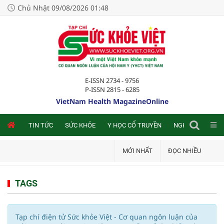
Chủ Nhật 09/08/2026 01:48
E-ISSN 2734 - 9756
P-ISSN 2815 - 6285
VietNam Health MagazineOnline
NLINE
TIN TỨC
SỨC KHỎE
Y HỌC CỔ TRUYỀN
NGHIÊN CỨU TRA
MỚI NHẤT
ĐỌC NHIỀU
TAGS
Tạp chí điện tử Sức khỏe Việt - Cơ quan ngôn luận của