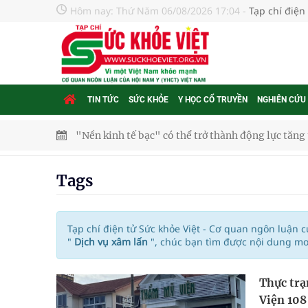
Hôm nay:
Thứ Năm 06/08/2026 17:04
-
Tạp chí điện
TIN TỨC
SỨC KHỎE
Y HỌC CỔ TRUYỀN
NGHIÊN CỨU
"Nền kinh tế bạc" có thể trở thành động lực tăn
Quảng Trị: Phát huy vai trò của chính quyền địa 
Tags
bảo vệ sức khỏe Nhân dân
Không chỉ cắt tóc, Đông Tây Barbershop dành ng
Tạp chí điện tử Sức khỏe Việt - Cơ quan ngôn luận 
"
Dịch vụ xâm lấn
", chúc bạn tìm được nội dung mo
Bệnh viện không được thu thêm tiền của người b
Thực trạ
cầu
Viện 108