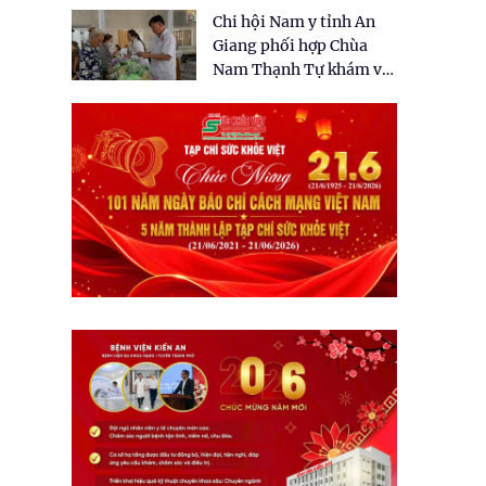
tặng quà cho 150 người
Chi hội Nam y tỉnh An
dân tại xã Tân Tập
Giang phối hợp Chùa
Nam Thạnh Tự khám và
cấp thuốc miễn phí cho
nhân dân