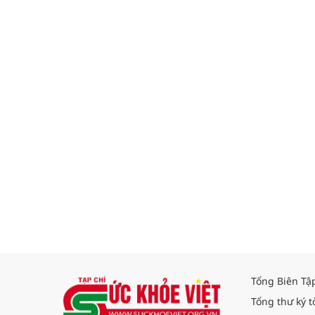
Tổng Biên Tậ
Tổng thư ký t