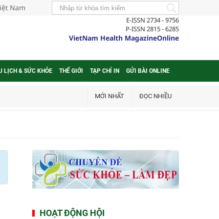
Việt Nam
E-ISSN 2734 - 9756
P-ISSN 2815 - 6285
VietNam Health MagazineOnline
U LỊCH & SỨC KHỎE
THẾ GIỚI
TẠP CHÍ IN
GỬI BÀI ONLINE
MỚI NHẤT
ĐỌC NHIỀU
HOẠT ĐỘNG HỘI