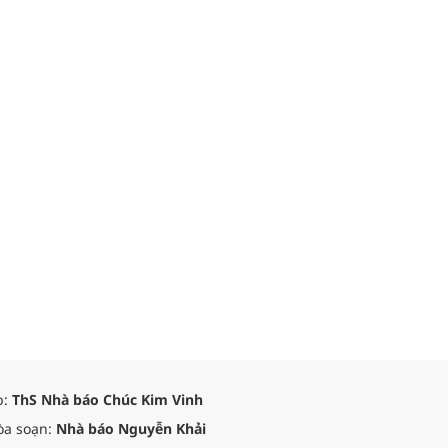
p:
ThS Nhà báo Chúc Kim Vinh
òa soạn:
Nhà báo Nguyễn Khải