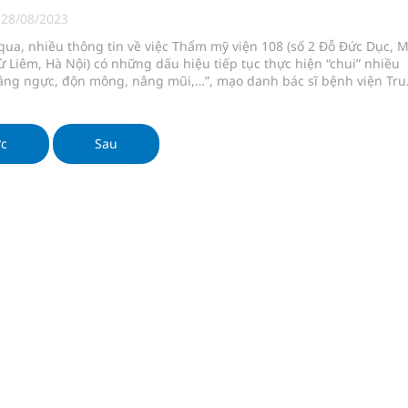
ầm
|
28/08/2023
qua, nhiều thông tin về việc Thẩm mỹ viện 108 (số 2 Đỗ Đức Dục, 
i sầu riêng 2026
ừ Liêm, Hà Nội) có những dấu hiệu tiếp tục thực hiện “chui” nhiều
nâng ngực, độn mông, nâng mũi,…”, mạo danh bác sĩ bệnh viện Tr
nh vực cấp cứu, điều trị đột quỵ
 đội 108 (Viện 108
 lại khai thác vào ngày 19/8
ớc
Sau
pháp tăng cường chống hàng giả và gian lận thương
oàn quốc