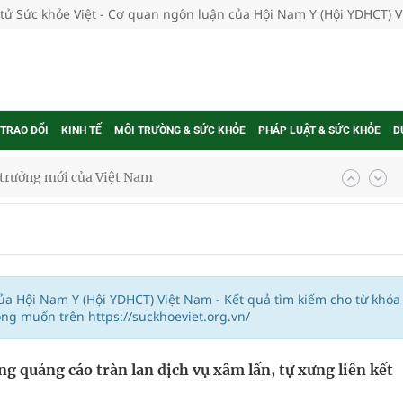
 tử Sức khỏe Việt - Cơ quan ngôn luận của Hội Nam Y (Hội YDHCT) 
 TRAO ĐỔI
KINH TẾ
MÔI TRƯỜNG & SỨC KHỎE
PHÁP LUẬT & SỨC KHỎE
D
g trưởng mới của Việt Nam
phương hai cấp trong quản lý hoạt động nha khoa,
uồn lực cho môi trường và cộng đồng
của Hội Nam Y (Hội YDHCT) Việt Nam - Kết quả tìm kiếm cho từ khóa
ng muốn trên https://suckhoeviet.org.vn/
ệnh bảo hiểm y tế nếu không đăng ký khám theo yêu
ng quảng cáo tràn lan dịch vụ xâm lấn, tự xưng liên kết