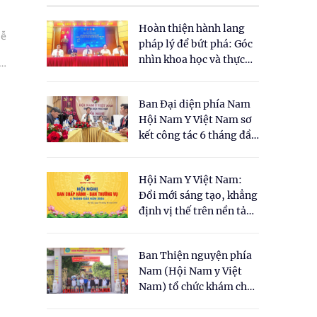
Hoàn thiện hành lang
Mễ
pháp lý để bứt phá: Góc
nhìn khoa học và thực
ung
tiễn tại Tọa đàm " Đề
xuất một số nội dung
Ban Đại diện phía Nam
cho Luật Y dược cổ
Hội Nam Y Việt Nam sơ
truyền Việt Nam"
kết công tác 6 tháng đầu
năm 2026
Hội Nam Y Việt Nam:
Đổi mới sáng tạo, khẳng
định vị thế trên nền tảng
y học cổ truyền và khoa
học hiện đại
Ban Thiện nguyện phía
Nam (Hội Nam y Việt
Nam) tổ chức khám chữa
bệnh y học cổ truyền và