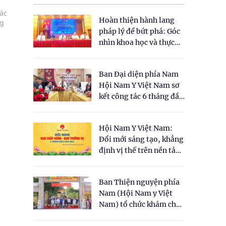
ác
Hoàn thiện hành lang
ng
pháp lý để bứt phá: Góc
nhìn khoa học và thực
tiễn tại Tọa đàm " Đề
xuất một số nội dung
Ban Đại diện phía Nam
cho Luật Y dược cổ
Hội Nam Y Việt Nam sơ
truyền Việt Nam"
kết công tác 6 tháng đầu
năm 2026
Hội Nam Y Việt Nam:
Đổi mới sáng tạo, khẳng
định vị thế trên nền tảng
y học cổ truyền và khoa
học hiện đại
Ban Thiện nguyện phía
Nam (Hội Nam y Việt
Nam) tổ chức khám chữa
bệnh y học cổ truyền và