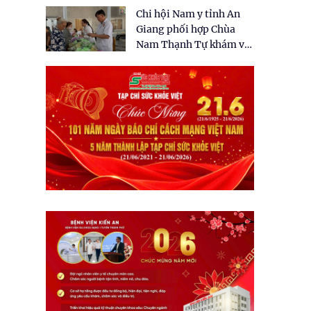
tặng quà cho 150 người
Chi hội Nam y tỉnh An
dân tại xã Tân Tập
Giang phối hợp Chùa
Nam Thạnh Tự khám và
cấp thuốc miễn phí cho
nhân dân