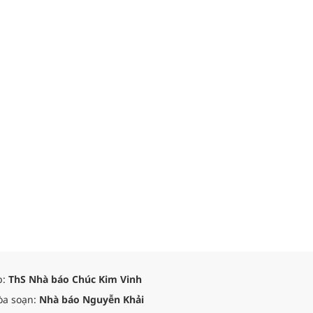
p:
ThS Nhà báo Chúc Kim Vinh
òa soạn:
Nhà báo Nguyễn Khải