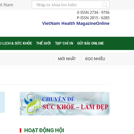
iệt Nam
E-ISSN 2734 - 9756
P-ISSN 2815 - 6285
VietNam Health MagazineOnline
U LỊCH & SỨC KHỎE
THẾ GIỚI
TẠP CHÍ IN
GỬI BÀI ONLINE
MỚI NHẤT
ĐỌC NHIỀU
HOẠT ĐỘNG HỘI