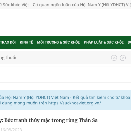
tử Sức khỏe Việt - Cơ quan ngôn luận của Hội Nam Y (Hội YDHCT) V
 TRAO ĐỔI
KINH TẾ
MÔI TRƯỜNG & SỨC KHỎE
PHÁP LUẬT & SỨC KHỎE
D
ợng thuốc
g, nhiệt độ cao nhất 35 độ
kỳ, khám sàng lọc cho người dân
của Hội Nam Y (Hội YDHCT) Việt Nam - Kết quả tìm kiếm cho từ khóa
i dung mong muốn trên https://suckhoeviet.org.vn/
ông cực hiệu quả
: Bức tranh thủy mặc trong rừng Thần Sa
 chuyên gia
|
16/08/2023