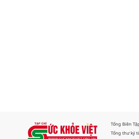
Tổng Biên Tậ
Tổng thư ký t