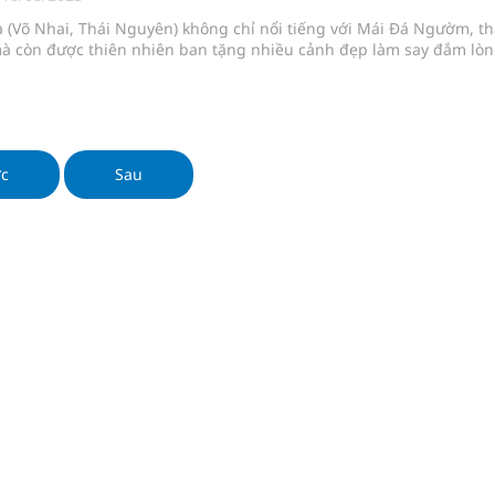
 (Võ Nhai, Thái Nguyên) không chỉ nổi tiếng với Mái Đá Ngườm, th
à còn được thiên nhiên ban tặng nhiều cảnh đẹp làm say đắm lò
nghiệm thực tế
ớc
Sau