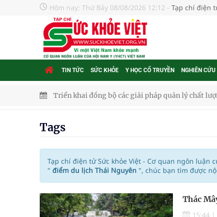
Hôm nay:
Thứ Bảy 08/08/2026 12:12
-
Tạp chí điện 
TIN TỨC
SỨC KHỎE
Y HỌC CỔ TRUYỀN
NGHIÊN CỨU
Triển khai đồng bộ các giải pháp quản lý chất lư
Cách âm nhạc trị liệu được “đo ni đóng giày”
Tags
Dự báo thời tiết ngày 08/8/2026: Bắc Bộ nắng nón
Đắk Lắk: Đẩy nhanh tiến độ khám sức khỏe định 
Tạp chí điện tử Sức khỏe Việt - Cơ quan ngôn luận 
"
điểm du lịch Thái Nguyên
", chúc bạn tìm được nộ
Tổng hợp những cách trị thâm body nách, bẹn, m
Thác Mây
Tỷ lệ tật khúc xạ ở trẻ gia tăng: Khuyến nghị của
15:44