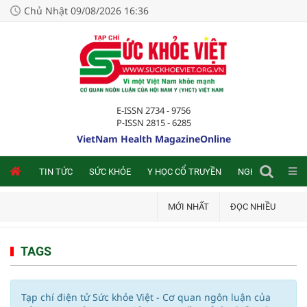
Chủ Nhật 09/08/2026 16:36
E-ISSN 2734 - 9756
P-ISSN 2815 - 6285
VietNam Health MagazineOnline
NLINE
TIN TỨC
SỨC KHỎE
Y HỌC CỔ TRUYỀN
NGHIÊN CỨU TRA
MỚI NHẤT
ĐỌC NHIỀU
TAGS
Tạp chí điện tử Sức khỏe Việt - Cơ quan ngôn luận của