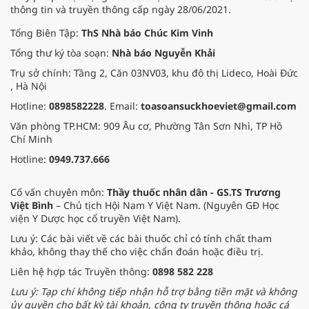
thông tin và truyền thông cấp ngày 28/06/2021.
Tổng Biên Tập:
ThS Nhà báo Chúc Kim Vinh
Tổng thư ký tòa soạn:
Nhà báo Nguyễn Khải
Trụ sở chính: Tầng 2, Căn 03NV03, khu đô thị Lideco, Hoài Đức
, Hà Nội
Hotline:
0898582228
. Email:
toasoansuckhoeviet@gmail.com
Văn phòng TP.HCM: 909 Âu cơ, Phường Tân Sơn Nhì, TP Hồ
Chí Minh
Hotline:
0949.737.666
Cố vấn chuyên môn:
Thầy thuốc nhân dân - GS.TS Trương
Việt Bình
– Chủ tịch Hội Nam Y Việt Nam. (Nguyên GĐ Học
viện Y Dược học cổ truyền Việt Nam).
Lưu ý: Các bài viết về các bài thuốc chỉ có tính chất tham
khảo, không thay thế cho việc chẩn đoán hoặc điều trị.
Liên hệ hợp tác Truyền thông:
0898 582 228
Lưu ý: Tạp chí không tiếp nhận hỗ trợ bằng tiền mặt và không
ủy quyền cho bất kỳ tài khoản, công ty truyền thông hoặc cá