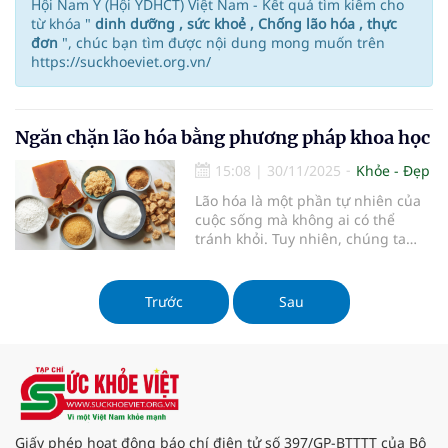
Hội Nam Y (Hội YDHCT) Việt Nam - Kết quả tìm kiếm cho
từ khóa "
dinh dưỡng , sức khoẻ , Chống lão hóa , thực
đơn
", chúc bạn tìm được nội dung mong muốn trên
https://suckhoeviet.org.vn/
Ngăn chặn lão hóa bằng phương pháp khoa học
15:08
|
30/11/2025
Khỏe - Đẹp
Lão hóa là một phần tự nhiên của
cuộc sống mà không ai có thể
tránh khỏi. Tuy nhiên, chúng ta
hoàn toàn có thể làm chậm quá
trình này bằng cách áp dụng các
phương pháp khoa học, đặc biệt là
Trước
Sau
thông qua chế độ ăn uống lành
mạnh. Việc lựa chọn thực phẩm
đúng cách không chỉ giúp cải thiện
sức khỏe mà còn làm chậm các dấu
hiệu lão hóa, mang lại sự trẻ trung
và năng lượng dồi dào.
Giấy phép hoạt động báo chí điện tử số 397/GP-BTTTT của Bộ