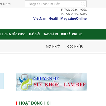
iệt Nam
E-ISSN 2734 - 9756
P-ISSN 2815 - 6285
VietNam Health MagazineOnline
U LỊCH & SỨC KHỎE
THẾ GIỚI
TẠP CHÍ IN
GỬI BÀI ONLINE
MỚI NHẤT
ĐỌC NHIỀU
HOẠT ĐỘNG HỘI