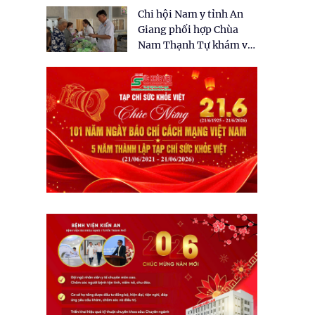
tặng quà cho 150 người
Chi hội Nam y tỉnh An
dân tại xã Tân Tập
Giang phối hợp Chùa
Nam Thạnh Tự khám và
cấp thuốc miễn phí cho
nhân dân