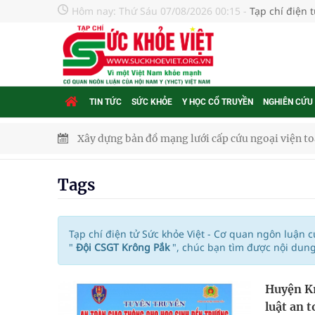
Hôm nay:
Thứ Sáu 07/08/2026 00:15
-
Tạp chí điện 
TIN TỨC
SỨC KHỎE
Y HỌC CỔ TRUYỀN
NGHIÊN CỨU
Xây dựng bản đồ mạng lưới cấp cứu ngoại viện t
"Nền kinh tế bạc" có thể trở thành động lực tăn
Tags
Quảng Trị: Phát huy vai trò của chính quyền địa 
bảo vệ sức khỏe Nhân dân
Tạp chí điện tử Sức khỏe Việt - Cơ quan ngôn luận 
"
Đội CSGT Krông Pắk
", chúc bạn tìm được nội dun
Không chỉ cắt tóc, Đông Tây Barbershop dành ng
Huyện Kr
Bệnh viện không được thu thêm tiền của người b
luật an 