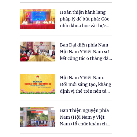
Hoàn thiện hành lang
pháp lý để bứt phá: Góc
nhìn khoa học và thực
tiễn tại Tọa đàm " Đề
ãnh
xuất một số nội dung
,
Ban Đại diện phía Nam
cho Luật Y dược cổ
ện.
Hội Nam Y Việt Nam sơ
truyền Việt Nam"
kết công tác 6 tháng đầu
năm 2026
Hội Nam Y Việt Nam:
Đổi mới sáng tạo, khẳng
định vị thế trên nền tảng
y học cổ truyền và khoa
học hiện đại
Ban Thiện nguyện phía
Nam (Hội Nam y Việt
Nam) tổ chức khám chữa
bệnh y học cổ truyền và