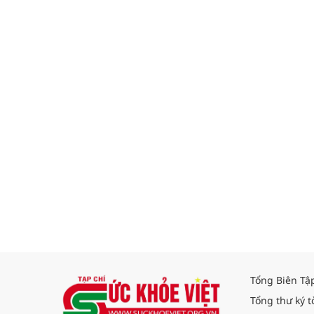
Tổng Biên Tậ
Tổng thư ký t