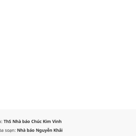
p:
ThS Nhà báo Chúc Kim Vinh
òa soạn:
Nhà báo Nguyễn Khải