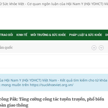
tử Sức khỏe Việt - Cơ quan ngôn luận của Hội Nam Y (Hội YDHCT) V
 TRAO ĐỔI
KINH TẾ
MÔI TRƯỜNG & SỨC KHỎE
PHÁP LUẬT & SỨC KHỎE
D
oàn quốc
g trưởng mới của Việt Nam
phương hai cấp trong quản lý hoạt động nha khoa,
của Hội Nam Y (Hội YDHCT) Việt Nam - Kết quả tìm kiếm cho từ khóa
g mong muốn trên https://suckhoeviet.org.vn/
uồn lực cho môi trường và cộng đồng
ông Pắk: Tăng cường công tác tuyên truyền, phổ biến
ệnh bảo hiểm y tế nếu không đăng ký khám theo yêu
toàn giao thông