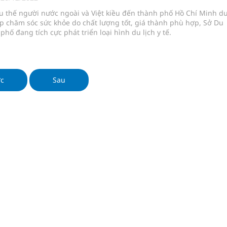
 chuyên gia
u thế người nước ngoài và Việt kiều đến thành phố Hồ Chí Minh d
ợp chăm sóc sức khỏe do chất lượng tốt, giá thành phù hợp, Sở Du
 phố đang tích cực phát triển loại hình du lịch y tế.
nghiệm thực tế
hìn phụ nữ mỗi năm
ớc
Sau