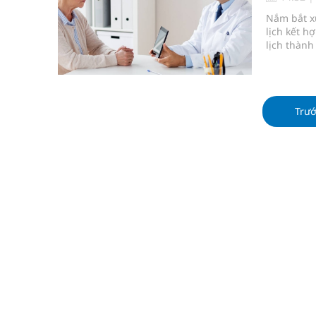
Tỷ lệ tật khúc xạ ở trẻ gia tăng: Khuyến nghị của
Nắm bắt x
lịch kết h
Nhiều lợi thế để nâng chất lượng y tế
lịch thành
Vương Thành Công: Khi việc học bắt đầu từ trải 
Tầm soát sớm ung thư vú giúp cứu sống hàng ng
Trư