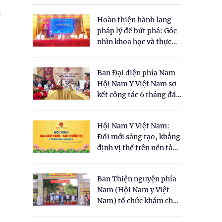
u
Hoàn thiện hành lang
pháp lý để bứt phá: Góc
nhìn khoa học và thực
tiễn tại Tọa đàm " Đề
xuất một số nội dung
Ban Đại diện phía Nam
cho Luật Y dược cổ
Hội Nam Y Việt Nam sơ
truyền Việt Nam"
kết công tác 6 tháng đầu
năm 2026
Hội Nam Y Việt Nam:
Đổi mới sáng tạo, khẳng
định vị thế trên nền tảng
y học cổ truyền và khoa
học hiện đại
Ban Thiện nguyện phía
Nam (Hội Nam y Việt
Nam) tổ chức khám chữa
bệnh y học cổ truyền và