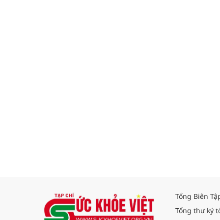
Tổng Biên Tậ
Tổng thư ký t