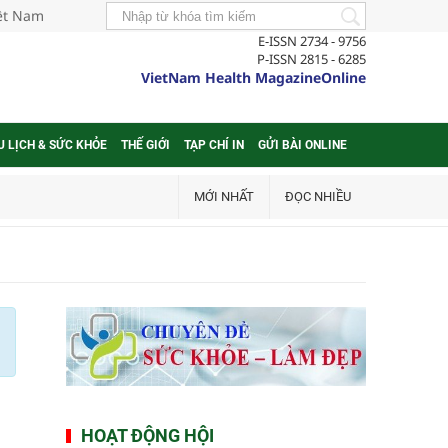
iệt Nam
E-ISSN 2734 - 9756
P-ISSN 2815 - 6285
VietNam Health MagazineOnline
U LỊCH & SỨC KHỎE
THẾ GIỚI
TẠP CHÍ IN
GỬI BÀI ONLINE
MỚI NHẤT
ĐỌC NHIỀU
HOẠT ĐỘNG HỘI