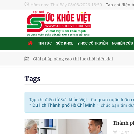
Hôm nay:
Thứ Bảy 08/08/2026 18:59
-
Tạp chí điện 
TIN TỨC
SỨC KHỎE
Y HỌC CỔ TRUYỀN
NGHIÊN CỨU
Giải pháp nâng cao thị lực thời hiện đại
Triển khai đồng bộ các giải pháp quản lý chất lư
Tags
Cách âm nhạc trị liệu được “đo ni đóng giày”
Dự báo thời tiết ngày 08/8/2026: Bắc Bộ nắng nón
Tạp chí điện tử Sức khỏe Việt - Cơ quan ngôn luận 
"
Du lịch Thành phố Hồ Chí Minh
", chúc bạn tìm đ
Đắk Lắk: Đẩy nhanh tiến độ khám sức khỏe định 
Thành ph
Tổng hợp những cách trị thâm body nách, bẹn, m
14:32