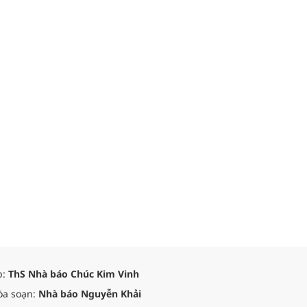
p:
ThS Nhà báo Chúc Kim Vinh
òa soạn:
Nhà báo Nguyễn Khải