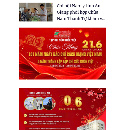
tặng quà cho 150 người
Chi hội Nam y tỉnh An
dân tại xã Tân Tập
Giang phối hợp Chùa
Nam Thạnh Tự khám và
cấp thuốc miễn phí cho
nhân dân