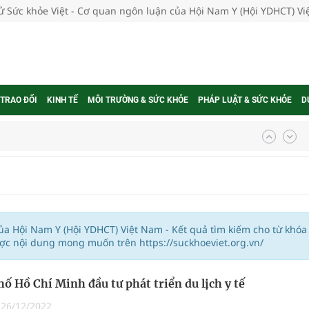
tử Sức khỏe Việt - Cơ quan ngôn luận của Hội Nam Y (Hội YDHCT) V
 TRAO ĐỔI
KINH TẾ
MÔI TRƯỜNG & SỨC KHỎE
PHÁP LUẬT & SỨC KHỎE
D
ợng thuốc
g, nhiệt độ cao nhất 35 độ
của Hội Nam Y (Hội YDHCT) Việt Nam - Kết quả tìm kiếm cho từ khóa
ược nội dung mong muốn trên https://suckhoeviet.org.vn/
kỳ, khám sàng lọc cho người dân
ố Hồ Chí Minh đầu tư phát triển du lịch y tế
ông cực hiệu quả
|
26/12/2022