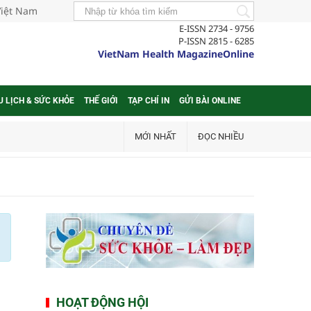
Việt Nam
E-ISSN 2734 - 9756
P-ISSN 2815 - 6285
VietNam Health MagazineOnline
U LỊCH & SỨC KHỎE
THẾ GIỚI
TẠP CHÍ IN
GỬI BÀI ONLINE
MỚI NHẤT
ĐỌC NHIỀU
HOẠT ĐỘNG HỘI