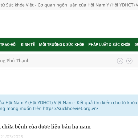
 tử Sức khỏe Việt - Cơ quan ngôn luận của Hội Nam Y (Hội YDHCT) 
 TRAO ĐỔI
KINH TẾ
MÔI TRƯỜNG & SỨC KHỎE
PHÁP LUẬT & SỨC KHỎE
D
ờng Phú Thạnh
hìn phụ nữ mỗi năm
ợng thuốc
của Hội Nam Y (Hội YDHCT) Việt Nam - Kết quả tìm kiếm cho từ khóa
ung mong muốn trên https://suckhoeviet.org.vn/
 chữa bệnh của dược liệu bán hạ nam
g, nhiệt độ cao nhất 35 độ
|
21/03/2025