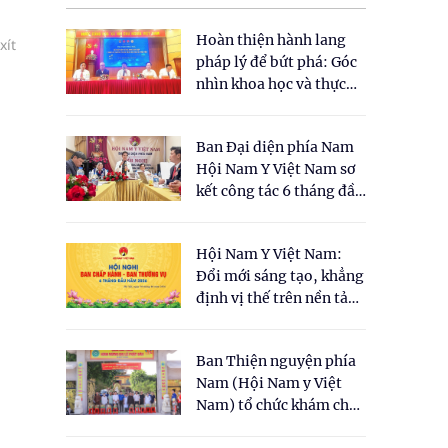
Hoàn thiện hành lang
xít
pháp lý để bứt phá: Góc
nhìn khoa học và thực
tiễn tại Tọa đàm " Đề
xuất một số nội dung
Ban Đại diện phía Nam
cho Luật Y dược cổ
Hội Nam Y Việt Nam sơ
truyền Việt Nam"
kết công tác 6 tháng đầu
năm 2026
Hội Nam Y Việt Nam:
Đổi mới sáng tạo, khẳng
định vị thế trên nền tảng
y học cổ truyền và khoa
học hiện đại
Ban Thiện nguyện phía
Nam (Hội Nam y Việt
Nam) tổ chức khám chữa
bệnh y học cổ truyền và