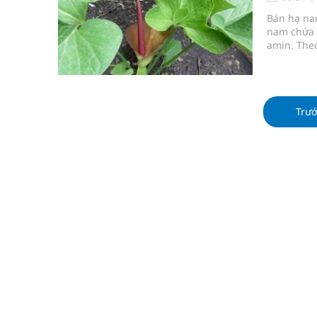
Đắk Lắk: Đẩy nhanh tiến độ khám sức khỏe định 
Bán hạ nam
nam chứa c
Tổng hợp những cách trị thâm body nách, bẹn, m
amin. Theo
nôn. Dùng
Tỷ lệ tật khúc xạ ở trẻ gia tăng: Khuyến nghị của
mạn tính, 
Hội Đông y phường Cầu Kiệu ra mắt, định hướng p
Trư