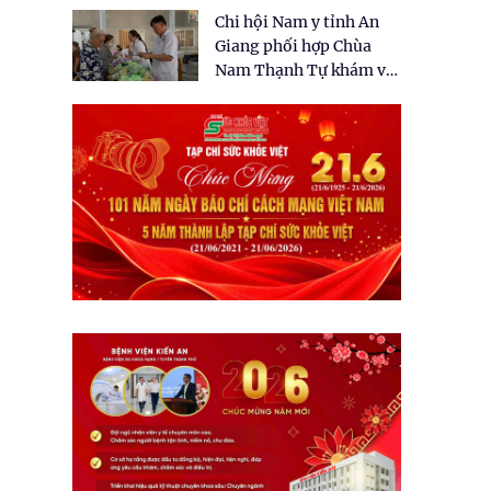
tặng quà cho 150 người
Chi hội Nam y tỉnh An
dân tại xã Tân Tập
Giang phối hợp Chùa
Nam Thạnh Tự khám và
cấp thuốc miễn phí cho
nhân dân