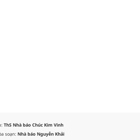
p:
ThS Nhà báo Chúc Kim Vinh
òa soạn:
Nhà báo Nguyễn Khải