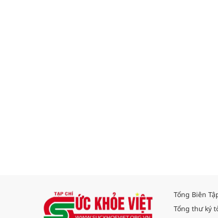
Tổng Biên Tậ
Tổng thư ký t