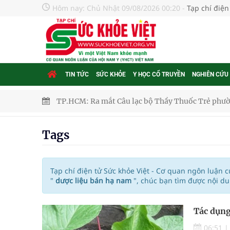
Hôm nay:
Chủ Nhật 09/08/2026 00:20
-
Tạp chí điện
TIN TỨC
SỨC KHỎE
Y HỌC CỔ TRUYỀN
NGHIÊN CỨU
TP.HCM: Ra mắt Câu lạc bộ Thầy Thuốc Trẻ phư
Tầm soát sớm ung thư vú giúp cứu sống hàng ng
Tags
Giải pháp nâng cao thị lực thời hiện đại
Triển khai đồng bộ các giải pháp quản lý chất lư
Tạp chí điện tử Sức khỏe Việt - Cơ quan ngôn luận 
"
dược liệu bán hạ nam
", chúc bạn tìm được nội d
Cách âm nhạc trị liệu được “đo ni đóng giày”
Tác dụng
Dự báo thời tiết ngày 08/8/2026: Bắc Bộ nắng nón
06:51