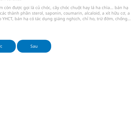
kỳ, khám sàng lọc cho người dân
 còn được gọi là củ chóc, cây chóc chuột hay lá ha chìa... bán hạ
ác thành phần sterol, saponin, coumarin, alcaloid, a xít hữu cơ, a 
ông cực hiệu quả
 YHCT, bán hạ có tác dụng giáng nghịch, chỉ ho, trừ đờm, chống
 trị các chứng bệnh ho có nhiều đờm, hoặc ho do viêm phế quản
 chuyên gia
nôn do trướng khí.
hát triển gắn với chuyển đổi số
ớc
Sau