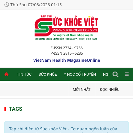
Thứ Sáu 07/08/2026 01:15
E-ISSN 2734 - 9756
P-ISSN 2815 - 6285
VietNam Health MagazineOnline
NLINE
TIN TỨC
SỨC KHỎE
Y HỌC CỔ TRUYỀN
NGHIÊN CỨU TRA
MỚI NHẤT
ĐỌC NHIỀU
TAGS
Tạp chí điện tử Sức khỏe Việt - Cơ quan ngôn luận của