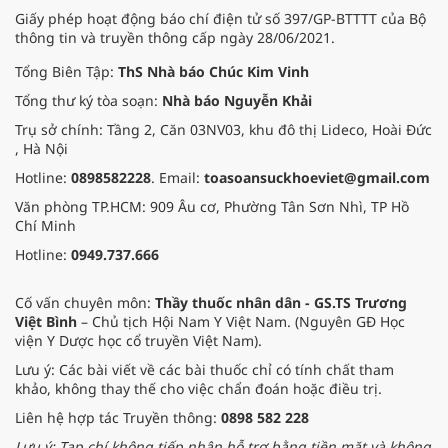
Giấy phép hoạt động báo chí điện tử số 397/GP-BTTTT của Bộ
thông tin và truyền thông cấp ngày 28/06/2021.
Tổng Biên Tập:
ThS Nhà báo Chúc Kim Vinh
Tổng thư ký tòa soạn:
Nhà báo Nguyễn Khải
Trụ sở chính: Tầng 2, Căn 03NV03, khu đô thị Lideco, Hoài Đức
, Hà Nội
Hotline:
0898582228
. Email:
toasoansuckhoeviet@gmail.com
Văn phòng TP.HCM: 909 Âu cơ, Phường Tân Sơn Nhì, TP Hồ
Chí Minh
Hotline:
0949.737.666
Cố vấn chuyên môn:
Thầy thuốc nhân dân - GS.TS Trương
Việt Bình
– Chủ tịch Hội Nam Y Việt Nam. (Nguyên GĐ Học
viện Y Dược học cổ truyền Việt Nam).
Lưu ý: Các bài viết về các bài thuốc chỉ có tính chất tham
khảo, không thay thế cho việc chẩn đoán hoặc điều trị.
Liên hệ hợp tác Truyền thông:
0898 582 228
Lưu ý: Tạp chí không tiếp nhận hỗ trợ bằng tiền mặt và không