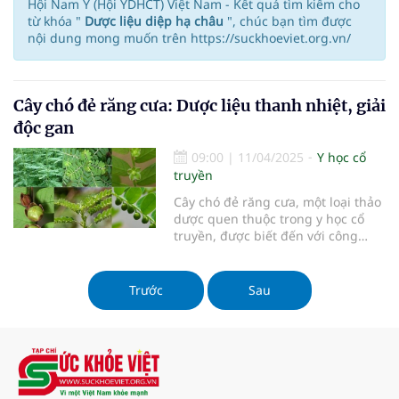
Hội Nam Y (Hội YDHCT) Việt Nam - Kết quả tìm kiếm cho
từ khóa "
Dược liệu diệp hạ châu
", chúc bạn tìm được
nội dung mong muốn trên https://suckhoeviet.org.vn/
Cây chó đẻ răng cưa: Dược liệu thanh nhiệt, giải
độc gan
09:00
|
11/04/2025
Y học cổ
truyền
Cây chó đẻ răng cưa, một loại thảo
dược quen thuộc trong y học cổ
truyền, được biết đến với công
dụng thanh nhiệt, giải độc gan và
hỗ trợ điều trị nhiều bệnh lý. Với
thành phần dược tính đa dạng, cây
Trước
Sau
chó đẻ răng cưa đã trở thành lựa
chọn hàng đầu trong việc chăm
sóc sức khỏe tự nhiên. Bài viết này
sẽ giúp bạn hiểu rõ hơn về công
dụng, cách sử dụng và những lưu
ý khi dùng loại dược liệu này.