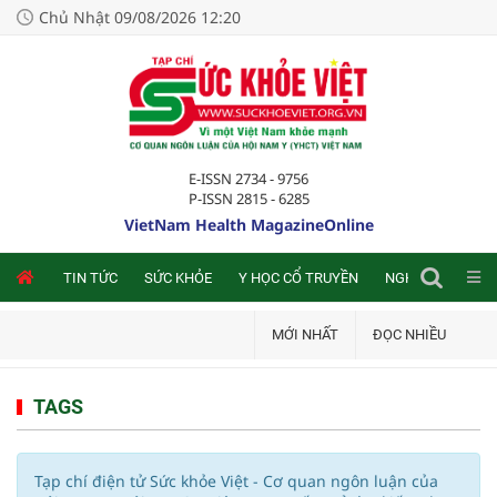
Chủ Nhật 09/08/2026 12:20
E-ISSN 2734 - 9756
P-ISSN 2815 - 6285
VietNam Health MagazineOnline
NLINE
TIN TỨC
SỨC KHỎE
Y HỌC CỔ TRUYỀN
NGHIÊN CỨU TRA
MỚI NHẤT
ĐỌC NHIỀU
TAGS
Tạp chí điện tử Sức khỏe Việt - Cơ quan ngôn luận của