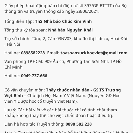
Giấy phép hoạt động báo chí điện tử số 397/GP-BTTTT của Bộ
thông tin và truyền thông cấp ngày 28/06/2021.
Tổng Biên Tập:
ThS Nhà báo Chúc Kim Vinh
Tổng thư ký tòa soạn:
Nhà báo Nguyễn Khải
Trụ sở chính: Tầng 2, Căn 03NV03, khu đô thị Lideco, Hoài Đức
, Hà Nội
Hotline:
0898582228
. Email:
toasoansuckhoeviet@gmail.com
Văn phòng TP.HCM: 909 Âu cơ, Phường Tân Sơn Nhì, TP Hồ
Chí Minh
Hotline:
0949.737.666
Cố vấn chuyên môn:
Thầy thuốc nhân dân - GS.TS Trương
Việt Bình
– Chủ tịch Hội Nam Y Việt Nam. (Nguyên GĐ Học
viện Y Dược học cổ truyền Việt Nam).
Lưu ý: Các bài viết về các bài thuốc chỉ có tính chất tham
khảo, không thay thế cho việc chẩn đoán hoặc điều trị.
Liên hệ hợp tác Truyền thông:
0898 582 228
Lưu ý: Tạp chí không tiếp nhận hỗ trợ bằng tiền mặt và không