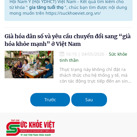
Hội Nam Y (Hội YDHCT) Việt Nam - Kết quả tìm kiếm cho
từ khóa "
gia tăng tuổi thọ
", chúc bạn tìm được nội dung
mong muốn trên https://suckhoeviet.org.vn/
Già hóa dân số và yêu cầu chuyển đổi sang “già
hóa khỏe mạnh” ở Việt Nam
16:15
|
04/05/2026
Sức khỏe
tinh thần
Thực trạng này không chỉ đặt ra
thách thức cho hệ thống y tế, mà
còn tác động trực tiếp đến an sinh
xã hội và phát triển kinh tế trong
bối cảnh già hóa đang diễn ra
nhanh chóng.
Trước
Sau