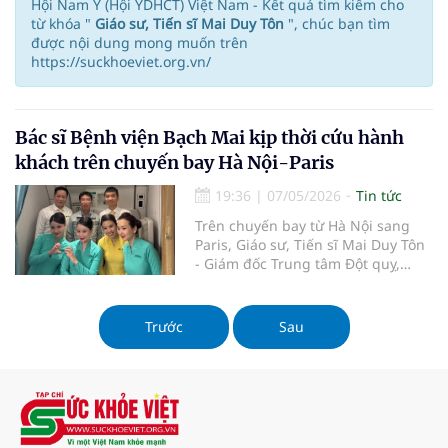
Hội Nam Y (Hội YDHCT) Việt Nam - Kết quả tìm kiếm cho
từ khóa "
Giáo sư, Tiến sĩ Mai Duy Tôn
", chúc bạn tìm
được nội dung mong muốn trên
https://suckhoeviet.org.vn/
Bác sĩ Bệnh viện Bạch Mai kịp thời cứu hành
khách trên chuyến bay Hà Nội-Paris
19:36
|
07/05/2026
Tin tức
Trên chuyến bay từ Hà Nội sang
Paris, Giáo sư, Tiến sĩ Mai Duy Tôn
- Giám đốc Trung tâm Đột quỵ,
Bệnh viện Bạch Mai đã kịp thời
thăm khám, xử trí một trường hợp
hành khách nước ngoài có dấu
Trước
Sau
hiệu liệt mặt, giúp chuyến bay
không phải hạ cánh khẩn cấp.