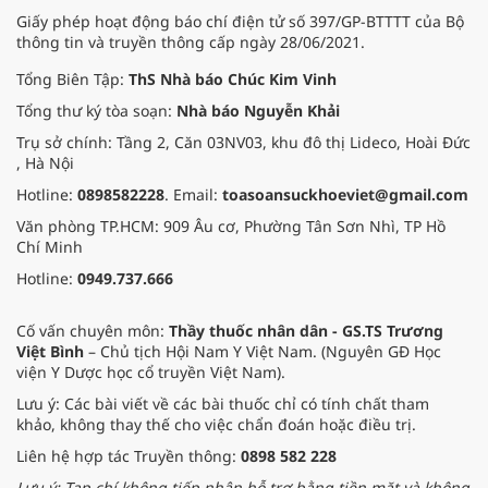
Giấy phép hoạt động báo chí điện tử số 397/GP-BTTTT của Bộ
thông tin và truyền thông cấp ngày 28/06/2021.
Tổng Biên Tập:
ThS Nhà báo Chúc Kim Vinh
Tổng thư ký tòa soạn:
Nhà báo Nguyễn Khải
Trụ sở chính: Tầng 2, Căn 03NV03, khu đô thị Lideco, Hoài Đức
, Hà Nội
Hotline:
0898582228
. Email:
toasoansuckhoeviet@gmail.com
Văn phòng TP.HCM: 909 Âu cơ, Phường Tân Sơn Nhì, TP Hồ
Chí Minh
Hotline:
0949.737.666
Cố vấn chuyên môn:
Thầy thuốc nhân dân - GS.TS Trương
Việt Bình
– Chủ tịch Hội Nam Y Việt Nam. (Nguyên GĐ Học
viện Y Dược học cổ truyền Việt Nam).
Lưu ý: Các bài viết về các bài thuốc chỉ có tính chất tham
khảo, không thay thế cho việc chẩn đoán hoặc điều trị.
Liên hệ hợp tác Truyền thông:
0898 582 228
Lưu ý: Tạp chí không tiếp nhận hỗ trợ bằng tiền mặt và không