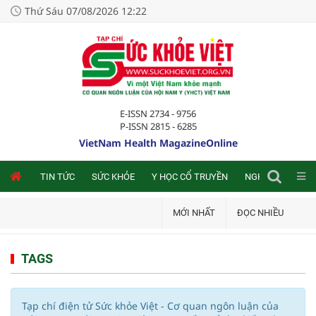
Thứ Sáu 07/08/2026 12:22
E-ISSN 2734 - 9756
P-ISSN 2815 - 6285
VietNam Health MagazineOnline
NLINE
TIN TỨC
SỨC KHỎE
Y HỌC CỔ TRUYỀN
NGHIÊN CỨU TRA
MỚI NHẤT
ĐỌC NHIỀU
TAGS
Tạp chí điện tử Sức khỏe Việt - Cơ quan ngôn luận của