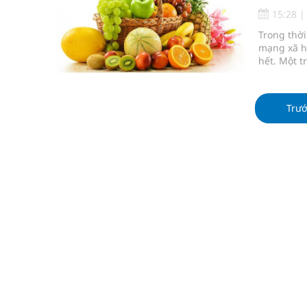
Vương Thành Công: Khi việc học bắt đầu từ trải 
15:28
Trong thời
Chấn chỉnh hoạt động kinh doanh dược liệu
mạng xã h
hết. Một t
Súp lơ xanh mang đến hy vọng mới trong phòng 
không phù
dinh dưỡn
Triển khai đồng bộ các giải pháp quản lý chất lư
hỗ trợ quá
Trư