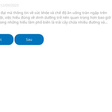
nghiệm thực tế
|
12/09/2025
 đại mà thông tin về sức khỏe và chế độ ăn uống tràn ngập trên
ội, việc hiểu đúng về dinh dưỡng trở nên quan trọng hơn bao giờ
rong những hiểu lầm phổ biến là trái cây chứa nhiều đường và
ngừa ung thư
 hợp cho người đang muốn giảm cân. Tuy nhiên, các chuyên gia
g đã khẳng định rằng trái cây không chỉ không gây tăng cân mà c
ợng thuốc
 trình giảm cân một cách bền vững và khoa học.
ớc
Sau