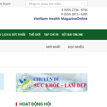
iệt Nam
E-ISSN 2734 - 9756
P-ISSN 2815 - 6285
VietNam Health MagazineOnline
U LỊCH & SỨC KHỎE
THẾ GIỚI
TẠP CHÍ IN
GỬI BÀI ONLINE
MỚI NHẤT
ĐỌC NHIỀU
HOẠT ĐỘNG HỘI