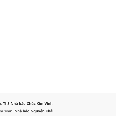
p:
ThS Nhà báo Chúc Kim Vinh
òa soạn:
Nhà báo Nguyễn Khải