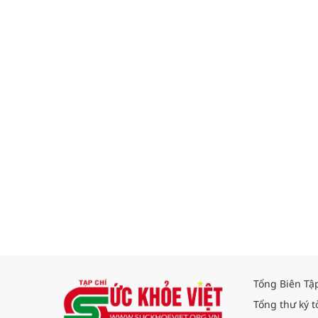
Tổng Biên Tậ
Tổng thư ký t