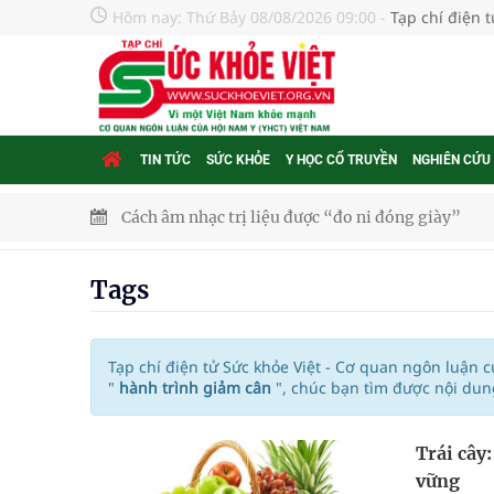
Hôm nay:
Thứ Bảy 08/08/2026 09:00
-
Tạp chí điện 
TIN TỨC
SỨC KHỎE
Y HỌC CỔ TRUYỀN
NGHIÊN CỨU
Cách âm nhạc trị liệu được “đo ni đóng giày”
Dự báo thời tiết ngày 08/8/2026: Bắc Bộ nắng nón
Tags
Đắk Lắk: Đẩy nhanh tiến độ khám sức khỏe định 
Tổng hợp những cách trị thâm body nách, bẹn, m
Tạp chí điện tử Sức khỏe Việt - Cơ quan ngôn luận 
"
hành trình giảm cân
", chúc bạn tìm được nội dun
Tỷ lệ tật khúc xạ ở trẻ gia tăng: Khuyến nghị của
Trái cây
Nhiều lợi thế để nâng chất lượng y tế
vững