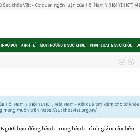
tử Sức khỏe Việt - Cơ quan ngôn luận của Hội Nam Y (Hội YDHCT) V
 TRAO ĐỔI
KINH TẾ
MÔI TRƯỜNG & SỨC KHỎE
PHÁP LUẬT & SỨC KHỎE
D
g, nhiệt độ cao nhất 35 độ
kỳ, khám sàng lọc cho người dân
ông cực hiệu quả
của Hội Nam Y (Hội YDHCT) Việt Nam - Kết quả tìm kiếm cho từ khóa
g mong muốn trên https://suckhoeviet.org.vn/
 chuyên gia
: Người bạn đồng hành trong hành trình giảm cân bền