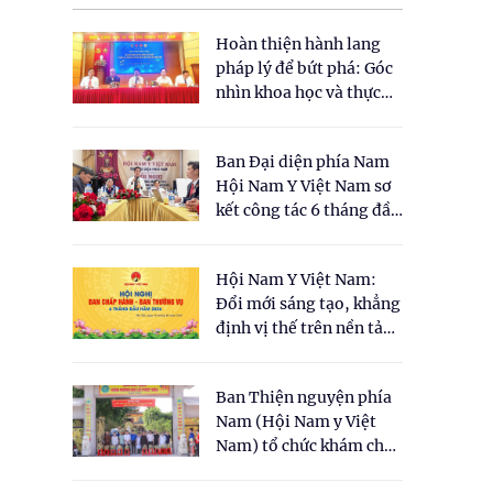
Hoàn thiện hành lang
pháp lý để bứt phá: Góc
nhìn khoa học và thực
tiễn tại Tọa đàm " Đề
òn
xuất một số nội dung
Ban Đại diện phía Nam
cho Luật Y dược cổ
Hội Nam Y Việt Nam sơ
truyền Việt Nam"
kết công tác 6 tháng đầu
năm 2026
Hội Nam Y Việt Nam:
Đổi mới sáng tạo, khẳng
định vị thế trên nền tảng
y học cổ truyền và khoa
học hiện đại
Ban Thiện nguyện phía
Nam (Hội Nam y Việt
Nam) tổ chức khám chữa
bệnh y học cổ truyền và