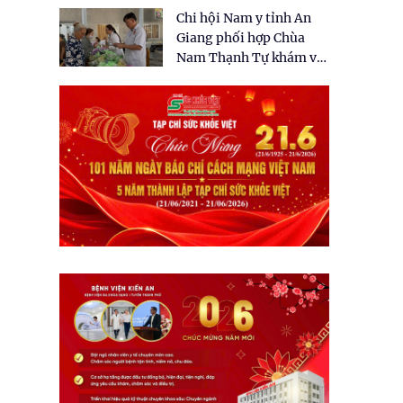
tặng quà cho 150 người
Chi hội Nam y tỉnh An
dân tại xã Tân Tập
Giang phối hợp Chùa
Nam Thạnh Tự khám và
cấp thuốc miễn phí cho
nhân dân