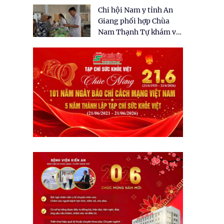
tặng quà cho 150 người
Chi hội Nam y tỉnh An
dân tại xã Tân Tập
Giang phối hợp Chùa
Nam Thạnh Tự khám và
cấp thuốc miễn phí cho
nhân dân