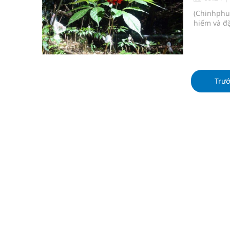
Không chỉ cắt tóc, Đông Tây Barbershop dành ng
(Chinhphu.
hiếm và đặ
Bệnh viện không được thu thêm tiền của người b
cầu
Ung thư thận: Nguy hiểm vì tiến triển quá âm th
Trư
Nhiều chuỗi hoạt động lớn được diễn ra tại Lễ hộ
Tiếp tục rà soát, triển khai các nhiệm vụ trong lĩ
Súp lơ xanh mang đến hy vọng mới trong phòng 