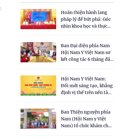
,
Hoàn thiện hành lang
pháp lý để bứt phá: Góc
nhìn khoa học và thực
tiễn tại Tọa đàm " Đề
xuất một số nội dung
Ban Đại diện phía Nam
cho Luật Y dược cổ
Hội Nam Y Việt Nam sơ
truyền Việt Nam"
kết công tác 6 tháng đầu
năm 2026
Hội Nam Y Việt Nam:
Đổi mới sáng tạo, khẳng
định vị thế trên nền tảng
y học cổ truyền và khoa
học hiện đại
Ban Thiện nguyện phía
Nam (Hội Nam y Việt
Nam) tổ chức khám chữa
bệnh y học cổ truyền và