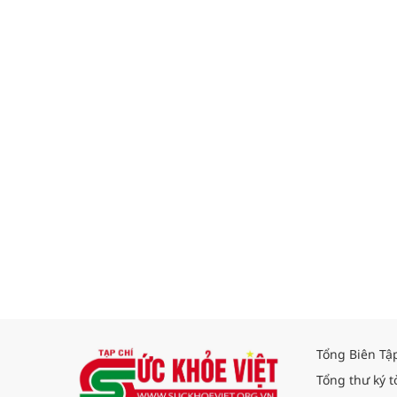
Tổng Biên Tậ
Tổng thư ký t