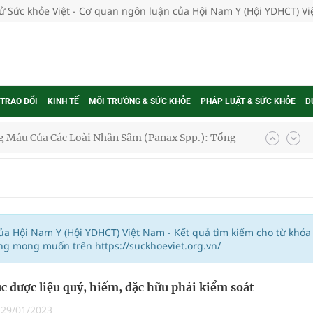
tử Sức khỏe Việt - Cơ quan ngôn luận của Hội Nam Y (Hội YDHCT) V
 TRAO ĐỔI
KINH TẾ
MÔI TRƯỜNG & SỨC KHỎE
PHÁP LUẬT & SỨC KHỎE
D
 Máu Của Các Loài Nhân Sâm (Panax Spp.): Tổng
oàn quốc
g trưởng mới của Việt Nam
của Hội Nam Y (Hội YDHCT) Việt Nam - Kết quả tìm kiếm cho từ khóa
ng mong muốn trên https://suckhoeviet.org.vn/
phương hai cấp trong quản lý hoạt động nha khoa,
 dược liệu quý, hiếm, đặc hữu phải kiểm soát
|
29/01/2023