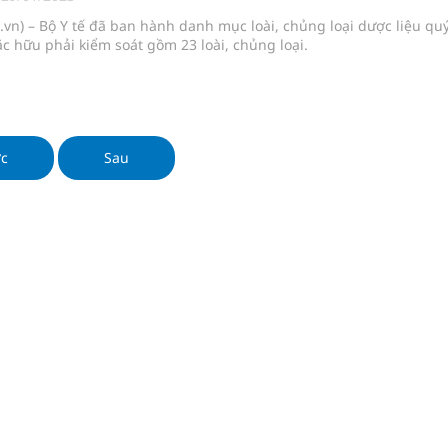
uồn lực cho môi trường và cộng đồng
vn) – Bộ Y tế đã ban hành danh mục loài, chủng loại dược liệu quý
c hữu phải kiểm soát gồm 23 loài, chủng loại.
ệnh bảo hiểm y tế nếu không đăng ký khám theo yêu
ầm
ớc
Sau
i sầu riêng 2026
nh vực cấp cứu, điều trị đột quỵ
ngừa ung thư