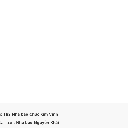
p:
ThS Nhà báo Chúc Kim Vinh
òa soạn:
Nhà báo Nguyễn Khải