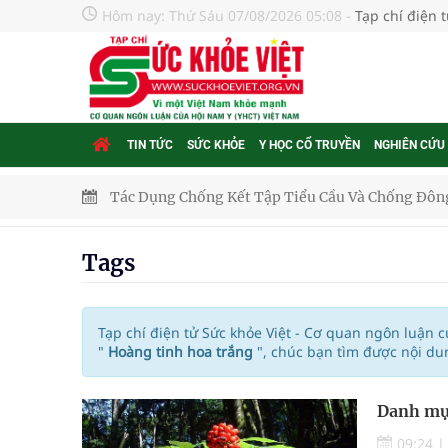
Hôm nay:
Thứ Sáu 07/08/2026 05:08
-
Tạp chí điện 
TIN TỨC
SỨC KHỎE
Y HỌC CỔ TRUYỀN
NGHIÊN CỨU
Tác Dụng Chống Kết Tập Tiểu Cầu Và Chống Đông
Quan Bằng Chứng Dược Lý Và Cơ Chế Phân Tử
Tags
Xây dựng bản đồ mạng lưới cấp cứu ngoại viện t
"Nền kinh tế bạc" có thể trở thành động lực tăn
Tạp chí điện tử Sức khỏe Việt - Cơ quan ngôn luận 
"
Hoàng tinh hoa trắng
", chúc bạn tìm được nội du
Quảng Trị: Phát huy vai trò của chính quyền địa 
Danh mục
bảo vệ sức khỏe Nhân dân
09:24