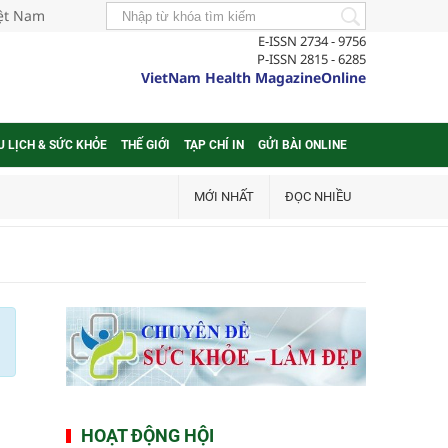
iệt Nam
E-ISSN 2734 - 9756
P-ISSN 2815 - 6285
VietNam Health MagazineOnline
U LỊCH & SỨC KHỎE
THẾ GIỚI
TẠP CHÍ IN
GỬI BÀI ONLINE
MỚI NHẤT
ĐỌC NHIỀU
HOẠT ĐỘNG HỘI