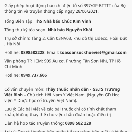
Giấy phép hoạt động báo chí điện tử số 397/GP-BTTTT của Bộ
thông tin và truyền thông cấp ngày 28/06/2021.
Tổng Biên Tập:
ThS Nhà báo Chúc Kim Vinh
Tổng thư ký tòa soạn:
Nhà báo Nguyễn Khải
Trụ sở chính: Tầng 2, Căn 03NV03, khu đô thị Lideco, Hoài Đức
, Hà Nội
Hotline:
0898582228
. Email:
toasoansuckhoeviet@gmail.com
Văn phòng TP.HCM: 909 Âu cơ, Phường Tân Sơn Nhì, TP Hồ
Chí Minh
Hotline:
0949.737.666
Cố vấn chuyên môn:
Thầy thuốc nhân dân - GS.TS Trương
Việt Bình
– Chủ tịch Hội Nam Y Việt Nam. (Nguyên GĐ Học
viện Y Dược học cổ truyền Việt Nam).
Lưu ý: Các bài viết về các bài thuốc chỉ có tính chất tham
khảo, không thay thế cho việc chẩn đoán hoặc điều trị.
Liên hệ hợp tác Truyền thông:
0898 582 228
Lưu ý: Tạp chí không tiếp nhận hỗ trợ bằng tiền mặt và không