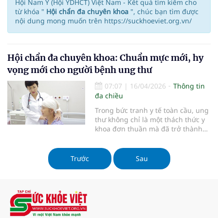
Hội Nam Y (Hội YDHCT) Việt Nam - Kết quả tìm kiếm cho
từ khóa "
Hội chẩn đa chuyên khoa
", chúc bạn tìm được
nội dung mong muốn trên https://suckhoeviet.org.vn/
Hội chẩn đa chuyên khoa: Chuẩn mực mới, hy
vọng mới cho người bệnh ung thư
07:07
|
16/04/2026
Thông tin
đa chiều
Trong bức tranh y tế toàn cầu, ung
thư không chỉ là một thách thức y
khoa đơn thuần mà đã trở thành
gánh nặng kinh tế - xã hội, đe dọa
trực tiếp đến nguồn lực lao động
và sự phát triển bền vững của mỗi
Trước
Sau
quốc gia cũng như Việt Nam. Tuy
nhiên, khi những rào