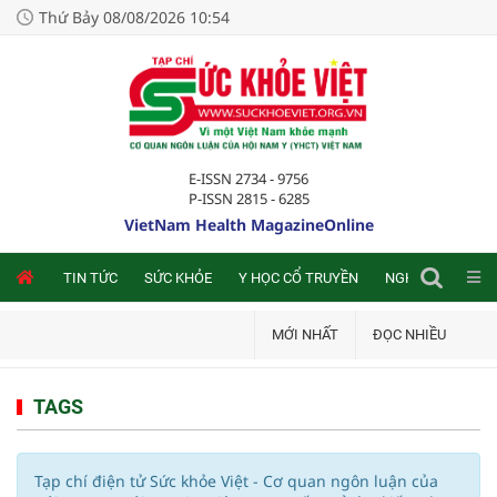
Thứ Bảy 08/08/2026 10:54
E-ISSN 2734 - 9756
P-ISSN 2815 - 6285
VietNam Health MagazineOnline
NLINE
TIN TỨC
SỨC KHỎE
Y HỌC CỔ TRUYỀN
NGHIÊN CỨU TRA
MỚI NHẤT
ĐỌC NHIỀU
TAGS
Tạp chí điện tử Sức khỏe Việt - Cơ quan ngôn luận của