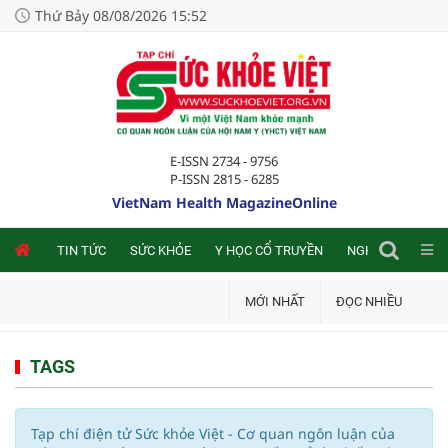
Thứ Bảy 08/08/2026 15:52
E-ISSN 2734 - 9756
P-ISSN 2815 - 6285
VietNam Health MagazineOnline
NLINE
TIN TỨC
SỨC KHỎE
Y HỌC CỔ TRUYỀN
NGHIÊN CỨU TRA
MỚI NHẤT
ĐỌC NHIỀU
TAGS
Tạp chí điện tử Sức khỏe Việt - Cơ quan ngôn luận của