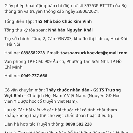
Giấy phép hoạt động báo chí điện tử số 397/GP-BTTTT của Bộ
thông tin và truyền thông cấp ngày 28/06/2021.
Tổng Biên Tập:
ThS Nhà báo Chúc Kim Vinh
Tổng thư ký tòa soạn:
Nhà báo Nguyễn Khải
Trụ sở chính: Tầng 2, Căn 03NV03, khu đô thị Lideco, Hoài Đức
, Hà Nội
Hotline:
0898582228
. Email:
toasoansuckhoeviet@gmail.com
Văn phòng TP.HCM: 909 Âu cơ, Phường Tân Sơn Nhì, TP Hồ
Chí Minh
Hotline:
0949.737.666
Cố vấn chuyên môn:
Thầy thuốc nhân dân - GS.TS Trương
Việt Bình
– Chủ tịch Hội Nam Y Việt Nam. (Nguyên GĐ Học
viện Y Dược học cổ truyền Việt Nam).
Lưu ý: Các bài viết về các bài thuốc chỉ có tính chất tham
khảo, không thay thế cho việc chẩn đoán hoặc điều trị.
Liên hệ hợp tác Truyền thông:
0898 582 228
Lưu ý: Tạp chí không tiếp nhận hỗ trợ bằng tiền mặt và không