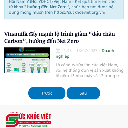
Hội Nam Y (Hội YDHCT) Việt Nam - Kết quả tìm kiếm cho
từ khóa "
hướng đến Net Zero
", chúc bạn tìm được nội
dung mong muốn trên https://suckhoeviet.org.vn/
Vinamilk đẩy mạnh lộ trình giảm “dấu chân
Carbon”, hướng đến Net Zero
21:48
|
13/07/2023
Doanh
nghiệp
Là công ty sữa lớn của Việt Nam,
với hệ thống đơn vị sản xuất khổng
lồ gồm 13 nhà máy và 13 trang trại
trên cả nước, Vinamilk cho thấy sự
tiên phong trong các hoạt động
giảm thiểu dấu chân carbon, quản
Trước
Sau
lý phát thải khí nhà kính...