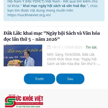
Hội Nam Y (Hội YDHCT) Việt Nam - Kết quả tìm kiếm cho
từ khóa "
khai mạc ngày hội sách và văn hoá đọc
", chúc
bạn tìm được nội dung mong muốn trên
https://suckhoeviet.org.vn/
Đắk Lắk: khai mạc "Ngày hội Sách và Văn hóa
đọc lần thứ 5 - năm 2026"
14:19
|
10/04/2026
Tin tức
SKV- Sáng 10/4/2026, Đắk Lắk
chính thức khai mạc "Ngày hội
Sách và Văn hóa đọc lần thứ 5 -
năm 2026" tại Trung tâm Văn hóa -
Du lịch tỉnh. Sự kiện diễn ra từ 10-
12/4 nhằm tôn vinh giá trị sách,
Trước
Sau
khuyến khích văn hóa đọc, và phát
động cuộc thi "Đại sứ văn hóa đọc
2026" dành cho học sinh, với chủ
đề "Sách và ước mơ vươn xa".