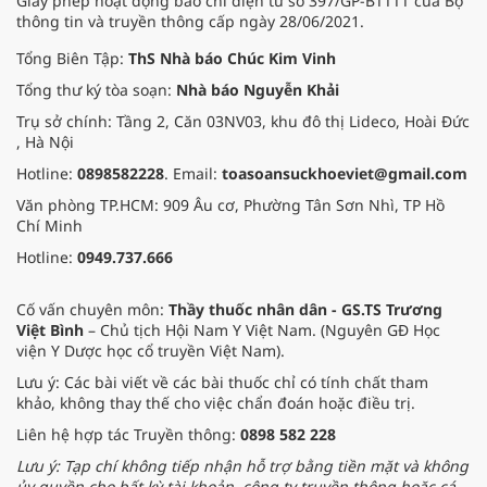
Giấy phép hoạt động báo chí điện tử số 397/GP-BTTTT của Bộ
thông tin và truyền thông cấp ngày 28/06/2021.
Tổng Biên Tập:
ThS Nhà báo Chúc Kim Vinh
Tổng thư ký tòa soạn:
Nhà báo Nguyễn Khải
Trụ sở chính: Tầng 2, Căn 03NV03, khu đô thị Lideco, Hoài Đức
, Hà Nội
Hotline:
0898582228
. Email:
toasoansuckhoeviet@gmail.com
Văn phòng TP.HCM: 909 Âu cơ, Phường Tân Sơn Nhì, TP Hồ
Chí Minh
Hotline:
0949.737.666
Cố vấn chuyên môn:
Thầy thuốc nhân dân - GS.TS Trương
Việt Bình
– Chủ tịch Hội Nam Y Việt Nam. (Nguyên GĐ Học
viện Y Dược học cổ truyền Việt Nam).
Lưu ý: Các bài viết về các bài thuốc chỉ có tính chất tham
khảo, không thay thế cho việc chẩn đoán hoặc điều trị.
Liên hệ hợp tác Truyền thông:
0898 582 228
Lưu ý: Tạp chí không tiếp nhận hỗ trợ bằng tiền mặt và không
ủy quyền cho bất kỳ tài khoản, công ty truyền thông hoặc cá