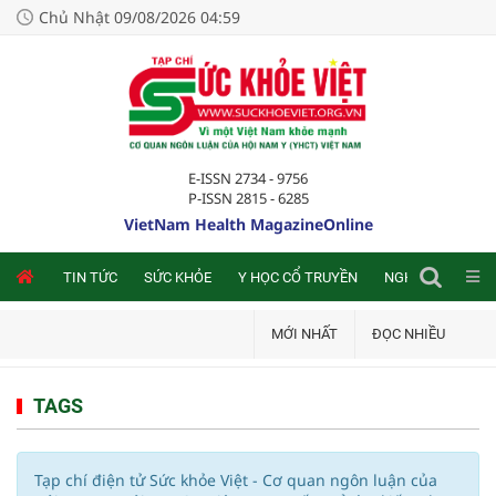
Chủ Nhật 09/08/2026 04:59
E-ISSN 2734 - 9756
P-ISSN 2815 - 6285
VietNam Health MagazineOnline
NLINE
TIN TỨC
SỨC KHỎE
Y HỌC CỔ TRUYỀN
NGHIÊN CỨU TRA
MỚI NHẤT
ĐỌC NHIỀU
TAGS
Tạp chí điện tử Sức khỏe Việt - Cơ quan ngôn luận của