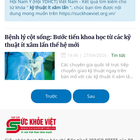
Hội Nam Y (Hội YDHCT) Việt Nam - Kết quả tìm kiếm cho
từ khóa "
kỹ thuật ít xâm lấn
", chúc bạn tìm được nội
dung mong muốn trên https://suckhoeviet.org.vn/
Bệnh lý cột sống: Bước tiến khoa học từ các kỹ
thuật ít xâm lấn thế hệ mới
14:46
|
27/04/2026
Tin tức
Các chuyên gia quốc tế trực tiếp
chuyển giao kỹ thuật ngay trên
bàn mổ với các kỹ thuật ít xâm lấn
thế hệ mới đang và sẽ tái định
hình cách điều trị bệnh lý cột sống
ở nước ta như: nội soi, sử dụng
Trước
Sau
robot…