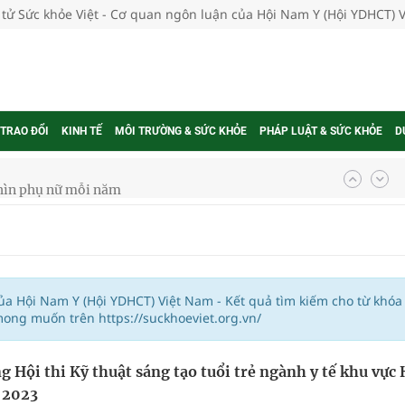
 tử Sức khỏe Việt - Cơ quan ngôn luận của Hội Nam Y (Hội YDHCT) 
 TRAO ĐỔI
KINH TẾ
MÔI TRƯỜNG & SỨC KHỎE
PHÁP LUẬT & SỨC KHỎE
D
hìn phụ nữ mỗi năm
ợng thuốc
của Hội Nam Y (Hội YDHCT) Việt Nam - Kết quả tìm kiếm cho từ khóa
mong muốn trên https://suckhoeviet.org.vn/
g, nhiệt độ cao nhất 35 độ
g Hội thi Kỹ thuật sáng tạo tuổi trẻ ngành y tế khu vực 
kỳ, khám sàng lọc cho người dân
 2023