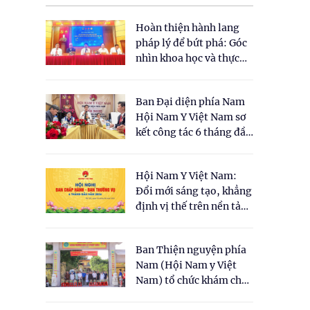
Hoàn thiện hành lang
pháp lý để bứt phá: Góc
nhìn khoa học và thực
tiễn tại Tọa đàm " Đề
xuất một số nội dung
Ban Đại diện phía Nam
cho Luật Y dược cổ
Hội Nam Y Việt Nam sơ
truyền Việt Nam"
kết công tác 6 tháng đầu
năm 2026
Hội Nam Y Việt Nam:
Đổi mới sáng tạo, khẳng
định vị thế trên nền tảng
y học cổ truyền và khoa
học hiện đại
Ban Thiện nguyện phía
Nam (Hội Nam y Việt
Nam) tổ chức khám chữa
bệnh y học cổ truyền và