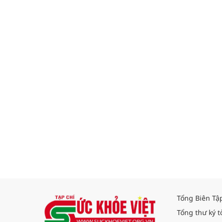
Tổng Biên Tậ
Tổng thư ký t