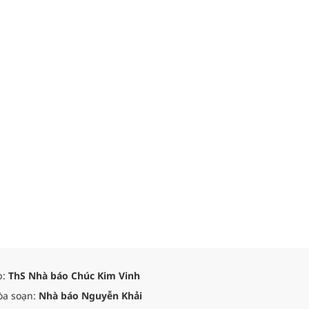
p:
ThS Nhà báo Chúc Kim Vinh
òa soạn:
Nhà báo Nguyễn Khải