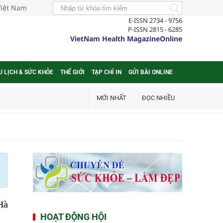
Việt Nam
E-ISSN 2734 - 9756
P-ISSN 2815 - 6285
VietNam Health MagazineOnline
U LỊCH & SỨC KHỎE
THẾ GIỚI
TẠP CHÍ IN
GỬI BÀI ONLINE
MỚI NHẤT
ĐỌC NHIỀU
Hà
HOẠT ĐỘNG HỘI