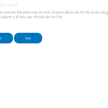
ông cực hiệu quả
|
03/11/2023
h phố Hà Nội phối hợp tổ chức Lễ phát động Hội thi Kỹ thuật sáng
 chuyên gia
rẻ ngành y tế khu vực Hà Nội lần thứ 30.
hát triển gắn với chuyển đổi số
ờng Phú Thạnh
ớc
Sau