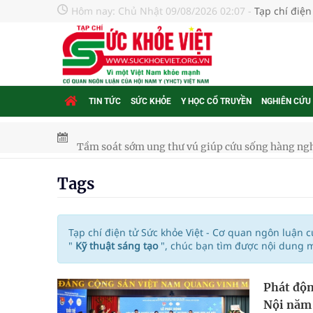
Hôm nay:
Chủ Nhật 09/08/2026 02:07
-
Tạp chí điện
TIN TỨC
SỨC KHỎE
Y HỌC CỔ TRUYỀN
NGHIÊN CỨU
Tầm soát sớm ung thư vú giúp cứu sống hàng ng
Giải pháp nâng cao thị lực thời hiện đại
Tags
Triển khai đồng bộ các giải pháp quản lý chất lư
Cách âm nhạc trị liệu được “đo ni đóng giày”
Tạp chí điện tử Sức khỏe Việt - Cơ quan ngôn luận 
"
Kỹ thuật sáng tạo
", chúc bạn tìm được nội dung 
Dự báo thời tiết ngày 08/8/2026: Bắc Bộ nắng nón
Phát độn
Đắk Lắk: Đẩy nhanh tiến độ khám sức khỏe định 
Nội năm