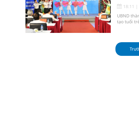
Tổng hợp những cách trị thâm body nách, bẹn, m
18:11
UBND thàn
Tỷ lệ tật khúc xạ ở trẻ gia tăng: Khuyến nghị của
tạo tuổi t
Hội Đông y phường Cầu Kiệu ra mắt, định hướng p
TP.HCM: Ra mắt Câu lạc bộ Thầy Thuốc Trẻ phư
Trư