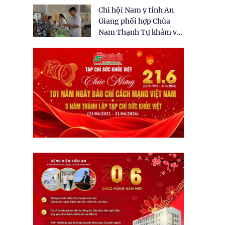
tặng quà cho 150 người
Chi hội Nam y tỉnh An
dân tại xã Tân Tập
Giang phối hợp Chùa
Nam Thạnh Tự khám và
cấp thuốc miễn phí cho
nhân dân