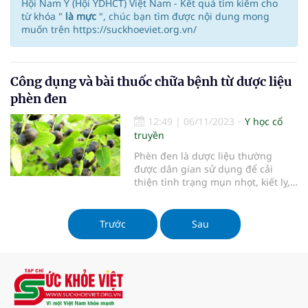
Hội Nam Y (Hội YDHCT) Việt Nam - Kết quả tìm kiếm cho
từ khóa "
là mực
", chúc bạn tìm được nội dung mong
muốn trên https://suckhoeviet.org.vn/
Công dụng và bài thuốc chữa bệnh từ dược liệu
phèn đen
12:49
|
06/11/2023
Y học cổ
truyền
Phèn đen là dược liệu thường
được dân gian sử dụng để cải
thiện tình trạng mụn nhọt, kiết lỵ,
tiêu chảy, thủy đậu, xương khớp,
đau răng,…
Trước
Sau