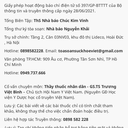
Giấy phép hoạt động báo chí điện tử số 397/GP-BTTTT của Bộ
thông tin và truyền thông cấp ngày 28/06/2021.
Tổng Biên Tập:
ThS Nhà báo Chúc Kim Vinh
Tổng thư ký tòa soạn:
Nhà báo Nguyễn Khải
Trụ sở chính: Tầng 2, Căn 03NV03, khu đô thị Lideco, Hoài Đức
, Hà Nội
Hotline:
0898582228
. Email:
toasoansuckhoeviet@gmail.com
Văn phòng TP.HCM: 909 Âu cơ, Phường Tân Sơn Nhì, TP Hồ
Chí Minh
Hotline:
0949.737.666
Cố vấn chuyên môn:
Thầy thuốc nhân dân - GS.TS Trương
Việt Bình
– Chủ tịch Hội Nam Y Việt Nam. (Nguyên GĐ Học
viện Y Dược học cổ truyền Việt Nam).
Lưu ý: Các bài viết về các bài thuốc chỉ có tính chất tham
khảo, không thay thế cho việc chẩn đoán hoặc điều trị.
Liên hệ hợp tác Truyền thông:
0898 582 228
Lưu ý: Tạp chí không tiếp nhận hỗ trợ bằng tiền mặt và không