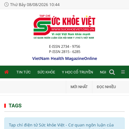
Thứ Bảy 08/08/2026 10:44
E-ISSN 2734 - 9756
P-ISSN 2815 - 6285
VietNam Health MagazineOnline
NLINE
TIN TỨC
SỨC KHỎE
Y HỌC CỔ TRUYỀN
NGHIÊN CỨU TRA
MỚI NHẤT
ĐỌC NHIỀU
TAGS
Tạp chí điện tử Sức khỏe Việt - Cơ quan ngôn luận của