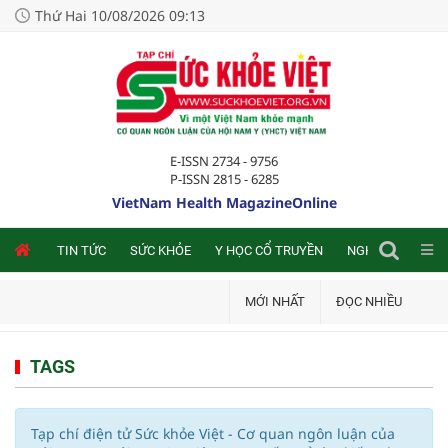
Thứ Hai 10/08/2026 09:13
E-ISSN 2734 - 9756
P-ISSN 2815 - 6285
VietNam Health MagazineOnline
NLINE
TIN TỨC
SỨC KHỎE
Y HỌC CỔ TRUYỀN
NGHIÊN CỨU TRA
MỚI NHẤT
ĐỌC NHIỀU
TAGS
Tạp chí điện tử Sức khỏe Việt - Cơ quan ngôn luận của