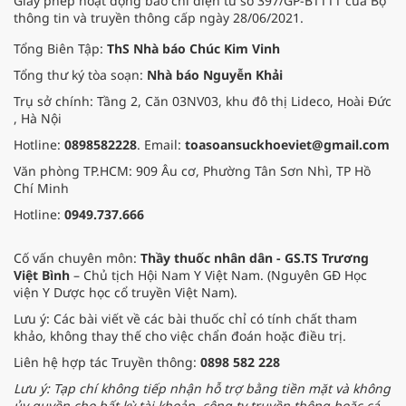
Giấy phép hoạt động báo chí điện tử số 397/GP-BTTTT của Bộ
thông tin và truyền thông cấp ngày 28/06/2021.
Tổng Biên Tập:
ThS Nhà báo Chúc Kim Vinh
Tổng thư ký tòa soạn:
Nhà báo Nguyễn Khải
Trụ sở chính: Tầng 2, Căn 03NV03, khu đô thị Lideco, Hoài Đức
, Hà Nội
Hotline:
0898582228
. Email:
toasoansuckhoeviet@gmail.com
Văn phòng TP.HCM: 909 Âu cơ, Phường Tân Sơn Nhì, TP Hồ
Chí Minh
Hotline:
0949.737.666
Cố vấn chuyên môn:
Thầy thuốc nhân dân - GS.TS Trương
Việt Bình
– Chủ tịch Hội Nam Y Việt Nam. (Nguyên GĐ Học
viện Y Dược học cổ truyền Việt Nam).
Lưu ý: Các bài viết về các bài thuốc chỉ có tính chất tham
khảo, không thay thế cho việc chẩn đoán hoặc điều trị.
Liên hệ hợp tác Truyền thông:
0898 582 228
Lưu ý: Tạp chí không tiếp nhận hỗ trợ bằng tiền mặt và không
ủy quyền cho bất kỳ tài khoản, công ty truyền thông hoặc cá