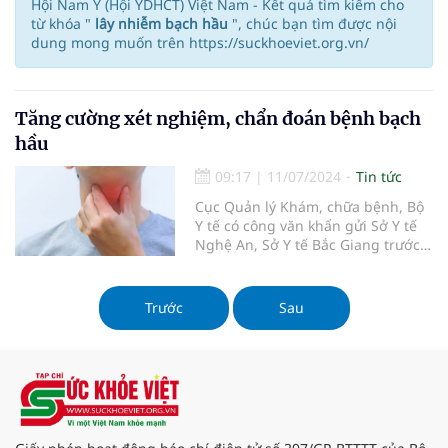
Hội Nam Y (Hội YDHCT) Việt Nam - Kết quả tìm kiếm cho
từ khóa "
lây nhiễm bạch hầu
", chúc bạn tìm được nội
dung mong muốn trên https://suckhoeviet.org.vn/
Tăng cường xét nghiệm, chẩn đoán bệnh bạch
hầu
09:17
|
11/07/2024
Tin tức
Cục Quản lý Khám, chữa bệnh, Bộ
Y tế có công văn khẩn gửi Sở Y tế
Nghệ An, Sở Y tế Bắc Giang trước
tình hình dịch bạch hầu diễn biến
phức tạp tại 2 tỉnh này.
Trước
Sau