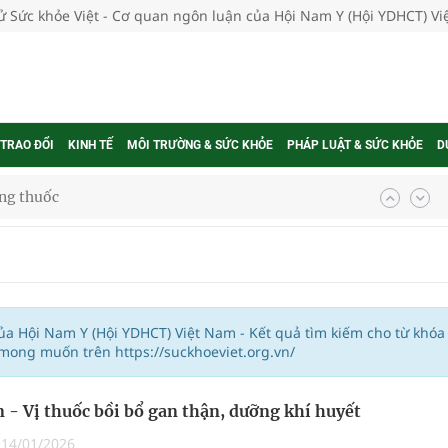
tử Sức khỏe Việt - Cơ quan ngôn luận của Hội Nam Y (Hội YDHCT) V
 TRAO ĐỔI
KINH TẾ
MÔI TRƯỜNG & SỨC KHỎE
PHÁP LUẬT & SỨC KHỎE
D
ợng thuốc
g, nhiệt độ cao nhất 35 độ
kỳ, khám sàng lọc cho người dân
của Hội Nam Y (Hội YDHCT) Việt Nam - Kết quả tìm kiếm cho từ khóa
mong muốn trên https://suckhoeviet.org.vn/
ông cực hiệu quả
 - Vị thuốc bồi bổ gan thận, dưỡng khí huyết
 chuyên gia
|
14/01/2026