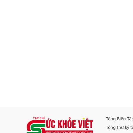
Tổng Biên Tậ
Tổng thư ký t