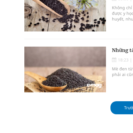
Nhiều lợi thế để nâng chất lượng y tế
Không chỉ 
được y học
Vương Thành Công: Khi việc học bắt đầu từ trải 
huyết, nhu
Chấn chỉnh hoạt động kinh doanh dược liệu
Giải pháp nâng cao thị lực thời hiện đại
Những tá
18:23
Mè đen từ
phải ai cũn
Trư