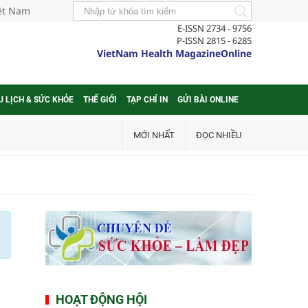
iệt Nam
E-ISSN 2734 - 9756
P-ISSN 2815 - 6285
VietNam Health MagazineOnline
U LỊCH & SỨC KHỎE
THẾ GIỚI
TẠP CHÍ IN
GỬI BÀI ONLINE
MỚI NHẤT
ĐỌC NHIỀU
HOẠT ĐỘNG HỘI