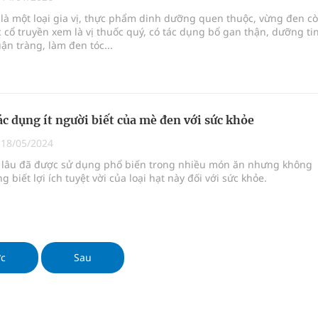
là một loại gia vị, thực phẩm dinh dưỡng quen thuộc, vừng đen c
 cổ truyền xem là vị thuốc quý, có tác dụng bổ gan thận, dưỡng ti
nghiệm thực tế
ận tràng, làm đen tóc...
c dụng ít người biết của mè đen với sức khỏe
|
18/05/2024
 lâu đã được sử dụng phổ biến trong nhiều món ăn nhưng không
g biết lợi ích tuyệt vời của loại hạt này đối với sức khỏe.
ớc
Sau