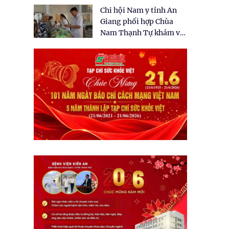
tặng quà cho 150 người
Chi hội Nam y tỉnh An
dân tại xã Tân Tập
Giang phối hợp Chùa
Nam Thạnh Tự khám và
cấp thuốc miễn phí cho
nhân dân