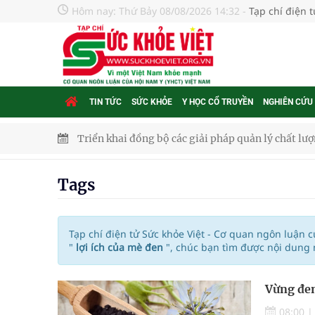
Hôm nay:
Thứ Bảy 08/08/2026 14:32
-
Tạp chí điện 
TIN TỨC
SỨC KHỎE
Y HỌC CỔ TRUYỀN
NGHIÊN CỨU
Triển khai đồng bộ các giải pháp quản lý chất lư
Cách âm nhạc trị liệu được “đo ni đóng giày”
Tags
Dự báo thời tiết ngày 08/8/2026: Bắc Bộ nắng nón
Đắk Lắk: Đẩy nhanh tiến độ khám sức khỏe định 
Tạp chí điện tử Sức khỏe Việt - Cơ quan ngôn luận 
"
lợi ích của mè đen
", chúc bạn tìm được nội dung 
Tổng hợp những cách trị thâm body nách, bẹn, m
Vừng đen
Tỷ lệ tật khúc xạ ở trẻ gia tăng: Khuyến nghị của
08:00