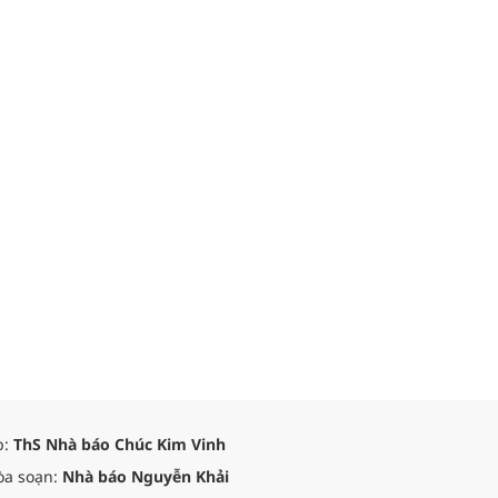
p:
ThS Nhà báo Chúc Kim Vinh
òa soạn:
Nhà báo Nguyễn Khải