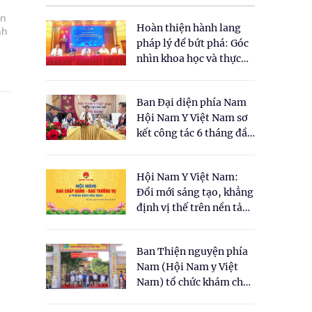
òn
Hoàn thiện hành lang
nh
pháp lý để bứt phá: Góc
nhìn khoa học và thực
tiễn tại Tọa đàm " Đề
xuất một số nội dung
Ban Đại diện phía Nam
cho Luật Y dược cổ
Hội Nam Y Việt Nam sơ
truyền Việt Nam"
kết công tác 6 tháng đầu
năm 2026
Hội Nam Y Việt Nam:
Đổi mới sáng tạo, khẳng
định vị thế trên nền tảng
y học cổ truyền và khoa
học hiện đại
Ban Thiện nguyện phía
Nam (Hội Nam y Việt
Nam) tổ chức khám chữa
bệnh y học cổ truyền và