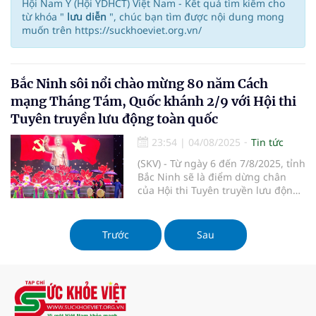
Hội Nam Y (Hội YDHCT) Việt Nam - Kết quả tìm kiếm cho
từ khóa "
lưu diễn
", chúc bạn tìm được nội dung mong
muốn trên https://suckhoeviet.org.vn/
Bắc Ninh sôi nổi chào mừng 80 năm Cách
mạng Tháng Tám, Quốc khánh 2/9 với Hội thi
Tuyên truyền lưu động toàn quốc
23:54
|
04/08/2025
Tin tức
(SKV) - Từ ngày 6 đến 7/8/2025, tỉnh
Bắc Ninh sẽ là điểm dừng chân
của Hội thi Tuyên truyền lưu động
toàn quốc, mang đến 5 đêm diễn
nghệ thuật đặc sắc, tạo không khí
vui tươi, phấn khởi và lan tỏa niềm
Trước
Sau
tự hào dân tộc.