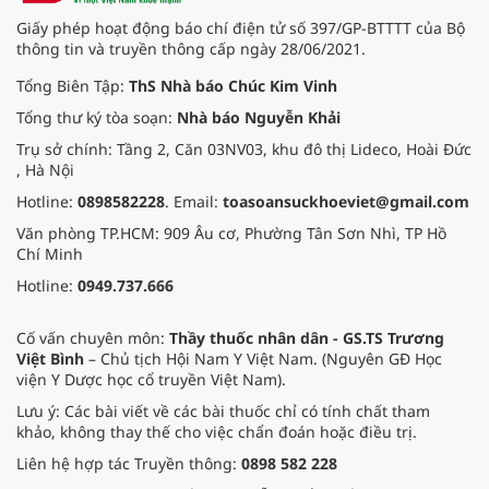
Giấy phép hoạt động báo chí điện tử số 397/GP-BTTTT của Bộ
thông tin và truyền thông cấp ngày 28/06/2021.
Tổng Biên Tập:
ThS Nhà báo Chúc Kim Vinh
Tổng thư ký tòa soạn:
Nhà báo Nguyễn Khải
Trụ sở chính: Tầng 2, Căn 03NV03, khu đô thị Lideco, Hoài Đức
, Hà Nội
Hotline:
0898582228
. Email:
toasoansuckhoeviet@gmail.com
Văn phòng TP.HCM: 909 Âu cơ, Phường Tân Sơn Nhì, TP Hồ
Chí Minh
Hotline:
0949.737.666
Cố vấn chuyên môn:
Thầy thuốc nhân dân - GS.TS Trương
Việt Bình
– Chủ tịch Hội Nam Y Việt Nam. (Nguyên GĐ Học
viện Y Dược học cổ truyền Việt Nam).
Lưu ý: Các bài viết về các bài thuốc chỉ có tính chất tham
khảo, không thay thế cho việc chẩn đoán hoặc điều trị.
Liên hệ hợp tác Truyền thông:
0898 582 228