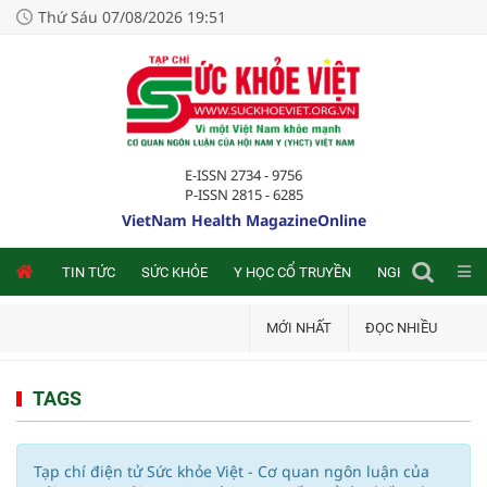
Thứ Sáu 07/08/2026 19:51
E-ISSN 2734 - 9756
P-ISSN 2815 - 6285
VietNam Health MagazineOnline
NLINE
TIN TỨC
SỨC KHỎE
Y HỌC CỔ TRUYỀN
NGHIÊN CỨU TRA
MỚI NHẤT
ĐỌC NHIỀU
TAGS
Tạp chí điện tử Sức khỏe Việt - Cơ quan ngôn luận của