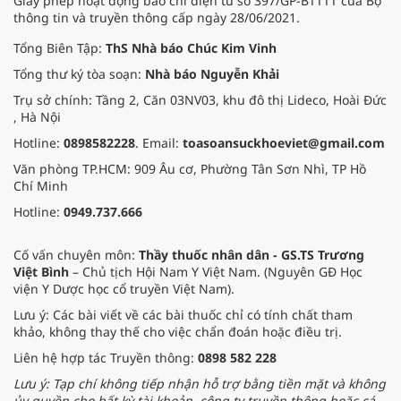
Giấy phép hoạt động báo chí điện tử số 397/GP-BTTTT của Bộ
thông tin và truyền thông cấp ngày 28/06/2021.
Tổng Biên Tập:
ThS Nhà báo Chúc Kim Vinh
Tổng thư ký tòa soạn:
Nhà báo Nguyễn Khải
Trụ sở chính: Tầng 2, Căn 03NV03, khu đô thị Lideco, Hoài Đức
, Hà Nội
Hotline:
0898582228
. Email:
toasoansuckhoeviet@gmail.com
Văn phòng TP.HCM: 909 Âu cơ, Phường Tân Sơn Nhì, TP Hồ
Chí Minh
Hotline:
0949.737.666
Cố vấn chuyên môn:
Thầy thuốc nhân dân - GS.TS Trương
Việt Bình
– Chủ tịch Hội Nam Y Việt Nam. (Nguyên GĐ Học
viện Y Dược học cổ truyền Việt Nam).
Lưu ý: Các bài viết về các bài thuốc chỉ có tính chất tham
khảo, không thay thế cho việc chẩn đoán hoặc điều trị.
Liên hệ hợp tác Truyền thông:
0898 582 228
Lưu ý: Tạp chí không tiếp nhận hỗ trợ bằng tiền mặt và không
ủy quyền cho bất kỳ tài khoản, công ty truyền thông hoặc cá