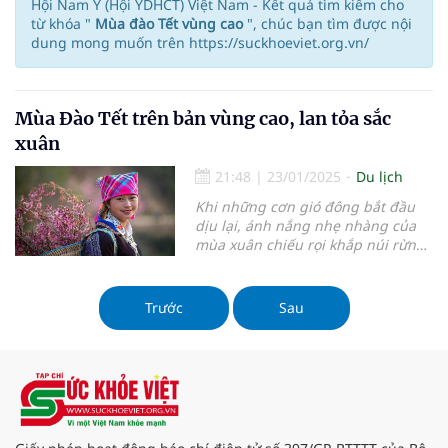
Hội Nam Y (Hội YDHCT) Việt Nam - Kết quả tìm kiếm cho
từ khóa "
Mùa đào Tết vùng cao
", chúc bạn tìm được nội
dung mong muốn trên https://suckhoeviet.org.vn/
Mùa Đào Tết trên bản vùng cao, lan tỏa sắc
xuân
21:48
|
23/01/2025
Du lịch
Khi những cơn gió đông bắt đầu
dịu lại, ánh nắng nhẹ nhàng của
mùa xuân chiếu rọi khắp núi rừng,
cũng là lúc những cây đào trên
bản vùng cao nở rộ, báo hiệu một
năm mới đang đến gần. Từ các
Trước
Sau
bản làng Tây Bắc đến những triền
núi Đông Bắc, sắc hồng thắm của
hoa đào hòa quyện cùng không khí
chuẩn bị Tết cổ truyền, tạo nên bức
tranh xuân đầy thơ mộng và ấm
áp.