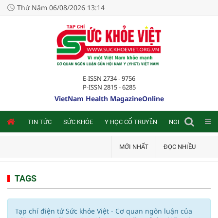
Thứ Năm 06/08/2026 13:14
E-ISSN 2734 - 9756
P-ISSN 2815 - 6285
VietNam Health MagazineOnline
NLINE
TIN TỨC
SỨC KHỎE
Y HỌC CỔ TRUYỀN
NGHIÊN CỨU TRA
MỚI NHẤT
ĐỌC NHIỀU
TAGS
Tạp chí điện tử Sức khỏe Việt - Cơ quan ngôn luận của