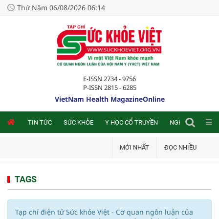
Thứ Năm 06/08/2026 06:14
E-ISSN 2734 - 9756
P-ISSN 2815 - 6285
VietNam Health MagazineOnline
NLINE
TIN TỨC
SỨC KHỎE
Y HỌC CỔ TRUYỀN
NGHIÊN CỨU TRA
MỚI NHẤT
ĐỌC NHIỀU
TAGS
Tạp chí điện tử Sức khỏe Việt - Cơ quan ngôn luận của