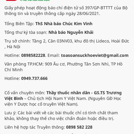
Giấy phép hoạt động báo chí điện tử số 397/GP-BTTTT của Bộ
thông tin và truyền thông cấp ngày 28/06/2021.
Tổng Biên Tập:
ThS Nhà báo Chúc Kim Vinh
Tổng thư ký tòa soạn:
Nhà báo Nguyễn Khải
Trụ sở chính: Tầng 2, Căn 03NV03, khu đô thị Lideco, Hoài Đức
, Hà Nội
Hotline:
0898582228
. Email:
toasoansuckhoeviet@gmail.com
Văn phòng TP.HCM: 909 Âu cơ, Phường Tân Sơn Nhì, TP Hồ
Chí Minh
Hotline:
0949.737.666
Cố vấn chuyên môn:
Thầy thuốc nhân dân - GS.TS Trương
Việt Bình
– Chủ tịch Hội Nam Y Việt Nam. (Nguyên GĐ Học
viện Y Dược học cổ truyền Việt Nam).
Lưu ý: Các bài viết về các bài thuốc chỉ có tính chất tham
khảo, không thay thế cho việc chẩn đoán hoặc điều trị.
Liên hệ hợp tác Truyền thông:
0898 582 228