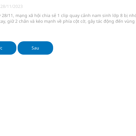
ngừa ung thư
|
28/11/2023
 28/11, mạng xã hội chia sẻ 1 clip quay cảnh nam sinh lớp 8 bị n
 Máu Của Các Loài Nhân Sâm (Panax Spp.): Tổng
tay, giữ 2 chân và kéo mạnh về phía cột cờ, gây tác động đến vùng
oàn quốc
ớc
Sau
g, nhiệt độ cao nhất 35 độ