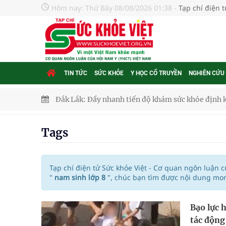
Hôm nay:
Thứ Bảy 08/08/2026 01:38
-
Tạp chí điện 
TIN TỨC
SỨC KHỎE
Y HỌC CỔ TRUYỀN
NGHIÊN CỨU
Đắk Lắk: Đẩy nhanh tiến độ khám sức khỏe định 
Tổng hợp những cách trị thâm body nách, bẹn, m
Tags
Tỷ lệ tật khúc xạ ở trẻ gia tăng: Khuyến nghị của
Nhiều lợi thế để nâng chất lượng y tế
Tạp chí điện tử Sức khỏe Việt - Cơ quan ngôn luận 
"
nam sinh lớp 8
", chúc bạn tìm được nội dung mon
Vương Thành Công: Khi việc học bắt đầu từ trải 
Bạo lực 
Chấn chỉnh hoạt động kinh doanh dược liệu
tác động