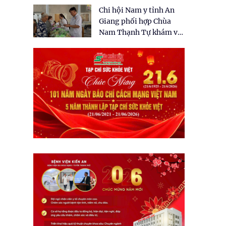
tặng quà cho 150 người
Chi hội Nam y tỉnh An
dân tại xã Tân Tập
Giang phối hợp Chùa
Nam Thạnh Tự khám và
cấp thuốc miễn phí cho
nhân dân