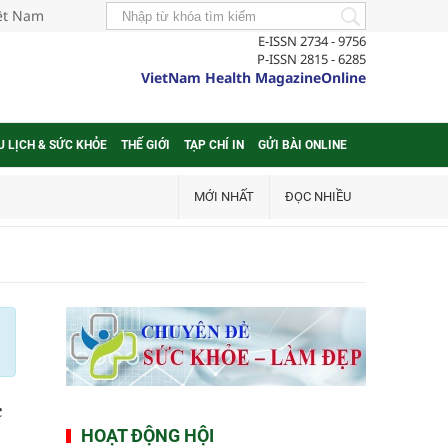
iệt Nam
E-ISSN 2734 - 9756
P-ISSN 2815 - 6285
VietNam Health MagazineOnline
U LỊCH & SỨC KHỎE
THẾ GIỚI
TẠP CHÍ IN
GỬI BÀI ONLINE
MỚI NHẤT
ĐỌC NHIỀU
c
HOẠT ĐỘNG HỘI