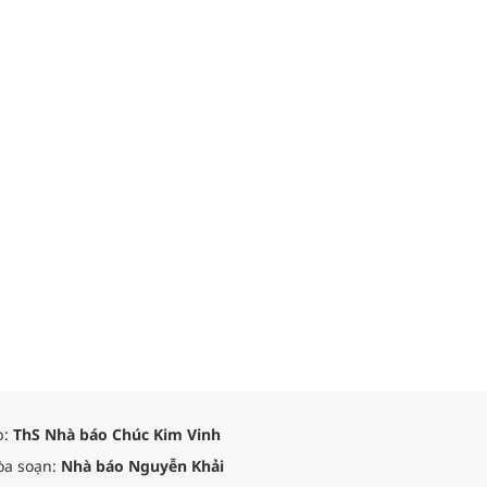
p:
ThS Nhà báo Chúc Kim Vinh
òa soạn:
Nhà báo Nguyễn Khải