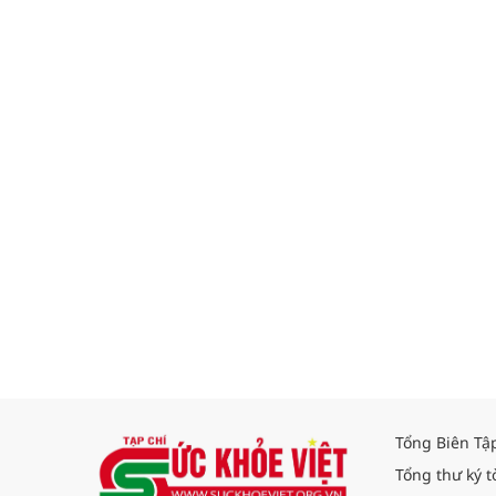
Tổng Biên Tậ
Tổng thư ký t