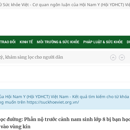
tử Sức khỏe Việt - Cơ quan ngôn luận của Hội Nam Y (Hội YDHCT) V
 TRAO ĐỔI
KINH TẾ
MÔI TRƯỜNG & SỨC KHỎE
PHÁP LUẬT & SỨC KHỎE
D
kỳ, khám sàng lọc cho người dân
ông cực hiệu quả
 chuyên gia
của Hội Nam Y (Hội YDHCT) Việt Nam - Kết quả tìm kiếm cho từ khóa
g muốn trên https://suckhoeviet.org.vn/
nghiệm thực tế
học đường: Phẫn nộ trước cảnh nam sinh lớp 8 bị bạn họ
 vào vùng kín