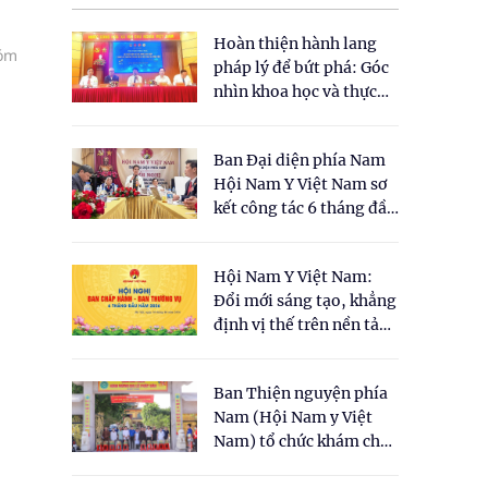
Hoàn thiện hành lang
hóm
pháp lý để bứt phá: Góc
nhìn khoa học và thực
tiễn tại Tọa đàm " Đề
xuất một số nội dung
Ban Đại diện phía Nam
cho Luật Y dược cổ
Hội Nam Y Việt Nam sơ
truyền Việt Nam"
kết công tác 6 tháng đầu
năm 2026
Hội Nam Y Việt Nam:
Đổi mới sáng tạo, khẳng
định vị thế trên nền tảng
y học cổ truyền và khoa
học hiện đại
Ban Thiện nguyện phía
Nam (Hội Nam y Việt
Nam) tổ chức khám chữa
bệnh y học cổ truyền và