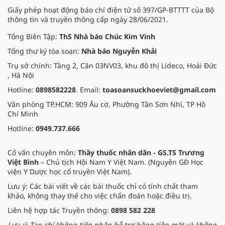
Giấy phép hoạt động báo chí điện tử số 397/GP-BTTTT của Bộ
thông tin và truyền thông cấp ngày 28/06/2021.
Tổng Biên Tập:
ThS Nhà báo Chúc Kim Vinh
Tổng thư ký tòa soạn:
Nhà báo Nguyễn Khải
Trụ sở chính: Tầng 2, Căn 03NV03, khu đô thị Lideco, Hoài Đức
, Hà Nội
Hotline:
0898582228
. Email:
toasoansuckhoeviet@gmail.com
Văn phòng TP.HCM: 909 Âu cơ, Phường Tân Sơn Nhì, TP Hồ
Chí Minh
Hotline:
0949.737.666
Cố vấn chuyên môn:
Thầy thuốc nhân dân - GS.TS Trương
Việt Bình
– Chủ tịch Hội Nam Y Việt Nam. (Nguyên GĐ Học
viện Y Dược học cổ truyền Việt Nam).
Lưu ý: Các bài viết về các bài thuốc chỉ có tính chất tham
khảo, không thay thế cho việc chẩn đoán hoặc điều trị.
Liên hệ hợp tác Truyền thông:
0898 582 228
Lưu ý: Tạp chí không tiếp nhận hỗ trợ bằng tiền mặt và không