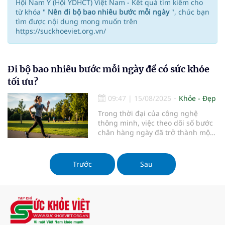
Hội Nam Y (Hội YDHCT) Việt Nam - Kết quả tìm kiếm cho
từ khóa "
Nên đi bộ bao nhiêu bước mỗi ngày
", chúc bạn
tìm được nội dung mong muốn trên
https://suckhoeviet.org.vn/
Đi bộ bao nhiêu bước mỗi ngày để có sức khỏe
tối ưu?
09:47
|
15/08/2025
Khỏe - Đẹp
Trong thời đại của công nghệ
thông minh, việc theo dõi số bước
chân hàng ngày đã trở thành một
thói quen phổ biến. Những chiếc
đồng hồ thông minh hay thiết bị
đeo tay như Fitbit không chỉ giúp
Trước
Sau
chúng ta kiểm soát hoạt động thể
chất mà còn mang lại cảm giác
hứng khởi khi đạt được mục tiêu.