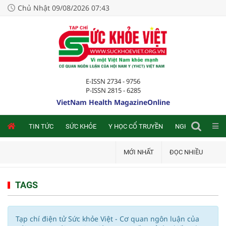
Chủ Nhật 09/08/2026 07:43
E-ISSN 2734 - 9756
P-ISSN 2815 - 6285
VietNam Health MagazineOnline
NLINE
TIN TỨC
SỨC KHỎE
Y HỌC CỔ TRUYỀN
NGHIÊN CỨU TRA
MỚI NHẤT
ĐỌC NHIỀU
TAGS
Tạp chí điện tử Sức khỏe Việt - Cơ quan ngôn luận của