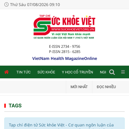
Thứ Sáu 07/08/2026 09:10
E-ISSN 2734 - 9756
P-ISSN 2815 - 6285
VietNam Health MagazineOnline
NLINE
TIN TỨC
SỨC KHỎE
Y HỌC CỔ TRUYỀN
NGHIÊN CỨU TRA
MỚI NHẤT
ĐỌC NHIỀU
TAGS
Tạp chí điện tử Sức khỏe Việt - Cơ quan ngôn luận của