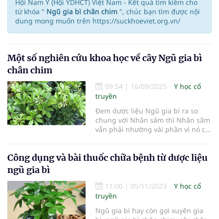
Hội Nam Y (Hội YDHCT) Việt Nam - Kết quả tìm kiếm cho
từ khóa "
Ngũ gia bì chân chim
", chúc bạn tìm được nội
dung mong muốn trên https://suckhoeviet.org.vn/
Một số nghiên cứu khoa học về cây Ngũ gia bì
chân chim
09:54
|
16/09/2025
Y học cổ
truyền
Đem dược liệu Ngũ gia bì ra so
chung với Nhân sâm thì Nhân sâm
vẫn phải nhường vài phần vì nó có
tác dụng tăng sức chịu đựng đối
với thiếu oxy, nhiệt độ cao, điều
Công dụng và bài thuốc chữa bệnh từ dược liệu
tiết nội tiết rối loạn, điều tiết hồng
bạch cầu và huyết áp, chống
ngũ gia bì
phóng xạ và giải độc. Đồn thời nó
còn có khả năng chống lão suy,
11:00
|
05/11/2023
Y học cổ
tăng thể lực và trí lực, tăng chức
truyền
năng tuyến sinh dục và quá trình
Ngũ gia bì hay còn gọi xuyên gia
đồng hóa, gia tăng quá trình