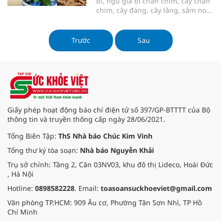
bì, ngũ gia bì chân chim, cây chân
chuyển hóa và xúc tiến tổ chức tái
chim, cây đáng, cây lằng, sâm non
sinh, giúp an thần, duy trì mức độ
...là một vị thuốc thông dụng trong
cân bằng giữa 2 quá trình ức chế
Y học cổ truyền.
và hưng phấn của trung khu thần
Trước
Sau
kinh.
Giấy phép hoạt động báo chí điện tử số 397/GP-BTTTT của Bộ
thông tin và truyền thông cấp ngày 28/06/2021.
Tổng Biên Tập:
ThS Nhà báo Chúc Kim Vinh
Tổng thư ký tòa soạn:
Nhà báo Nguyễn Khải
Trụ sở chính: Tầng 2, Căn 03NV03, khu đô thị Lideco, Hoài Đức
, Hà Nội
Hotline:
0898582228
. Email:
toasoansuckhoeviet@gmail.com
Văn phòng TP.HCM: 909 Âu cơ, Phường Tân Sơn Nhì, TP Hồ
Chí Minh