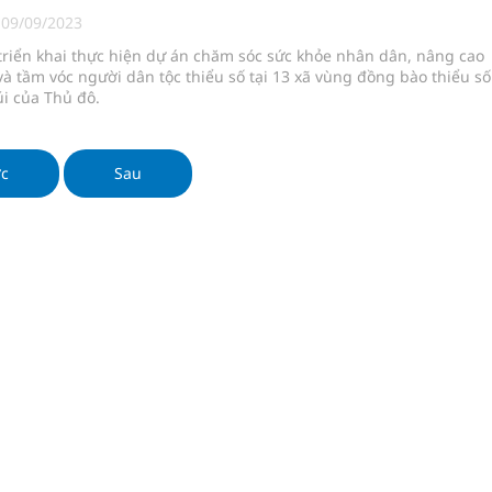
 chuyên gia
|
09/09/2023
triển khai thực hiện dự án chăm sóc sức khỏe nhân dân, nâng cao
và tầm vóc người dân tộc thiểu số tại 13 xã vùng đồng bào thiểu số
i của Thủ đô.
nghiệm thực tế
hìn phụ nữ mỗi năm
ớc
Sau