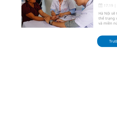
Tỷ lệ tật khúc xạ ở trẻ gia tăng: Khuyến nghị của
17:19
Hà Nội sẽ 
Nhiều lợi thế để nâng chất lượng y tế
thể trạng 
và miền nú
Vương Thành Công: Khi việc học bắt đầu từ trải 
Tầm soát sớm ung thư vú giúp cứu sống hàng ng
Trư