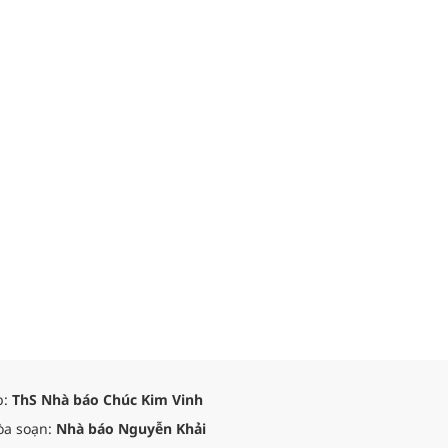
p:
ThS Nhà báo Chúc Kim Vinh
òa soạn:
Nhà báo Nguyễn Khải