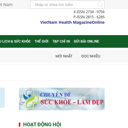
iệt Nam
E-ISSN 2734 - 9756
P-ISSN 2815 - 6285
VietNam Health MagazineOnline
U LỊCH & SỨC KHỎE
THẾ GIỚI
TẠP CHÍ IN
GỬI BÀI ONLINE
MỚI NHẤT
ĐỌC NHIỀU
HOẠT ĐỘNG HỘI