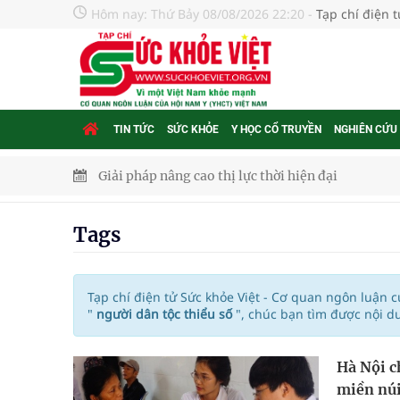
Hôm nay:
Thứ Bảy 08/08/2026 22:20
-
Tạp chí điện 
TIN TỨC
SỨC KHỎE
Y HỌC CỔ TRUYỀN
NGHIÊN CỨU
Giải pháp nâng cao thị lực thời hiện đại
Triển khai đồng bộ các giải pháp quản lý chất lư
Tags
Cách âm nhạc trị liệu được “đo ni đóng giày”
Dự báo thời tiết ngày 08/8/2026: Bắc Bộ nắng nón
Tạp chí điện tử Sức khỏe Việt - Cơ quan ngôn luận 
"
người dân tộc thiểu số
", chúc bạn tìm được nội d
Đắk Lắk: Đẩy nhanh tiến độ khám sức khỏe định 
Hà Nội c
Tổng hợp những cách trị thâm body nách, bẹn, m
miền nú