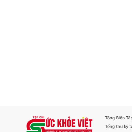
Tổng Biên Tậ
Tổng thư ký t