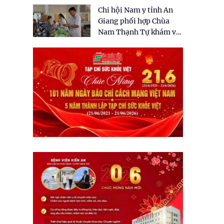
tặng quà cho 150 người
Chi hội Nam y tỉnh An
dân tại xã Tân Tập
Giang phối hợp Chùa
Nam Thạnh Tự khám và
cấp thuốc miễn phí cho
nhân dân