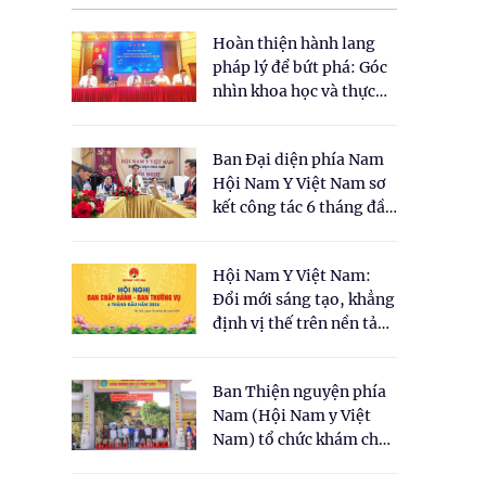
Hoàn thiện hành lang
pháp lý để bứt phá: Góc
nhìn khoa học và thực
tiễn tại Tọa đàm " Đề
xuất một số nội dung
Ban Đại diện phía Nam
cho Luật Y dược cổ
Hội Nam Y Việt Nam sơ
truyền Việt Nam"
kết công tác 6 tháng đầu
năm 2026
Hội Nam Y Việt Nam:
Đổi mới sáng tạo, khẳng
định vị thế trên nền tảng
y học cổ truyền và khoa
học hiện đại
Ban Thiện nguyện phía
Nam (Hội Nam y Việt
Nam) tổ chức khám chữa
bệnh y học cổ truyền và