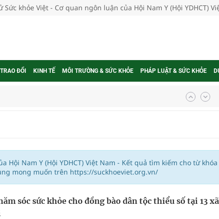
tử Sức khỏe Việt - Cơ quan ngôn luận của Hội Nam Y (Hội YDHCT) V
 TRAO ĐỔI
KINH TẾ
MÔI TRƯỜNG & SỨC KHỎE
PHÁP LUẬT & SỨC KHỎE
D
ợng thuốc
g, nhiệt độ cao nhất 35 độ
của Hội Nam Y (Hội YDHCT) Việt Nam - Kết quả tìm kiếm cho từ khóa
ung mong muốn trên https://suckhoeviet.org.vn/
kỳ, khám sàng lọc cho người dân
hăm sóc sức khỏe cho đồng bào dân tộc thiểu số tại 13 xã
ông cực hiệu quả
i