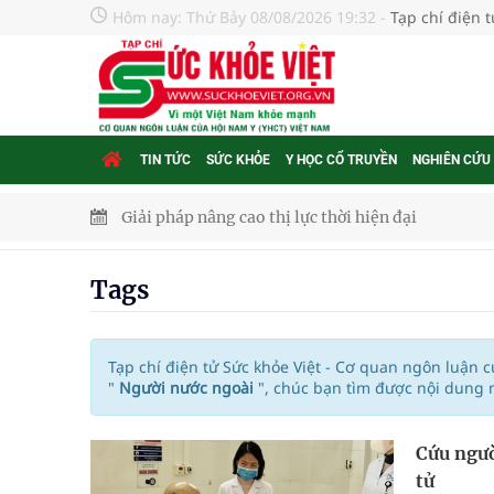
Hôm nay:
Thứ Bảy 08/08/2026 19:32
-
Tạp chí điện 
TIN TỨC
SỨC KHỎE
Y HỌC CỔ TRUYỀN
NGHIÊN CỨU
Giải pháp nâng cao thị lực thời hiện đại
Triển khai đồng bộ các giải pháp quản lý chất lư
Tags
Cách âm nhạc trị liệu được “đo ni đóng giày”
Dự báo thời tiết ngày 08/8/2026: Bắc Bộ nắng nón
Tạp chí điện tử Sức khỏe Việt - Cơ quan ngôn luận 
"
Người nước ngoài
", chúc bạn tìm được nội dung 
Đắk Lắk: Đẩy nhanh tiến độ khám sức khỏe định 
Cứu ngườ
Tổng hợp những cách trị thâm body nách, bẹn, m
tử