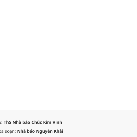
p:
ThS Nhà báo Chúc Kim Vinh
òa soạn:
Nhà báo Nguyễn Khải