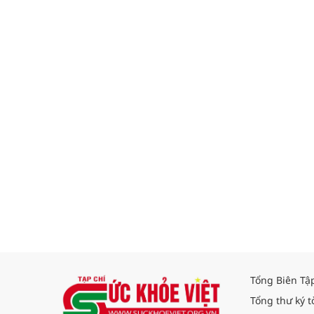
Tổng Biên Tậ
Tổng thư ký t