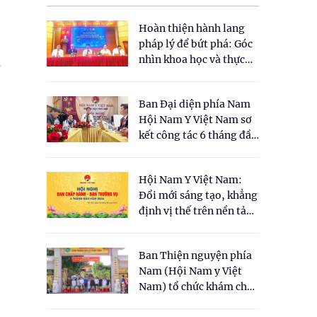
Hoàn thiện hành lang
pháp lý để bứt phá: Góc
nhìn khoa học và thực
.
tiễn tại Tọa đàm " Đề
xuất một số nội dung
Ban Đại diện phía Nam
cho Luật Y dược cổ
Hội Nam Y Việt Nam sơ
truyền Việt Nam"
kết công tác 6 tháng đầu
năm 2026
Hội Nam Y Việt Nam:
Đổi mới sáng tạo, khẳng
định vị thế trên nền tảng
y học cổ truyền và khoa
học hiện đại
Ban Thiện nguyện phía
Nam (Hội Nam y Việt
Nam) tổ chức khám chữa
bệnh y học cổ truyền và