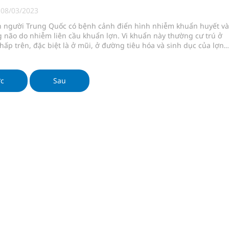
 chuyên gia
|
08/03/2023
 người Trung Quốc có bệnh cảnh điển hình nhiễm khuẩn huyết và
 não do nhiễm liên cầu khuẩn lợn. Vi khuẩn này thường cư trú ở
ấp trên, đặc biệt là ở mũi, ở đường tiêu hóa và sinh dục của lợn..
nghiệm thực tế
hìn phụ nữ mỗi năm
ớc
Sau