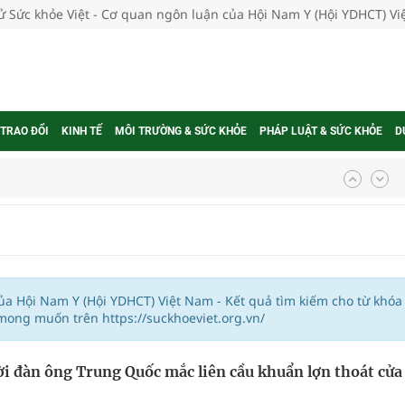
tử Sức khỏe Việt - Cơ quan ngôn luận của Hội Nam Y (Hội YDHCT) V
 TRAO ĐỔI
KINH TẾ
MÔI TRƯỜNG & SỨC KHỎE
PHÁP LUẬT & SỨC KHỎE
D
ợng thuốc
g, nhiệt độ cao nhất 35 độ
của Hội Nam Y (Hội YDHCT) Việt Nam - Kết quả tìm kiếm cho từ khóa
mong muốn trên https://suckhoeviet.org.vn/
kỳ, khám sàng lọc cho người dân
i đàn ông Trung Quốc mắc liên cầu khuẩn lợn thoát cửa
ông cực hiệu quả