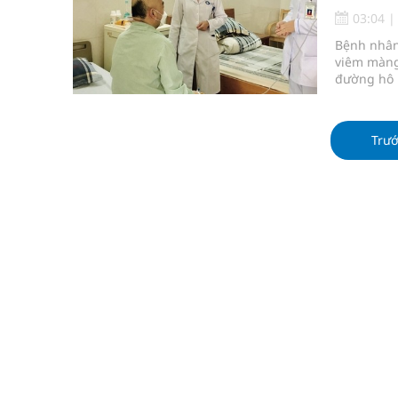
Tỷ lệ tật khúc xạ ở trẻ gia tăng: Khuyến nghị của
03:04
Bệnh nhân
Nhiều lợi thế để nâng chất lượng y tế
viêm màng
đường hô h
Vương Thành Công: Khi việc học bắt đầu từ trải 
Tầm soát sớm ung thư vú giúp cứu sống hàng ng
Trư