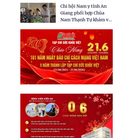
tặng quà cho 150 người
Chi hội Nam y tỉnh An
dân tại xã Tân Tập
Giang phối hợp Chùa
Nam Thạnh Tự khám và
cấp thuốc miễn phí cho
nhân dân