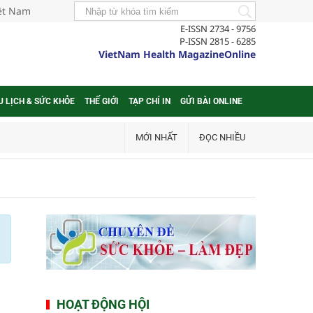
iệt Nam
E-ISSN 2734 - 9756
P-ISSN 2815 - 6285
VietNam Health MagazineOnline
U LỊCH & SỨC KHỎE
THẾ GIỚI
TẠP CHÍ IN
GỬI BÀI ONLINE
MỚI NHẤT
ĐỌC NHIỀU
HOẠT ĐỘNG HỘI