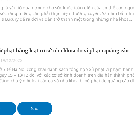
 là yếu tố quan trọng cho sức khỏe toàn diện của cơ thể con ngườ
 sóc răng miệng cần phải thực hiện thường xuyên. Và nắm bắt nhu
ầm
lis Luxury đã ra đời và dần trở thành một trong những nha khoa
tại Việt Nam, cung cấp các dịch vụ chăm sóc răng miệng đa dạng 
i sầu riêng 2026
 cao.
nh vực cấp cứu, điều trị đột quỵ
ử phạt hàng loạt cơ sở nha khoa do vi phạm quảng cáo
 lại khai thác vào ngày 19/8
|
19/12/2022
ở Y tế Hà Nội công khai danh sách tổng hợp xử phạt vi phạm hành
 Máu Của Các Loài Nhân Sâm (Panax Spp.): Tổng
gày 05 – 13/12 đối với các cơ sở kinh doanh trên địa bàn thành phố
đáng chú ý một loạt các cơ sở nha khoa bị xử phạt do quảng cáo d
t khi chưa được
ớc
Sau