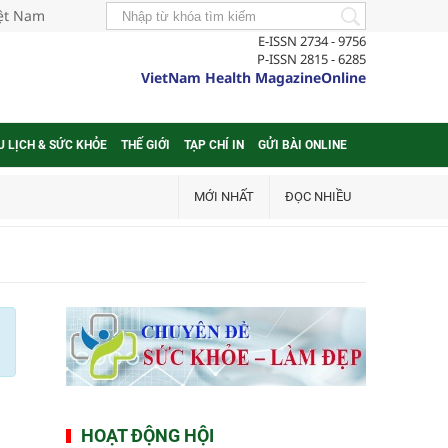
iệt Nam
E-ISSN 2734 - 9756
P-ISSN 2815 - 6285
VietNam Health MagazineOnline
U LỊCH & SỨC KHỎE
THẾ GIỚI
TẠP CHÍ IN
GỬI BÀI ONLINE
MỚI NHẤT
ĐỌC NHIỀU
HOẠT ĐỘNG HỘI