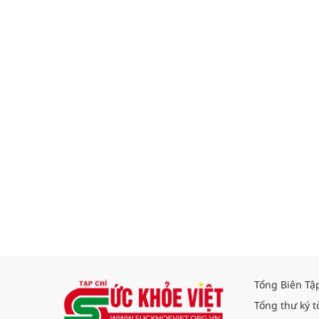
Tổng Biên Tậ
Tổng thư ký t