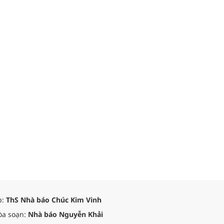
p:
ThS Nhà báo Chúc Kim Vinh
òa soạn:
Nhà báo Nguyễn Khải