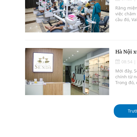
cầu
Răng miệng
việc chăm
Ung thư thận: Nguy hiểm vì tiến triển quá âm th
cầu đó, Va
hàng đầu 
Nhiều chuỗi hoạt động lớn được diễn ra tại Lễ hộ
chất lượng
Tiếp tục rà soát, triển khai các nhiệm vụ trong lĩ
Hà Nội x
Lâm Đồng: Quyết tâm đưa sân bay Liên Khương trở
08:54
Mới đây, S
Tác Dụng Chống Kết Tập Tiểu Cầu Và Chống Đông
chính từ n
Trong đó, 
Quan Bằng Chứng Dược Lý Và Cơ Chế Phân Tử
vụ đặc biệ
Trư