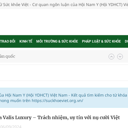
tử Sức khỏe Việt - Cơ quan ngôn luận của Hội Nam Y (Hội YDHCT) V
 TRAO ĐỔI
KINH TẾ
MÔI TRƯỜNG & SỨC KHỎE
PHÁP LUẬT & SỨC KHỎE
D
oàn quốc
g trưởng mới của Việt Nam
phương hai cấp trong quản lý hoạt động nha khoa,
của Hội Nam Y (Hội YDHCT) Việt Nam - Kết quả tìm kiếm cho từ khóa
mong muốn trên https://suckhoeviet.org.vn/
uồn lực cho môi trường và cộng đồng
 Valis Luxury – Trách nhiệm, uy tín với nụ cười Việt
ệnh bảo hiểm y tế nếu không đăng ký khám theo yêu
|
06/09/2024