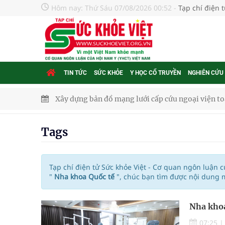
Hôm nay:
Thứ Sáu 07/08/2026 00:52
-
Tạp chí điện 
TIN TỨC
SỨC KHỎE
Y HỌC CỔ TRUYỀN
NGHIÊN CỨU
Xây dựng bản đồ mạng lưới cấp cứu ngoại viện t
"Nền kinh tế bạc" có thể trở thành động lực tăn
Tags
Quảng Trị: Phát huy vai trò của chính quyền địa 
bảo vệ sức khỏe Nhân dân
Tạp chí điện tử Sức khỏe Việt - Cơ quan ngôn luận 
"
Nha khoa Quốc tế
", chúc bạn tìm được nội dung 
Không chỉ cắt tóc, Đông Tây Barbershop dành ng
Nha khoa
Bệnh viện không được thu thêm tiền của người b
07:25