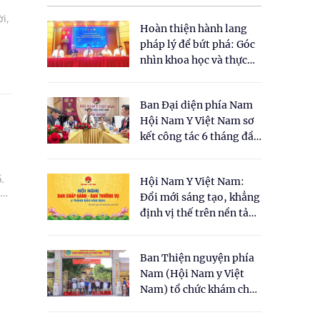
i,
Hoàn thiện hành lang
pháp lý để bứt phá: Góc
và
nhìn khoa học và thực
tiễn tại Tọa đàm " Đề
xuất một số nội dung
Ban Đại diện phía Nam
cho Luật Y dược cổ
Hội Nam Y Việt Nam sơ
truyền Việt Nam"
kết công tác 6 tháng đầu
năm 2026
.
Hội Nam Y Việt Nam:
ịch
Đổi mới sáng tạo, khẳng
định vị thế trên nền tảng
y học cổ truyền và khoa
học hiện đại
Ban Thiện nguyện phía
Nam (Hội Nam y Việt
Nam) tổ chức khám chữa
bệnh y học cổ truyền và