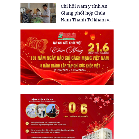
tặng quà cho 150 người
Chi hội Nam y tỉnh An
dân tại xã Tân Tập
Giang phối hợp Chùa
Nam Thạnh Tự khám và
cấp thuốc miễn phí cho
nhân dân