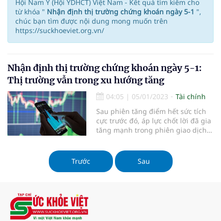
Hội Nam Y (Hội YDHCT) Việt Nam - Kết quả tìm kiếm cho
từ khóa "
Nhận định thị trường chứng khoán ngày 5-1
",
chúc bạn tìm được nội dung mong muốn trên
https://suckhoeviet.org.vn/
Nhận định thị trường chứng khoán ngày 5-1:
Thị trường vẫn trong xu hướng tăng
04:05
|
05/01/2023
Tài chính
Sau phiên tăng điểm hết sức tích
cực trước đó, áp lực chốt lời đã gia
tăng mạnh trong phiên giao dịch
ngày 4-1 khiến nhiều rung lắc xảy
ra và VN Index không thể tiếp đà
bứt phá. Tuy nhiên, chỉ số vẫn duy
Trước
Sau
trì được sắc xanh nhẹ khi chốt
phiên giao dịch.