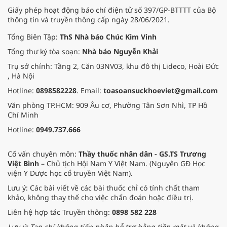
Giấy phép hoạt động báo chí điện tử số 397/GP-BTTTT của Bộ
thông tin và truyền thông cấp ngày 28/06/2021.
Tổng Biên Tập:
ThS Nhà báo Chúc Kim Vinh
Tổng thư ký tòa soạn:
Nhà báo Nguyễn Khải
Trụ sở chính: Tầng 2, Căn 03NV03, khu đô thị Lideco, Hoài Đức
, Hà Nội
Hotline:
0898582228
. Email:
toasoansuckhoeviet@gmail.com
Văn phòng TP.HCM: 909 Âu cơ, Phường Tân Sơn Nhì, TP Hồ
Chí Minh
Hotline:
0949.737.666
Cố vấn chuyên môn:
Thầy thuốc nhân dân - GS.TS Trương
Việt Bình
– Chủ tịch Hội Nam Y Việt Nam. (Nguyên GĐ Học
viện Y Dược học cổ truyền Việt Nam).
Lưu ý: Các bài viết về các bài thuốc chỉ có tính chất tham
khảo, không thay thế cho việc chẩn đoán hoặc điều trị.
Liên hệ hợp tác Truyền thông:
0898 582 228
Lưu ý: Tạp chí không tiếp nhận hỗ trợ bằng tiền mặt và không