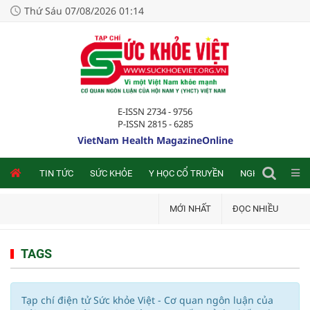
Thứ Sáu 07/08/2026 01:14
E-ISSN 2734 - 9756
P-ISSN 2815 - 6285
VietNam Health MagazineOnline
NLINE
TIN TỨC
SỨC KHỎE
Y HỌC CỔ TRUYỀN
NGHIÊN CỨU TRA
MỚI NHẤT
ĐỌC NHIỀU
TAGS
Tạp chí điện tử Sức khỏe Việt - Cơ quan ngôn luận của